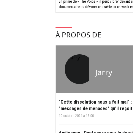
un prime de « The Voice », il peut vibrer devant
documentaire ou dévorer une série en un week-e
À PROPOS DE
Jarry
"Cette dissolution nous a fait mal" 
"messages de menaces" qu'il reçoit 
10 octobre 2024 à 13:00
Audiences : Quel score pour la derni