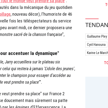
"
Tout le monde veut prendre sa place
".
T
eautés dans la mécanique du jeu quotidien
illage
, nouveau décor), l'humoriste de 46
elle fois les téléspectateurs du service
TENDAN
n peu avant midi, ce dernier proposera une
nstre sacré de la chanson française
",
Guillaume Pley
Cyril Hanouna
our accentuer la dynamique"
Karine Le Marc
e, Jarry accueillera sur le plateau six
TO
 celui qui restera à jamais 'L'idole des jeunes'
,
onter le champion pour essayer d'accéder au
de veut prendre sa place
'".
 veut prendre sa place" sur France 2
pose doucement mais sûrement sa patte
6 par les équipes d'Effervescence. La