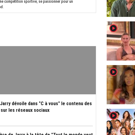
 une compétition sportive, se passionner pour un
nd.
player2
player2
: Jarry dévoile dans "C à vous" le contenu des
sur les réseaux sociaux
player2
ère de Jarry à la tête de "Tout le monde veut