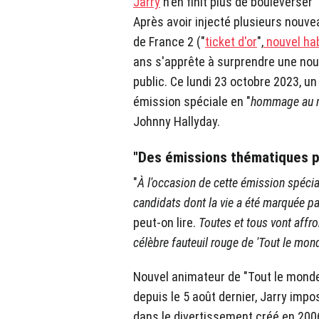
Jarry
n'en finit plus de bouleverser 
Après avoir injecté plusieurs nouv
de France 2 ("
ticket d'or
",
nouvel hab
ans s'apprête à surprendre une nouv
public. Ce lundi 23 octobre 2023, u
émission spéciale en "
hommage au mo
Johnny Hallyday.
"Des émissions thématiques p
"
À l'occasion de cette émission spécial
candidats dont la vie a été marquée par
peut-on lire.
Toutes et tous vont affr
célèbre fauteuil rouge de 'Tout le mon
Nouvel animateur de "Tout le monde
depuis le 5 août dernier, Jarry im
dans le divertissement créé en 200