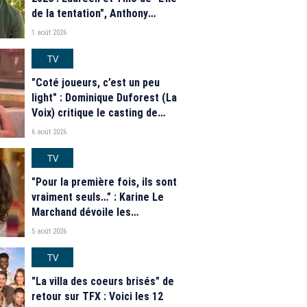
de la tentation", Anthony
Matéo, Jade Leboeuf... Le
1 août 2026
casting complet de la saison 9
de la télé-réalité de W9
TV
"Coté joueurs, c’est un peu
light" : Dominique Duforest (La
Voix) critique le casting de
"Secret Story" 2026
6 août 2026
TV
"Pour la première fois, ils sont
vraiment seuls…" : Karine Le
Marchand dévoile les
nouveautés des speed dating
5 août 2026
de "L'Amour est dans le pré"
2026
TV
"La villa des coeurs brisés" de
retour sur TFX : Voici les 12