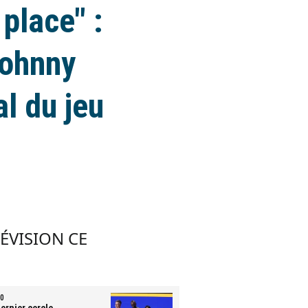
place" :
Johnny
l du jeu
LÉVISION CE
0