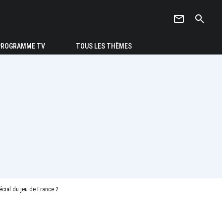
newsletter
search
PROGRAMME TV
TOUS LES THÈMES
cial du jeu de France 2