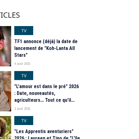
ICLES
TV
TF1 annonce (déjà) la date de
lancement de "Koh-Lanta All
Stars"
4 août 2026
TV
"L'amour est dans le pré" 2026
: Date, nouveautés,
agriculteurs… Tout ce qu'il
faut savoir sur la saison 21 du
2 août 2026
programme de M6
TV
"Les Apprentis aventuriers"
2026 : Laureen et Tino de "L'île