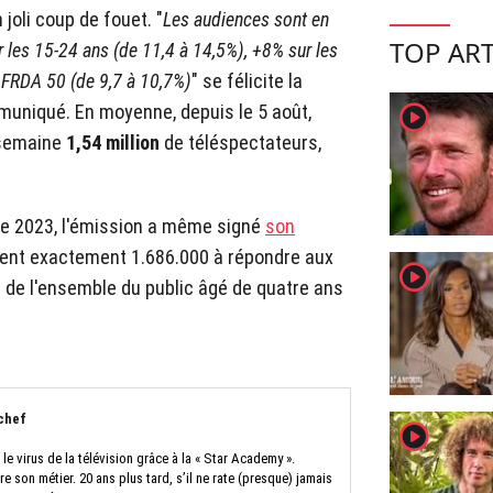
joli coup de fouet. "
Les audiences sont en
TOP ART
r les 15-24 ans (de 11,4 à 14,5%), +8% sur les
s FRDA 50 (de 9,7 à 10,7%)
" se félicite la
player2
uniqué. En moyenne, depuis le 5 août,
a semaine
1,54 million
de téléspectateurs,
obre 2023, l'émission a même signé
son
taient exactement 1.686.000 à répondre aux
player2
% de l'ensemble du public âgé de quatre ans
chef
player2
e virus de la télévision grâce à la « Star Academy ».
ire son métier. 20 ans plus tard, s’il ne rate (presque) jamais