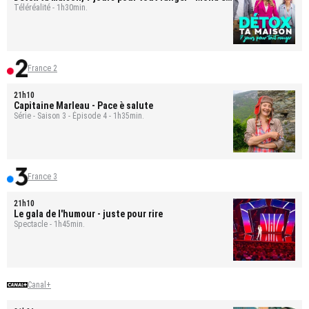
Bastien
Téléréalité - 1h30min.
France 2
21h10
Capitaine Marleau
- Pace è salute
Série - Saison 3 - Épisode 4 - 1h35min.
France 3
21h10
Le gala de l'humour - juste pour rire
Spectacle - 1h45min.
Canal+