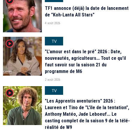
TF1 annonce (déjà) la date de lancement
de "Koh-Lanta All Stars"
4 août 2026
TV
player2
"L'amour est dans le pré" 2026 : Date,
nouveautés, agriculteurs… Tout ce qu'il
faut savoir sur la saison 21 du
programme de M6
2 août 2026
TV
player2
"Les Apprentis aventuriers" 2026 :
Laureen et Tino de "L'île de la tentation",
Anthony Matéo, Jade Leboeuf... Le
casting complet de la saison 9 de la télé-
réalité de W9