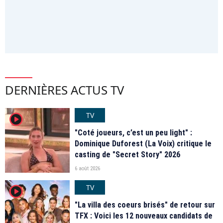
DERNIÈRES ACTUS TV
TV
player2
"Coté joueurs, c’est un peu light" :
Dominique Duforest (La Voix) critique le
casting de "Secret Story" 2026
6 août 2026
TV
player2
"La villa des coeurs brisés" de retour sur
TFX : Voici les 12 nouveaux candidats de