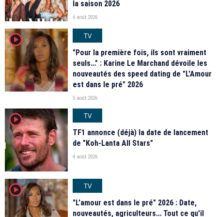
la saison 2026
6 août 2026
TV
player2
"Pour la première fois, ils sont vraiment
seuls…" : Karine Le Marchand dévoile les
nouveautés des speed dating de "L'Amour
est dans le pré" 2026
5 août 2026
TV
player2
TF1 annonce (déjà) la date de lancement
de "Koh-Lanta All Stars"
4 août 2026
TV
player2
"L'amour est dans le pré" 2026 : Date,
nouveautés, agriculteurs… Tout ce qu'il