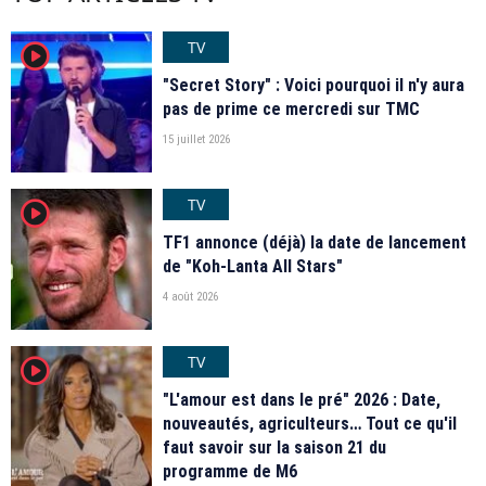
TV
player2
"Secret Story" : Voici pourquoi il n'y aura
pas de prime ce mercredi sur TMC
15 juillet 2026
TV
player2
TF1 annonce (déjà) la date de lancement
de "Koh-Lanta All Stars"
4 août 2026
TV
player2
"L'amour est dans le pré" 2026 : Date,
nouveautés, agriculteurs… Tout ce qu'il
faut savoir sur la saison 21 du
programme de M6