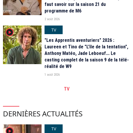
faut savoir sur la saison 21 du
programme de M6
2 août 2026
TV
player2
"Les Apprentis aventuriers" 2026 :
Laureen et Tino de "L'île de la tentation",
Anthony Matéo, Jade Leboeuf... Le
casting complet de la saison 9 de la télé-
réalité de W9
1 août 2026
TV
DERNIÈRES ACTUALITÉS
TV
player2