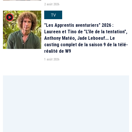
2 août 2026
TV
player2
"Les Apprentis aventuriers" 2026 :
Laureen et Tino de "L'île de la tentation",
Anthony Matéo, Jade Leboeuf... Le
casting complet de la saison 9 de la télé-
réalité de W9
1 août 2026