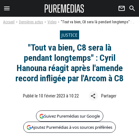
menu
newsletter
search
Accueil
Dernières actus
Video
"Tout va bien, C8 sera là pendant longtemps" : Cyril Hanouna réagit après l'amende record infligée par l'Arcom à C8
JUSTICE
"Tout va bien, C8 sera là
pendant longtemps" : Cyril
Hanouna réagit après l'amende
record infligée par l'Arcom à C8
share
Publié le 10 février 2023 à 10:22
Partager
Suivez Puremédias sur Google
Ajoutez Puremédias à vos sources préférées