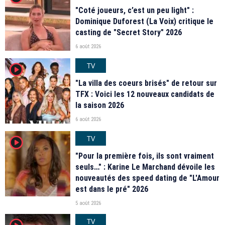
"Coté joueurs, c’est un peu light" :
Dominique Duforest (La Voix) critique le
casting de "Secret Story" 2026
6 août 2026
TV
player2
"La villa des coeurs brisés" de retour sur
TFX : Voici les 12 nouveaux candidats de
la saison 2026
6 août 2026
TV
player2
"Pour la première fois, ils sont vraiment
seuls…" : Karine Le Marchand dévoile les
nouveautés des speed dating de "L'Amour
est dans le pré" 2026
5 août 2026
TV
player2