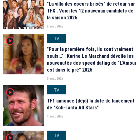
"La villa des coeurs brisés" de retour sur
TFX : Voici les 12 nouveaux candidats de
la saison 2026
6 août 2026
TV
player2
"Pour la première fois, ils sont vraiment
seuls…" : Karine Le Marchand dévoile les
nouveautés des speed dating de "L'Amour
est dans le pré" 2026
5 août 2026
TV
player2
TF1 annonce (déjà) la date de lancement
de "Koh-Lanta All Stars"
4 août 2026
TV
player2