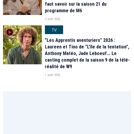
faut savoir sur la saison 21 du
programme de M6
2 août 2026
TV
player2
"Les Apprentis aventuriers" 2026 :
Laureen et Tino de "L'île de la tentation",
Anthony Matéo, Jade Leboeuf... Le
casting complet de la saison 9 de la télé-
réalité de W9
1 août 2026