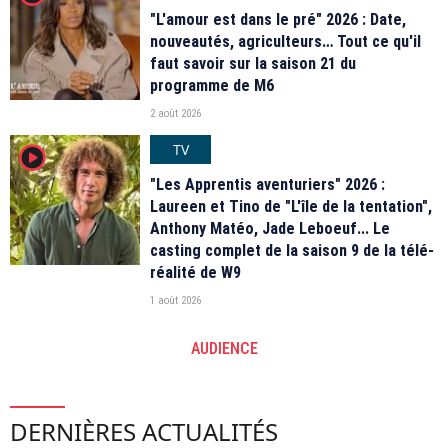
"L'amour est dans le pré" 2026 : Date,
nouveautés, agriculteurs… Tout ce qu'il
faut savoir sur la saison 21 du
programme de M6
2 août 2026
TV
player2
"Les Apprentis aventuriers" 2026 :
Laureen et Tino de "L'île de la tentation",
Anthony Matéo, Jade Leboeuf... Le
casting complet de la saison 9 de la télé-
réalité de W9
1 août 2026
AUDIENCE
DERNIÈRES ACTUALITÉS