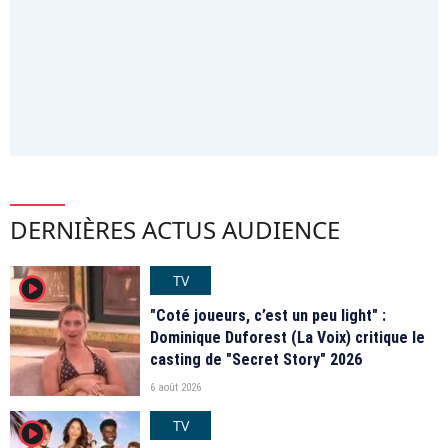
DERNIÈRES ACTUS AUDIENCE
TV
player2
"Coté joueurs, c’est un peu light" :
Dominique Duforest (La Voix) critique le
casting de "Secret Story" 2026
6 août 2026
TV
player2