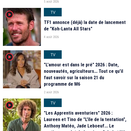
5 août 2026
TV
player2
TF1 annonce (déjà) la date de lancement
de "Koh-Lanta All Stars"
4 août 2026
TV
player2
"L'amour est dans le pré" 2026 : Date,
nouveautés, agriculteurs… Tout ce qu'il
faut savoir sur la saison 21 du
programme de M6
2 août 2026
TV
player2
"Les Apprentis aventuriers" 2026 :
Laureen et Tino de "L'île de la tentation",
Anthony Matéo, Jade Leboeuf... Le