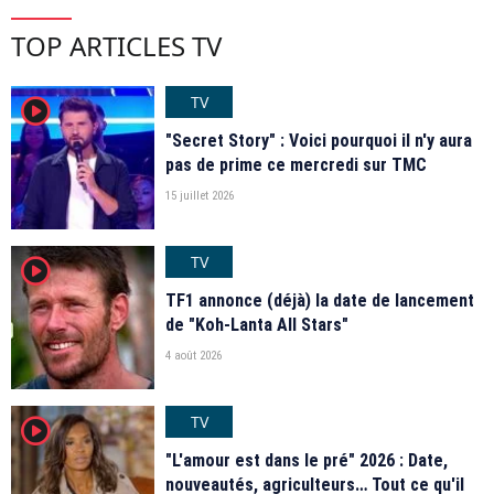
TOP ARTICLES TV
TV
player2
"Secret Story" : Voici pourquoi il n'y aura
pas de prime ce mercredi sur TMC
15 juillet 2026
TV
player2
TF1 annonce (déjà) la date de lancement
de "Koh-Lanta All Stars"
4 août 2026
TV
player2
"L'amour est dans le pré" 2026 : Date,
nouveautés, agriculteurs… Tout ce qu'il