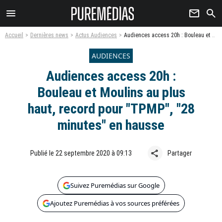
menu
newsletter
search
Accueil
Dernières news
Actus Audiences
Audiences access 20h : Bouleau et Moulins au plus haut, record pour "TPMP", "28 minutes" en hausse
AUDIENCES
Audiences access 20h :
Bouleau et Moulins au plus
haut, record pour "TPMP", "28
minutes" en hausse
share
Publié le 22 septembre 2020 à 09:13
Partager
Suivez Puremédias sur Google
Ajoutez Puremédias à vos sources préférées