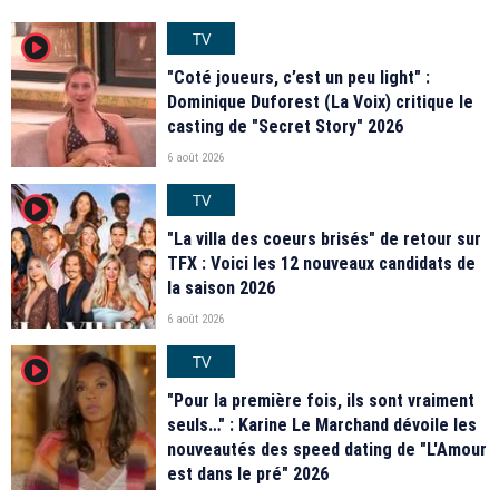
TV
player2
"Coté joueurs, c’est un peu light" :
Dominique Duforest (La Voix) critique le
casting de "Secret Story" 2026
6 août 2026
TV
player2
"La villa des coeurs brisés" de retour sur
TFX : Voici les 12 nouveaux candidats de
la saison 2026
6 août 2026
TV
player2
"Pour la première fois, ils sont vraiment
seuls…" : Karine Le Marchand dévoile les
nouveautés des speed dating de "L'Amour
est dans le pré" 2026