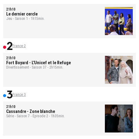
21h10
Le dernier cercle
Jeu - Saison 1 - 1h15min.
France 2
21h10
Fort Boyard
- L'Unicef et le Refuge
Divertissement - Saison 37 - 2h15min.
France 3
21h10
Cassandre
- Zone blanche
Série - Saison 7 - Épisode 2 - 1h35min.