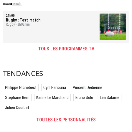
Canal+
21h00
Rugby : Test-match
Rugby - 2h02min.
TOUS LES PROGRAMMES TV
TENDANCES
Philippe Etchebest
Cyril Hanouna
Vincent Dedienne
Stéphane Bern
Karine Le Marchand
Bruno Solo
Léa Salamé
Julien Courbet
TOUTES LES PERSONNALITÉS