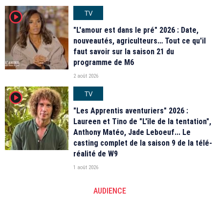
TV
player2
"L'amour est dans le pré" 2026 : Date,
nouveautés, agriculteurs… Tout ce qu'il
faut savoir sur la saison 21 du
programme de M6
2 août 2026
TV
player2
"Les Apprentis aventuriers" 2026 :
Laureen et Tino de "L'île de la tentation",
Anthony Matéo, Jade Leboeuf... Le
casting complet de la saison 9 de la télé-
réalité de W9
1 août 2026
AUDIENCE