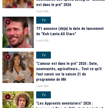
est dans le pré" 2026
5 août 2026
TV
player2
TF1 annonce (déjà) la date de lancement
de "Koh-Lanta All Stars"
4 août 2026
TV
player2
"L'amour est dans le pré" 2026 : Date,
nouveautés, agriculteurs… Tout ce qu'il
faut savoir sur la saison 21 du
programme de M6
2 août 2026
TV
player2
"Les Apprentis aventuriers" 2026 :