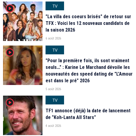
TV
player2
"La villa des coeurs brisés" de retour sur
TFX : Voici les 12 nouveaux candidats de
la saison 2026
6 août 2026
TV
player2
"Pour la première fois, ils sont vraiment
seuls…" : Karine Le Marchand dévoile les
nouveautés des speed dating de "L'Amour
est dans le pré" 2026
5 août 2026
TV
player2
TF1 annonce (déjà) la date de lancement
de "Koh-Lanta All Stars"
4 août 2026