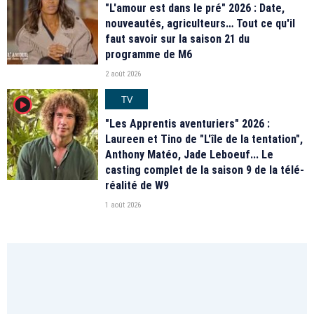
"L'amour est dans le pré" 2026 : Date,
nouveautés, agriculteurs… Tout ce qu'il
faut savoir sur la saison 21 du
programme de M6
2 août 2026
TV
player2
"Les Apprentis aventuriers" 2026 :
Laureen et Tino de "L'île de la tentation",
Anthony Matéo, Jade Leboeuf... Le
casting complet de la saison 9 de la télé-
réalité de W9
1 août 2026