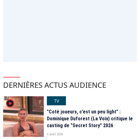
DERNIÈRES ACTUS AUDIENCE
TV
player2
"Coté joueurs, c’est un peu light" :
Dominique Duforest (La Voix) critique le
casting de "Secret Story" 2026
6 août 2026