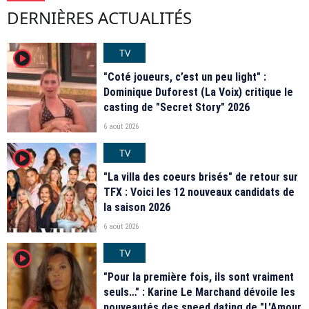
DERNIÈRES ACTUALITÉS
TV
player2
"Coté joueurs, c’est un peu light" :
Dominique Duforest (La Voix) critique le
casting de "Secret Story" 2026
6 août 2026
TV
player2
"La villa des coeurs brisés" de retour sur
TFX : Voici les 12 nouveaux candidats de
la saison 2026
6 août 2026
TV
player2
"Pour la première fois, ils sont vraiment
seuls…" : Karine Le Marchand dévoile les
nouveautés des speed dating de "L'Amour