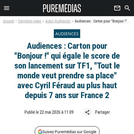
menu
newsletter
search
Accueil
Dernières news
Actus Audiences
Audiences : Carton pour "Bonjour !" qui égale le score de son lancement sur TF1, "Tout le monde veut prendre sa place" avec Cyril Féraud au plus haut depuis 7 ans sur France 2
AUDIENCES
Audiences : Carton pour
"Bonjour !" qui égale le score de
son lancement sur TF1, "Tout le
monde veut prendre sa place"
avec Cyril Féraud au plus haut
depuis 7 ans sur France 2
share
Publié le 22 mai 2026 à 11:09
Partager
Suivez Puremédias sur Google