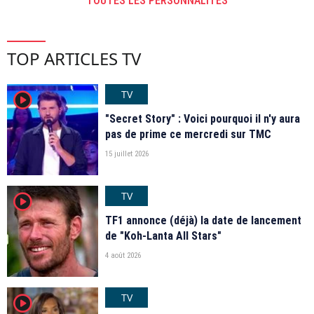
TOUTES LES PERSONNALITÉS
TOP ARTICLES TV
TV
player2
"Secret Story" : Voici pourquoi il n'y aura
pas de prime ce mercredi sur TMC
15 juillet 2026
TV
player2
TF1 annonce (déjà) la date de lancement
de "Koh-Lanta All Stars"
4 août 2026
TV
player2