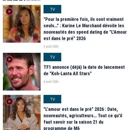
TV
player2
"Pour la première fois, ils sont vraiment
seuls…" : Karine Le Marchand dévoile les
nouveautés des speed dating de "L'Amour
est dans le pré" 2026
5 août 2026
TV
player2
TF1 annonce (déjà) la date de lancement
de "Koh-Lanta All Stars"
4 août 2026
TV
player2
"L'amour est dans le pré" 2026 : Date,
nouveautés, agriculteurs… Tout ce qu'il
faut savoir sur la saison 21 du
programme de M6