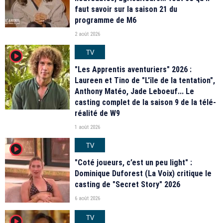
faut savoir sur la saison 21 du
programme de M6
2 août 2026
TV
player2
"Les Apprentis aventuriers" 2026 :
Laureen et Tino de "L'île de la tentation",
Anthony Matéo, Jade Leboeuf... Le
casting complet de la saison 9 de la télé-
réalité de W9
1 août 2026
TV
player2
"Coté joueurs, c’est un peu light" :
Dominique Duforest (La Voix) critique le
casting de "Secret Story" 2026
6 août 2026
TV
player2