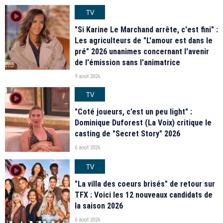
TV
player2
"Si Karine Le Marchand arrête, c'est fini" :
Les agriculteurs de "L'amour est dans le
pré" 2026 unanimes concernant l'avenir
de l'émission sans l'animatrice
9 août 2026
TV
player2
"Coté joueurs, c’est un peu light" :
Dominique Duforest (La Voix) critique le
casting de "Secret Story" 2026
6 août 2026
TV
player2
"La villa des coeurs brisés" de retour sur
TFX : Voici les 12 nouveaux candidats de
la saison 2026
6 août 2026