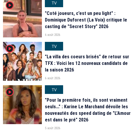
TV
player2
"Coté joueurs, c’est un peu light" :
Dominique Duforest (La Voix) critique le
casting de "Secret Story" 2026
6 août 2026
TV
player2
"La villa des coeurs brisés" de retour sur
TFX : Voici les 12 nouveaux candidats de
la saison 2026
6 août 2026
TV
player2
"Pour la première fois, ils sont vraiment
seuls…" : Karine Le Marchand dévoile les
nouveautés des speed dating de "L'Amour
est dans le pré" 2026
5 août 2026