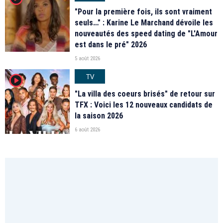
"Pour la première fois, ils sont vraiment
seuls…" : Karine Le Marchand dévoile les
nouveautés des speed dating de "L'Amour
est dans le pré" 2026
5 août 2026
TV
player2
"La villa des coeurs brisés" de retour sur
TFX : Voici les 12 nouveaux candidats de
la saison 2026
6 août 2026