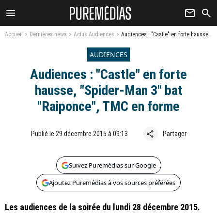
menu
newsletter
search
Accueil
Dernières news
Actus Audiences
Audiences : "Castle" en forte hausse, "Spider-Man 3" bat "Raiponce", TMC en forme
AUDIENCES
Audiences : "Castle" en forte
hausse, "Spider-Man 3" bat
"Raiponce", TMC en forme
share
Publié le 29 décembre 2015 à 09:13
Partager
Suivez Puremédias sur Google
Ajoutez Puremédias à vos sources préférées
Les audiences de la soirée du lundi 28 décembre 2015.