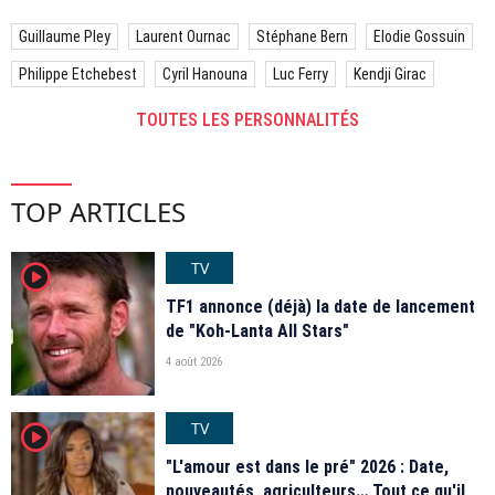
Guillaume Pley
Laurent Ournac
Stéphane Bern
Elodie Gossuin
Philippe Etchebest
Cyril Hanouna
Luc Ferry
Kendji Girac
TOUTES LES PERSONNALITÉS
TOP ARTICLES
TV
player2
TF1 annonce (déjà) la date de lancement
de "Koh-Lanta All Stars"
4 août 2026
TV
player2
"L'amour est dans le pré" 2026 : Date,
nouveautés, agriculteurs… Tout ce qu'il