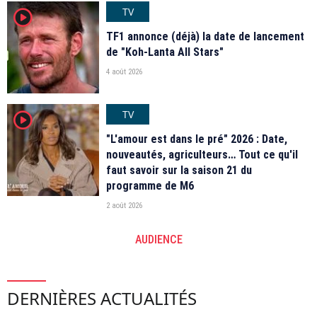
TV
player2
TF1 annonce (déjà) la date de lancement
de "Koh-Lanta All Stars"
4 août 2026
TV
player2
"L'amour est dans le pré" 2026 : Date,
nouveautés, agriculteurs… Tout ce qu'il
faut savoir sur la saison 21 du
programme de M6
2 août 2026
AUDIENCE
DERNIÈRES ACTUALITÉS