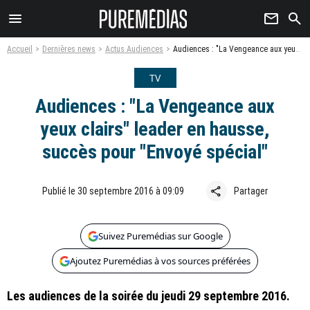
menu
newsletter
search
Accueil
Dernières news
Actus Audiences
Audiences : "La Vengeance aux yeux clairs" leader en hausse, succès pour "Envoyé spécial"
TV
Audiences : "La Vengeance aux
yeux clairs" leader en hausse,
succès pour "Envoyé spécial"
share
Publié le 30 septembre 2016 à 09:09
Partager
Suivez Puremédias sur Google
Ajoutez Puremédias à vos sources préférées
Les audiences de la soirée du jeudi 29 septembre 2016.