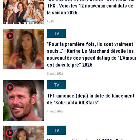
TFX : Voici les 12 nouveaux candidats de
la saison 2026
16:01
TV
player2
"Pour la première fois, ils sont vraiment
seuls…" : Karine Le Marchand dévoile les
nouveautés des speed dating de "L'Amour
est dans le pré" 2026
5 août 2026
TV
player2
TF1 annonce (déjà) la date de lancement
de "Koh-Lanta All Stars"
4 août 2026
TV
player2