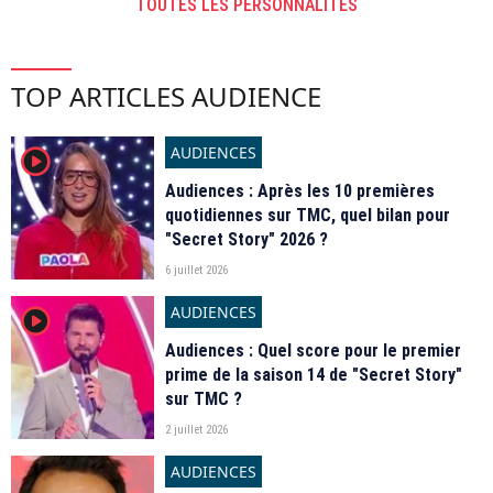
TOUTES LES PERSONNALITÉS
TOP ARTICLES AUDIENCE
AUDIENCES
player2
Audiences : Après les 10 premières
quotidiennes sur TMC, quel bilan pour
"Secret Story" 2026 ?
6 juillet 2026
AUDIENCES
player2
Audiences : Quel score pour le premier
prime de la saison 14 de "Secret Story"
sur TMC ?
2 juillet 2026
AUDIENCES