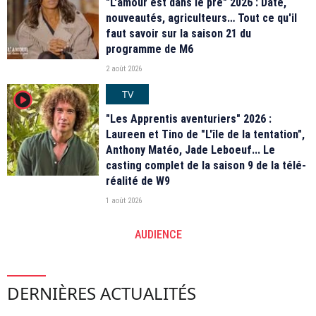
"L'amour est dans le pré" 2026 : Date,
nouveautés, agriculteurs… Tout ce qu'il
faut savoir sur la saison 21 du
programme de M6
2 août 2026
TV
player2
"Les Apprentis aventuriers" 2026 :
Laureen et Tino de "L'île de la tentation",
Anthony Matéo, Jade Leboeuf... Le
casting complet de la saison 9 de la télé-
réalité de W9
1 août 2026
AUDIENCE
DERNIÈRES ACTUALITÉS