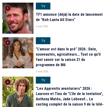
TV
player2
TF1 annonce (déjà) la date de lancement
de "Koh-Lanta All Stars"
4 août 2026
TV
player2
"L'amour est dans le pré" 2026 : Date,
nouveautés, agriculteurs… Tout ce qu'il
faut savoir sur la saison 21 du
programme de M6
2 août 2026
TV
player2
"Les Apprentis aventuriers" 2026 :
Laureen et Tino de "L'île de la tentation",
Anthony Matéo, Jade Leboeuf... Le
casting complet de la saison 9 de la télé-