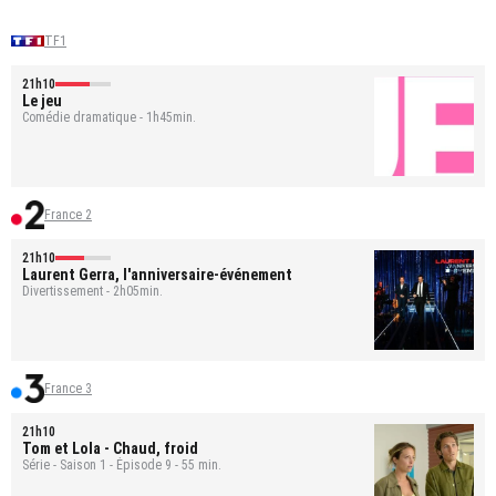
TF1
21h10
Le jeu
Comédie dramatique - 1h45min.
France 2
21h10
Laurent Gerra, l'anniversaire-événement
Divertissement - 2h05min.
France 3
21h10
Tom et Lola
- Chaud, froid
Série - Saison 1 - Épisode 9 - 55 min.