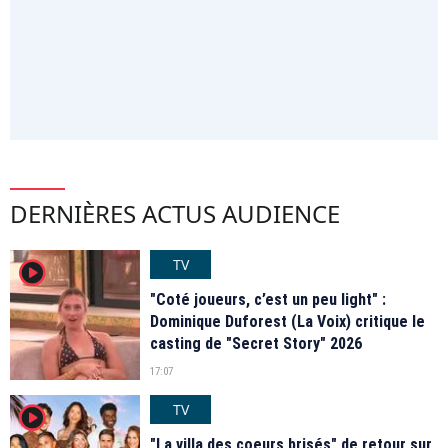
DERNIÈRES ACTUS AUDIENCE
TV
player2
"Coté joueurs, c’est un peu light" :
Dominique Duforest (La Voix) critique le
casting de "Secret Story" 2026
17:07
TV
player2
"La villa des coeurs brisés" de retour sur