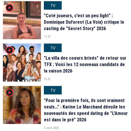
TV
player2
"Coté joueurs, c’est un peu light" :
Dominique Duforest (La Voix) critique le
casting de "Secret Story" 2026
17:07
TV
player2
"La villa des coeurs brisés" de retour sur
TFX : Voici les 12 nouveaux candidats de
la saison 2026
16:01
TV
player2
"Pour la première fois, ils sont vraiment
seuls…" : Karine Le Marchand dévoile les
nouveautés des speed dating de "L'Amour
est dans le pré" 2026
5 août 2026