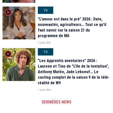
TV
player2
"L'amour est dans le pré" 2026 : Date,
nouveautés, agriculteurs… Tout ce qu'il
faut savoir sur la saison 21 du
programme de M6
2 août 2026
TV
player2
"Les Apprentis aventuriers" 2026 :
Laureen et Tino de "L'île de la tentation",
Anthony Matéo, Jade Leboeuf... Le
casting complet de la saison 9 de la télé-
réalité de W9
1 août 2026
DERNIÈRES NEWS