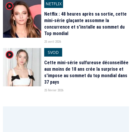
NETFLIX
player2
Netflix : 48 heures après sa sortie, cette
mini-série glaçante assomme la
concurrence et s'installe au sommet du
Top mondial
25 avril 2026
SVOD
player2
Cette mini-série sulfureuse déconseillée
aux moins de 18 ans crée la surprise et
s'impose au sommet du top mondial dans
37 pays
25 février 2026