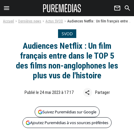
menu
newsletter
search
Accueil
Dernières news
Actus SVOD
Audiences Netflix : Un film français entre dans le TOP 5 des films non-anglophones les plus vus de l'histoire
SVOD
Audiences Netflix : Un film
français entre dans le TOP 5
des films non-anglophones les
plus vus de l'histoire
share
Publié le 24 mai 2023 à 17:17
Partager
Suivez Puremédias sur Google
Ajoutez Puremédias à vos sources préférées