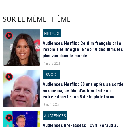
SUR LE MÊME THÈME
NETFLIX
player2
Audiences Netflix : Ce film français crée
l'exploit et intègre le top 10 des films les
plus vus dans le monde
11 mars 2026
SVOD
player2
Audiences Netflix : 30 ans après sa sortie
au cinéma, ce film d'action fait son
entrée dans le top 5 de la plateforme
15 avril 2026
AUDIENCES
player2
Audiences pré-access : Cyril Féraud au