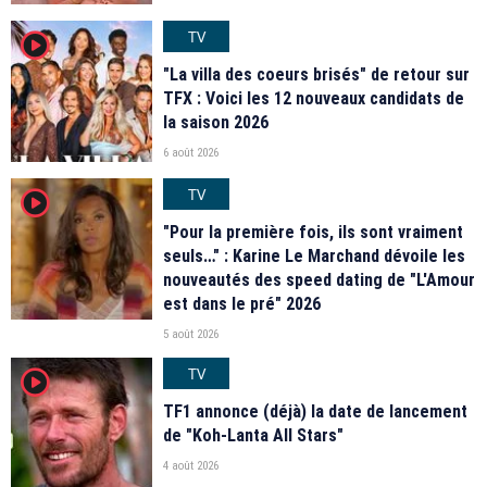
TV
player2
"La villa des coeurs brisés" de retour sur
TFX : Voici les 12 nouveaux candidats de
la saison 2026
6 août 2026
TV
player2
"Pour la première fois, ils sont vraiment
seuls…" : Karine Le Marchand dévoile les
nouveautés des speed dating de "L'Amour
est dans le pré" 2026
5 août 2026
TV
player2
TF1 annonce (déjà) la date de lancement
de "Koh-Lanta All Stars"
4 août 2026