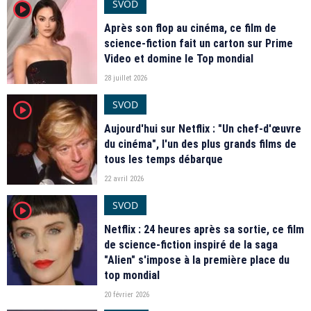
SVOD
player2
Après son flop au cinéma, ce film de
science-fiction fait un carton sur Prime
Video et domine le Top mondial
28 juillet 2026
SVOD
player2
Aujourd'hui sur Netflix : "Un chef-d'œuvre
du cinéma", l'un des plus grands films de
tous les temps débarque
22 avril 2026
SVOD
player2
Netflix : 24 heures après sa sortie, ce film
de science-fiction inspiré de la saga
"Alien" s'impose à la première place du
top mondial
20 février 2026