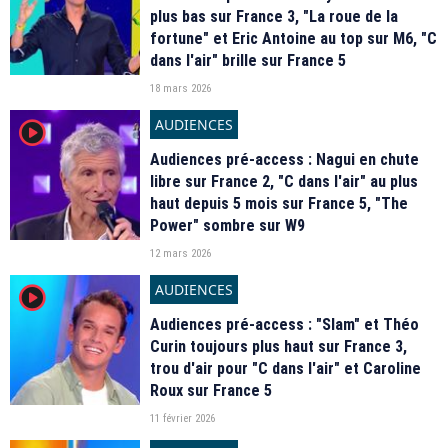
plus bas sur France 3, "La roue de la
fortune" et Eric Antoine au top sur M6, "C
dans l'air" brille sur France 5
18 mars 2026
AUDIENCES
player2
Audiences pré-access : Nagui en chute
libre sur France 2, "C dans l'air" au plus
haut depuis 5 mois sur France 5, "The
Power" sombre sur W9
12 mars 2026
AUDIENCES
player2
Audiences pré-access : "Slam" et Théo
Curin toujours plus haut sur France 3,
trou d'air pour "C dans l'air" et Caroline
Roux sur France 5
11 février 2026