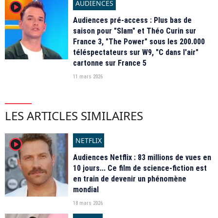
AUDIENCES
player2
Audiences pré-access : Plus bas de
saison pour "Slam" et Théo Curin sur
France 3, "The Power" sous les 200.000
téléspectateurs sur W9, "C dans l'air"
cartonne sur France 5
11 mars 2026
LES ARTICLES SIMILAIRES
NETFLIX
player2
Audiences Netflix : 83 millions de vues en
10 jours... Ce film de science-fiction est
en train de devenir un phénomène
mondial
18 mars 2026