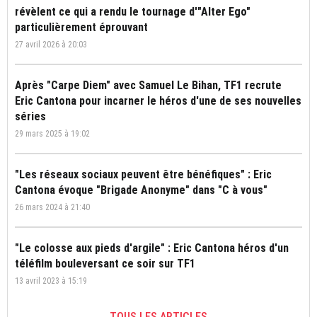
révèlent ce qui a rendu le tournage d'"Alter Ego"
particulièrement éprouvant
27 avril 2026 à 20:03
Après "Carpe Diem" avec Samuel Le Bihan, TF1 recrute
Eric Cantona pour incarner le héros d'une de ses nouvelles
séries
29 mars 2025 à 19:02
"Les réseaux sociaux peuvent être bénéfiques" : Eric
Cantona évoque "Brigade Anonyme" dans "C à vous"
26 mars 2024 à 21:40
"Le colosse aux pieds d'argile" : Eric Cantona héros d'un
téléfilm bouleversant ce soir sur TF1
13 avril 2023 à 15:19
TOUS LES ARTICLES