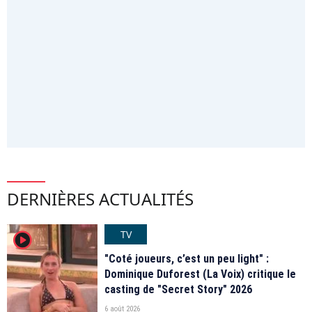
DERNIÈRES ACTUALITÉS
TV
player2
"Coté joueurs, c’est un peu light" :
Dominique Duforest (La Voix) critique le
casting de "Secret Story" 2026
6 août 2026