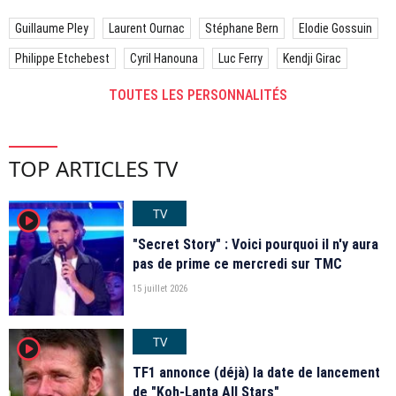
Guillaume Pley
Laurent Ournac
Stéphane Bern
Elodie Gossuin
Philippe Etchebest
Cyril Hanouna
Luc Ferry
Kendji Girac
TOUTES LES PERSONNALITÉS
TOP ARTICLES TV
TV
player2
"Secret Story" : Voici pourquoi il n'y aura
pas de prime ce mercredi sur TMC
15 juillet 2026
TV
player2
TF1 annonce (déjà) la date de lancement
de "Koh-Lanta All Stars"