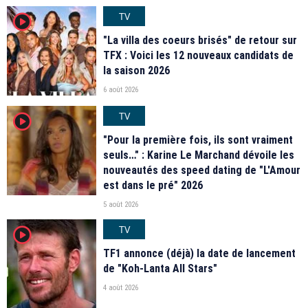
TV
player2
"La villa des coeurs brisés" de retour sur
TFX : Voici les 12 nouveaux candidats de
la saison 2026
6 août 2026
TV
player2
"Pour la première fois, ils sont vraiment
seuls…" : Karine Le Marchand dévoile les
nouveautés des speed dating de "L'Amour
est dans le pré" 2026
5 août 2026
TV
player2
TF1 annonce (déjà) la date de lancement
de "Koh-Lanta All Stars"
4 août 2026