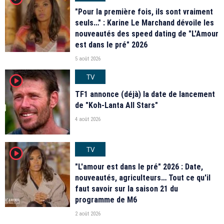
"Pour la première fois, ils sont vraiment
seuls…" : Karine Le Marchand dévoile les
nouveautés des speed dating de "L'Amour
est dans le pré" 2026
5 août 2026
TV
player2
TF1 annonce (déjà) la date de lancement
de "Koh-Lanta All Stars"
4 août 2026
TV
player2
"L'amour est dans le pré" 2026 : Date,
nouveautés, agriculteurs… Tout ce qu'il
faut savoir sur la saison 21 du
programme de M6
2 août 2026