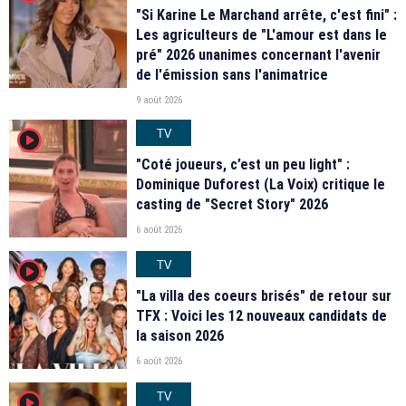
"Si Karine Le Marchand arrête, c'est fini" :
Les agriculteurs de "L'amour est dans le
pré" 2026 unanimes concernant l'avenir
de l'émission sans l'animatrice
9 août 2026
TV
player2
"Coté joueurs, c’est un peu light" :
Dominique Duforest (La Voix) critique le
casting de "Secret Story" 2026
6 août 2026
TV
player2
"La villa des coeurs brisés" de retour sur
TFX : Voici les 12 nouveaux candidats de
la saison 2026
6 août 2026
TV
player2