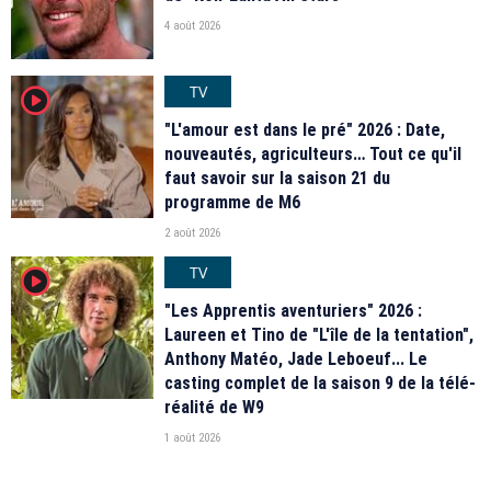
4 août 2026
TV
player2
"L'amour est dans le pré" 2026 : Date,
nouveautés, agriculteurs… Tout ce qu'il
faut savoir sur la saison 21 du
programme de M6
2 août 2026
TV
player2
"Les Apprentis aventuriers" 2026 :
Laureen et Tino de "L'île de la tentation",
Anthony Matéo, Jade Leboeuf... Le
casting complet de la saison 9 de la télé-
réalité de W9
1 août 2026