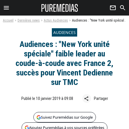
menu
newsletter
search
Accueil
Dernières news
Actus Audiences
Audiences : "New York unité spéciale" faible leader au coude-à-coude avec France 2, succès pour Vincent Dedienne sur TMC
AUDIENCES
Audiences : "New York unité
spéciale" faible leader au
coude-à-coude avec France 2,
succès pour Vincent Dedienne
sur TMC
share
Publié le 10 janvier 2019 à 09:08
Partager
Suivez Puremédias sur Google
Ajoutez Puremédias à vos sources préférées