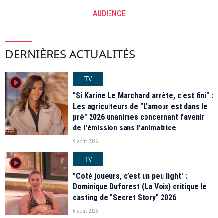
AUDIENCE
DERNIÈRES ACTUALITÉS
TV
player2
"Si Karine Le Marchand arrête, c'est fini" :
Les agriculteurs de "L'amour est dans le
pré" 2026 unanimes concernant l'avenir
de l'émission sans l'animatrice
9 août 2026
TV
player2
"Coté joueurs, c’est un peu light" :
Dominique Duforest (La Voix) critique le
casting de "Secret Story" 2026
6 août 2026