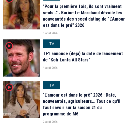
"Pour la première fois, ils sont vraiment
seuls…" : Karine Le Marchand dévoile les
nouveautés des speed dating de "L'Amour
est dans le pré" 2026
5 août 2026
TV
player2
TF1 annonce (déjà) la date de lancement
de "Koh-Lanta All Stars"
4 août 2026
TV
player2
"L'amour est dans le pré" 2026 : Date,
nouveautés, agriculteurs… Tout ce qu'il
faut savoir sur la saison 21 du
programme de M6
2 août 2026