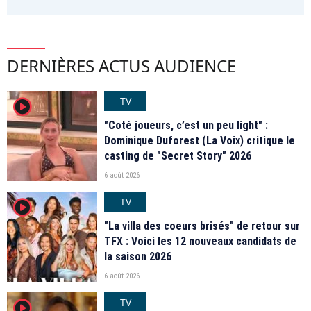
DERNIÈRES ACTUS AUDIENCE
TV
player2
"Coté joueurs, c’est un peu light" :
Dominique Duforest (La Voix) critique le
casting de "Secret Story" 2026
6 août 2026
TV
player2
"La villa des coeurs brisés" de retour sur
TFX : Voici les 12 nouveaux candidats de
la saison 2026
6 août 2026
TV
player2