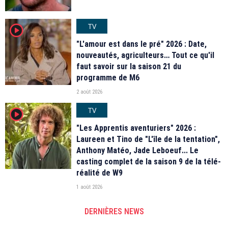
TV
player2
"L'amour est dans le pré" 2026 : Date,
nouveautés, agriculteurs… Tout ce qu'il
faut savoir sur la saison 21 du
programme de M6
2 août 2026
TV
player2
"Les Apprentis aventuriers" 2026 :
Laureen et Tino de "L'île de la tentation",
Anthony Matéo, Jade Leboeuf... Le
casting complet de la saison 9 de la télé-
réalité de W9
1 août 2026
DERNIÈRES NEWS