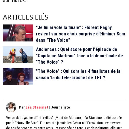
sur TikTok.
ARTICLES LIÉS
"Je lui ai volé la finale" : Florent Pagny
revient sur son choix surprise d’éliminer Sam
dans "The Voice"
Audiences : Quel score pour l'épisode de
"Capitaine Marleau" face à la demi-finale de
"The Voice" ?
"The Voice" : Qui sont les 4 finalistes de la
saison 15 du télé-crochet de TF1 ?
Par
Léa Stassinet
|
Journaliste
Venue du royaume d'"Intervilles" (Mont-de-Marsan), Léa Stassinet a été bercée
par la "Nouvelle Star". Elle ne rate jamais les César ni l’Eurovision, synonymes
de soirée pronostics entre amis. Passionnée de tennis et de politique, elle suit