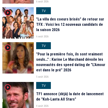
6 août 2026
TV
player2
"La villa des coeurs brisés" de retour sur
TFX : Voici les 12 nouveaux candidats de
la saison 2026
6 août 2026
TV
player2
"Pour la première fois, ils sont vraiment
seuls…" : Karine Le Marchand dévoile les
nouveautés des speed dating de "L'Amour
est dans le pré" 2026
5 août 2026
TV
player2
TF1 annonce (déjà) la date de lancement
de "Koh-Lanta All Stars"
4 août 2026