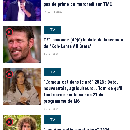
pas de prime ce mercredi sur TMC
15 juillet 2026
TV
player2
TF1 annonce (déjà) la date de lancement
de "Koh-Lanta All Stars"
4 août 2026
TV
player2
"L'amour est dans le pré" 2026 : Date,
nouveautés, agriculteurs… Tout ce qu'il
faut savoir sur la saison 21 du
programme de M6
2 août 2026
TV
player2
"Les Apprentis aventuriers" 2026 :