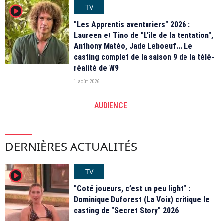
TV
player2
"Les Apprentis aventuriers" 2026 :
Laureen et Tino de "L'île de la tentation",
Anthony Matéo, Jade Leboeuf... Le
casting complet de la saison 9 de la télé-
réalité de W9
1 août 2026
AUDIENCE
DERNIÈRES ACTUALITÉS
TV
player2
"Coté joueurs, c’est un peu light" :
Dominique Duforest (La Voix) critique le
casting de "Secret Story" 2026