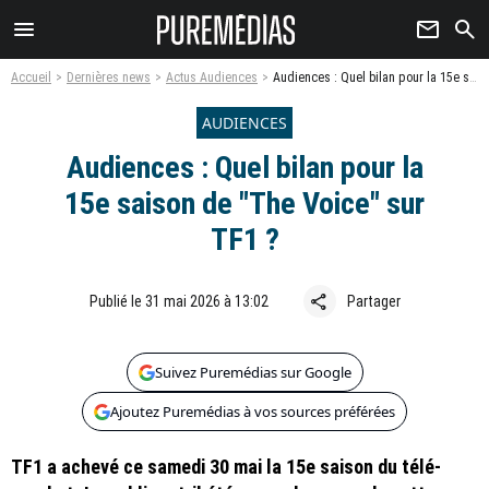
menu
newsletter
search
Accueil
Dernières news
Actus Audiences
Audiences : Quel bilan pour la 15e saison de "The Voice" sur TF1 ?
AUDIENCES
Audiences : Quel bilan pour la
15e saison de "The Voice" sur
TF1 ?
share
Publié le 31 mai 2026 à 13:02
Partager
Suivez Puremédias sur Google
Ajoutez Puremédias à vos sources préférées
TF1 a achevé ce samedi 30 mai la 15e saison du télé-