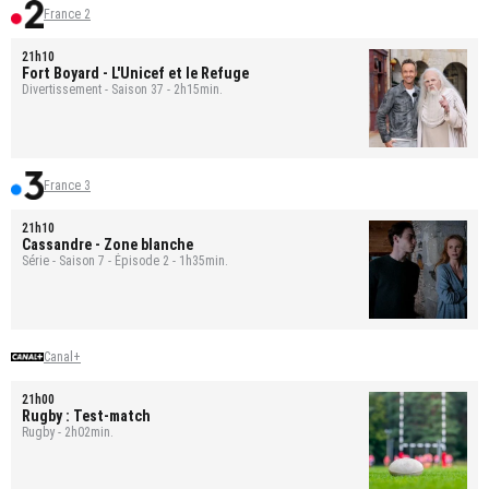
France 2
21h10
Fort Boyard
- L'Unicef et le Refuge
Divertissement - Saison 37 - 2h15min.
France 3
21h10
Cassandre
- Zone blanche
Série - Saison 7 - Épisode 2 - 1h35min.
Canal+
21h00
Rugby : Test-match
Rugby - 2h02min.