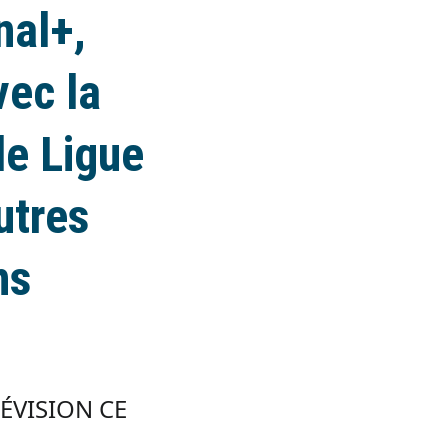
nal+,
vec la
de Ligue
utres
ns
LÉVISION CE