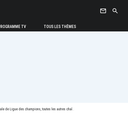
newsletter
search
PROGRAMME TV
TOUS LES THÈMES
es champions, toutes les autres chaînes sous les 2 millions