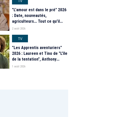
TV
"L'amour est dans le pré" 2026
: Date, nouveautés,
agriculteurs… Tout ce qu'il
faut savoir sur la saison 21 du
2 août 2026
programme de M6
TV
"Les Apprentis aventuriers"
2026 : Laureen et Tino de "L'île
de la tentation", Anthony
Matéo, Jade Leboeuf... Le
1 août 2026
casting complet de la saison 9
de la télé-réalité de W9