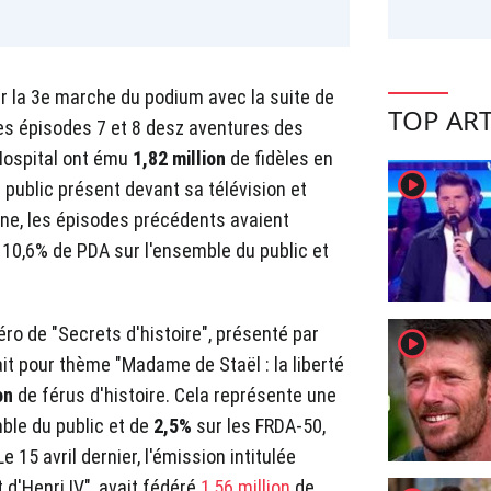
 la 3e marche du podium avec la suite de
TOP ART
Les épisodes 7 et 8 desz aventures des
Hospital ont ému
1,82 million
de fidèles en
player2
 public présent devant sa télévision et
ine, les épisodes précédents avaient
t 10,6% de PDA sur l'ensemble du public et
ro de "Secrets d'histoire", présenté par
player2
it pour thème "Madame de Staël : la liberté
ion
de férus d'histoire. Cela représente une
ble du public et de
2,5%
sur les FRDA-50,
Le 15 avril dernier, l'émission intitulée
t d'Henri IV", avait fédéré
1,56 million
de