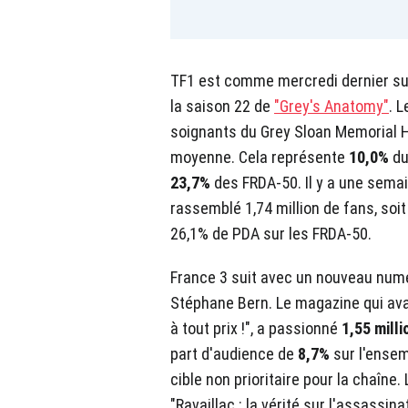
TF1 est comme mercredi dernier sur
la saison 22 de
"Grey's Anatomy"
. 
soignants du Grey Sloan Memorial 
moyenne. Cela représente
10,0%
du
23,7%
des FRDA-50. Il y a une sema
rassemblé 1,74 million de fans, soi
26,1% de PDA sur les FRDA-50.
France 3 suit avec un nouveau numé
Stéphane Bern. Le magazine qui ava
à tout prix !", a passionné
1,55 mill
part d'audience de
8,7%
sur l'ensem
cible non prioritaire pour la chaîne. 
"Ravaillac : la vérité sur l'assassina