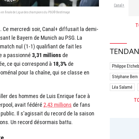
Canal+
on en finale de Ligue des champions du PSG© BestImage
T
 Ce mercredi soir, Canal+ diffusait la demi-
osant le Bayern de Munich au PSG. La
match nul (1-1) qualifiant de fait les
TENDAN
lée a passionné
3,31 millions
de
ée, ce qui correspond à
18,3%
de
Philippe Etche
oménal pour la chaîne, qui se classe en
Stéphane Bern
Léa Salamé
le aller des hommes de Luis Enrique face à
TO
erpool, avait fédéré
2,43 millions
de fans
public. Il s'agissait du record de la saison
ons. Un record désormais battu.
re