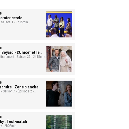
0
ernier cercle
- Saison 1 - 1h15min.
0
t Boyard
- L'Unicef et le
uge
rtissement - Saison 37 - 2h15min.
0
sandre
- Zone blanche
 - Saison 7 - Épisode 2 -
min.
0
by : Test-match
y - 2h02min.