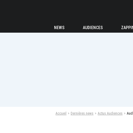
NEWS
AUDIENCES
ZAPPI
Accueil
Dernières news
Actus Audiences
Audi