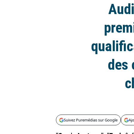
Audi
premi
qualifi
des 
c
Suivez Puremédias sur Google
Aj