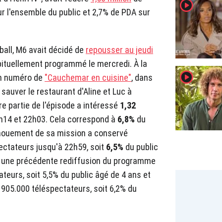
player2
r l'ensemble du public et 2,7% de PDA sur
ball, M6 avait décidé de
repousser au jeudi
bituellement programmé le mercredi. À la
player2
en numéro de
"Cauchemar en cuisine"
, dans
 sauver le restaurant d'Aline et Luc à
e partie de l'épisode a intéressé
1,32
h14 et 22h03. Cela correspond à
6,8%
du
nouement de sa mission a conservé
ectateurs jusqu'à 22h59, soit
6,5%
du public
l, une précédente rediffusion du programme
ateurs, soit 5,5% du public âgé de 4 ans et
 905.000 téléspectateurs, soit 6,2% du