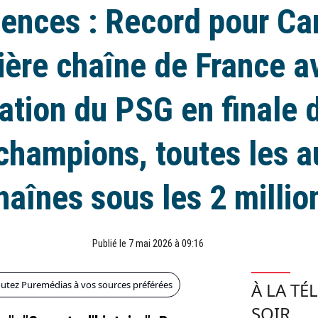
ences : Record pour Ca
ère chaîne de France a
cation du PSG en finale 
champions, toutes les a
haînes sous les 2 millio
Publié le 7 mai 2026 à 09:16
outez Puremédias à vos sources préférées
À LA TÉ
SOIR