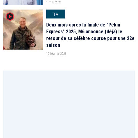
1 mai 2026
TV
player2
Deux mois après la finale de "Pékin
Express" 2025, M6 annonce (déjà) le
retour de sa célèbre course pour une 22e
saison
10 février 2026