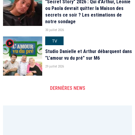
"Secret Story" 2026 : Qui d'Arthur, Léonie
ou Paola devrait quitter la Maison des
secrets ce soir ? Les estimations de
notre sondage
30 juillet 2026
TV
player2
Studio Danielle et Arthur débarquent dans
"L’amour vu du pré" sur M6
29 juillet 2026
DERNIÈRES NEWS