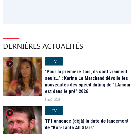
DERNIÈRES ACTUALITÉS
TV
player2
"Pour la première fois, ils sont vraiment
seuls…" : Karine Le Marchand dévoile les
nouveautés des speed dating de "L'Amour
est dans le pré" 2026
5 août 2026
TV
player2
TF1 annonce (déjà) la date de lancement
de "Koh-Lanta All Stars"