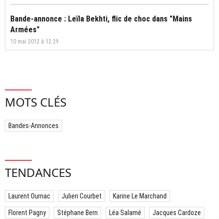
Bande-annonce : Leïla Bekhti, flic de choc dans "Mains
Armées"
10 mai 2012 à 12:29
MOTS CLÉS
Bandes-Annonces
TENDANCES
Laurent Ournac
Julien Courbet
Karine Le Marchand
Florent Pagny
Stéphane Bern
Léa Salamé
Jacques Cardoze