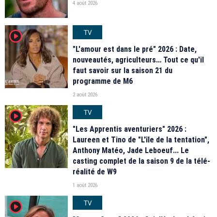
4 août 2026
TV
player2
"L'amour est dans le pré" 2026 : Date,
nouveautés, agriculteurs… Tout ce qu'il
faut savoir sur la saison 21 du
programme de M6
2 août 2026
TV
player2
"Les Apprentis aventuriers" 2026 :
Laureen et Tino de "L'île de la tentation",
Anthony Matéo, Jade Leboeuf... Le
casting complet de la saison 9 de la télé-
réalité de W9
1 août 2026
TV
player2