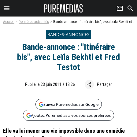
menu
newsletter
search
Accueil
Dernières actualités
Bande-annonce : "Itinéraire bis", avec Leïla Bekhti et Fred Testot
BANDES-ANNONCES
Bande-annonce : "Itinéraire
bis", avec Leïla Bekhti et Fred
Testot
share
Publié le 23 juin 2011 à 18:26
Partager
Suivez Puremédias sur Google
Ajoutez Puremédias à vos sources préférées
Elle va lui mener une vie impossible dans une comédie