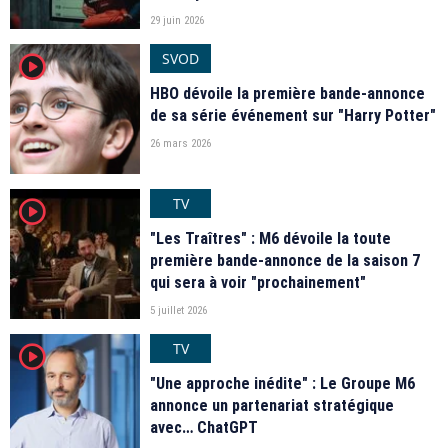
29 juin 2026
SVOD
player2
HBO dévoile la première bande-annonce
de sa série événement sur "Harry Potter"
26 mars 2026
TV
player2
"Les Traîtres" : M6 dévoile la toute
première bande-annonce de la saison 7
qui sera à voir "prochainement"
5 juillet 2026
TV
player2
"Une approche inédite" : Le Groupe M6
annonce un partenariat stratégique
avec… ChatGPT