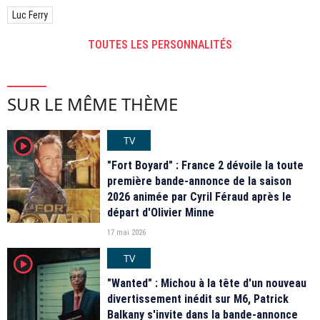
Luc Ferry
TOUTES LES PERSONNALITÉS
SUR LE MÊME THÈME
TV
player2
"Fort Boyard" : France 2 dévoile la toute
première bande-annonce de la saison
2026 animée par Cyril Féraud après le
départ d'Olivier Minne
17 mai 2026
TV
player2
"Wanted" : Michou à la tête d'un nouveau
divertissement inédit sur M6, Patrick
Balkany s'invite dans la bande-annonce