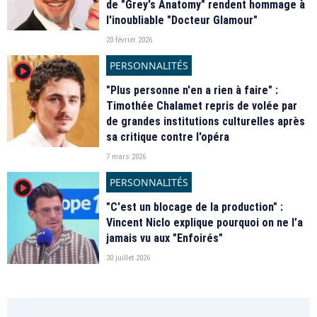
de "Grey's Anatomy" rendent hommage à
l'inoubliable "Docteur Glamour"
20 février 2026
PERSONNALITÉS
player2
"Plus personne n'en a rien à faire" :
Timothée Chalamet repris de volée par
de grandes institutions culturelles après
sa critique contre l'opéra
7 mars 2026
PERSONNALITÉS
player2
"C'est un blocage de la production" :
Vincent Niclo explique pourquoi on ne l’a
jamais vu aux "Enfoirés"
30 juillet 2026