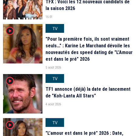
TFX : Voici les 12 nouveaux candidats de
la saison 2026
16:01
TV
player2
"Pour la première fois, ils sont vraiment
seuls…" : Karine Le Marchand dévoile les
nouveautés des speed dating de "L'Amour
est dans le pré" 2026
5 août 2026
TV
player2
TF1 annonce (déjà) la date de lancement
de "Koh-Lanta All Stars"
4 août 2026
TV
player2
"L'amour est dans le pré" 2026 : Date,