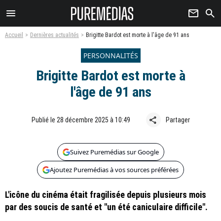
menu
newsletter
search
Accueil
Dernières actualités
Brigitte Bardot est morte à l'âge de 91 ans
PERSONNALITÉS
Brigitte Bardot est morte à
l'âge de 91 ans
share
Publié le 28 décembre 2025 à 10:49
Partager
Suivez Puremédias sur Google
Ajoutez Puremédias à vos sources préférées
L'icône du cinéma était fragilisée depuis plusieurs mois
par des soucis de santé et "un été caniculaire difficile".