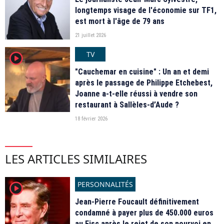
longtemps visage de l'économie sur TF1,
est mort à l'âge de 79 ans
21 juillet 2026
TV
player2
"Cauchemar en cuisine" : Un an et demi
après le passage de Philippe Etchebest,
Joanne a-t-elle réussi à vendre son
restaurant à Sallèles-d’Aude ?
18 février 2026
LES ARTICLES SIMILAIRES
PERSONNALITÉS
player2
Jean-Pierre Foucault définitivement
condamné à payer plus de 450.000 euros
au Fisc après le rejet de son pourvoi en