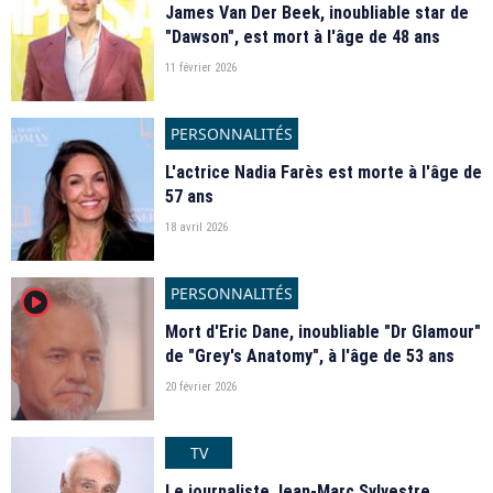
James Van Der Beek, inoubliable star de
"Dawson", est mort à l'âge de 48 ans
11 février 2026
PERSONNALITÉS
L'actrice Nadia Farès est morte à l'âge de
57 ans
18 avril 2026
PERSONNALITÉS
player2
Mort d'Eric Dane, inoubliable "Dr Glamour"
de "Grey's Anatomy", à l'âge de 53 ans
20 février 2026
TV
Le journaliste Jean-Marc Sylvestre,