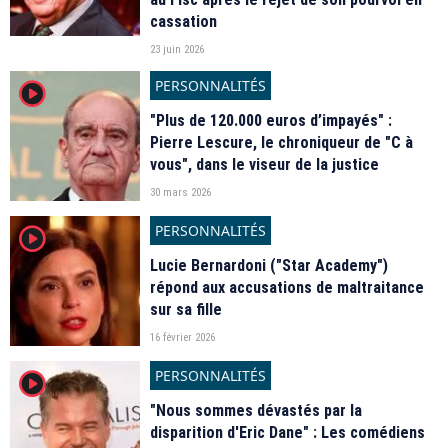
cassation
23 juin 2026
PERSONNALITÉS
player2
"Plus de 120.000 euros d’impayés" :
Pierre Lescure, le chroniqueur de "C à
vous", dans le viseur de la justice
30 mars 2026
PERSONNALITÉS
player2
Lucie Bernardoni ("Star Academy")
répond aux accusations de maltraitance
sur sa fille
16 février 2026
PERSONNALITÉS
player2
"Nous sommes dévastés par la
disparition d'Eric Dane" : Les comédiens