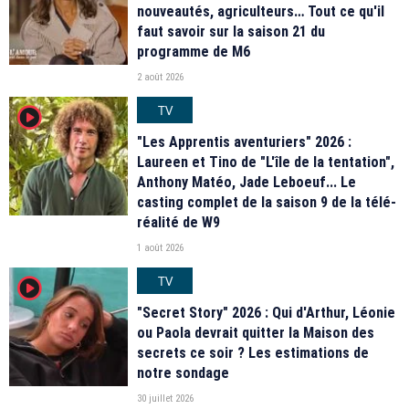
nouveautés, agriculteurs… Tout ce qu'il
faut savoir sur la saison 21 du
programme de M6
2 août 2026
TV
player2
"Les Apprentis aventuriers" 2026 :
Laureen et Tino de "L'île de la tentation",
Anthony Matéo, Jade Leboeuf... Le
casting complet de la saison 9 de la télé-
réalité de W9
1 août 2026
TV
player2
"Secret Story" 2026 : Qui d'Arthur, Léonie
ou Paola devrait quitter la Maison des
secrets ce soir ? Les estimations de
notre sondage
30 juillet 2026