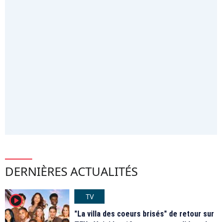
DERNIÈRES ACTUALITÉS
TV
player2
"La villa des coeurs brisés" de retour sur