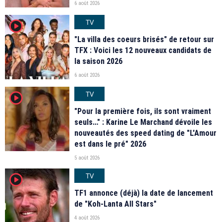
6 août 2026
TV
player2
"La villa des coeurs brisés" de retour sur
TFX : Voici les 12 nouveaux candidats de
la saison 2026
6 août 2026
TV
player2
"Pour la première fois, ils sont vraiment
seuls…" : Karine Le Marchand dévoile les
nouveautés des speed dating de "L'Amour
est dans le pré" 2026
5 août 2026
TV
player2
TF1 annonce (déjà) la date de lancement
de "Koh-Lanta All Stars"
4 août 2026