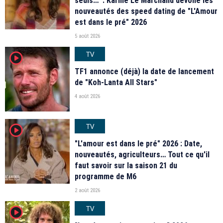
seuls…" : Karine Le Marchand dévoile les
nouveautés des speed dating de "L'Amour
est dans le pré" 2026
5 août 2026
TV
player2
TF1 annonce (déjà) la date de lancement
de "Koh-Lanta All Stars"
4 août 2026
TV
player2
"L'amour est dans le pré" 2026 : Date,
nouveautés, agriculteurs… Tout ce qu'il
faut savoir sur la saison 21 du
programme de M6
2 août 2026
TV
player2