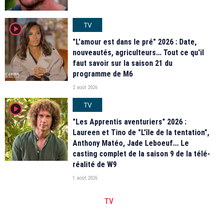
TV
player2
"L'amour est dans le pré" 2026 : Date,
nouveautés, agriculteurs… Tout ce qu'il
faut savoir sur la saison 21 du
programme de M6
2 août 2026
TV
player2
"Les Apprentis aventuriers" 2026 :
Laureen et Tino de "L'île de la tentation",
Anthony Matéo, Jade Leboeuf... Le
casting complet de la saison 9 de la télé-
réalité de W9
1 août 2026
TV