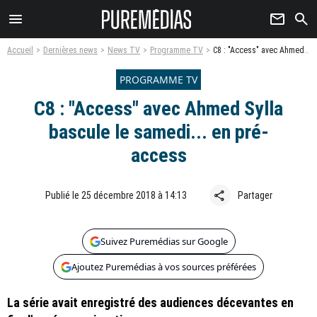
menu
newsletter
search
Accueil
Dernières news
News TV
Programme TV
C8 : "Access" avec Ahmed Sylla bascule le samedi... en pré-access
PROGRAMME TV
C8 : "Access" avec Ahmed Sylla
bascule le samedi... en pré-
access
share
Publié le 25 décembre 2018 à 14:13
Partager
Suivez Puremédias sur Google
Ajoutez Puremédias à vos sources préférées
La série avait enregistré des audiences décevantes en