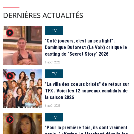
DERNIÈRES ACTUALITÉS
TV
player2
"Coté joueurs, c’est un peu light" :
Dominique Duforest (La Voix) critique le
casting de "Secret Story" 2026
6 août 2026
TV
player2
"La villa des coeurs brisés" de retour sur
TFX : Voici les 12 nouveaux candidats de
la saison 2026
6 août 2026
TV
player2
"Pour la première fois, ils sont vraiment