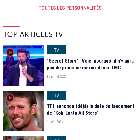
TOUTES LES PERSONNALITÉS
TOP ARTICLES TV
TV
player2
"Secret Story" : Voici pourquoi il n'y aura
pas de prime ce mercredi sur TMC
15 juillet 2026
TV
player2
TF1 annonce (déjà) la date de lancement
de "Koh-Lanta All Stars"
4 août 2026