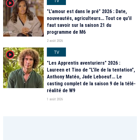
TV
player2
"L'amour est dans le pré" 2026 : Date,
nouveautés, agriculteurs… Tout ce qu'il
faut savoir sur la saison 21 du
programme de M6
2 août 2026
TV
player2
"Les Apprentis aventuriers" 2026 :
Laureen et Tino de "L'île de la tentation",
Anthony Matéo, Jade Leboeuf... Le
casting complet de la saison 9 de la télé-
réalité de W9
1 août 2026