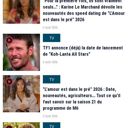
"Pour la première fois, ils sont vraiment
seuls…" : Karine Le Marchand dévoile les
nouveautés des speed dating de "L'Amour
est dans le pré" 2026
5 août 2026
TV
player2
TF1 annonce (déjà) la date de lancement
de "Koh-Lanta All Stars"
4 août 2026
TV
player2
"L'amour est dans le pré" 2026 : Date,
nouveautés, agriculteurs… Tout ce qu'il
faut savoir sur la saison 21 du
programme de M6
2 août 2026
TV