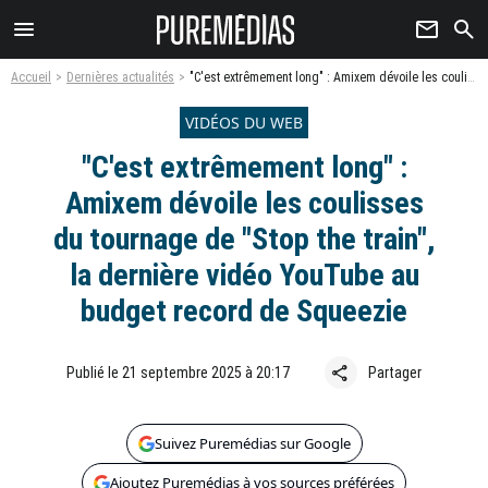
menu
newsletter
search
Accueil
Dernières actualités
"C'est extrêmement long" : Amixem dévoile les coulisses du tournage de "Stop the train", la dernière vidéo YouTube au budget record de Squeezie
VIDÉOS DU WEB
"C'est extrêmement long" :
Amixem dévoile les coulisses
du tournage de "Stop the train",
la dernière vidéo YouTube au
budget record de Squeezie
share
Publié le 21 septembre 2025 à 20:17
Partager
Suivez Puremédias sur Google
Ajoutez Puremédias à vos sources préférées