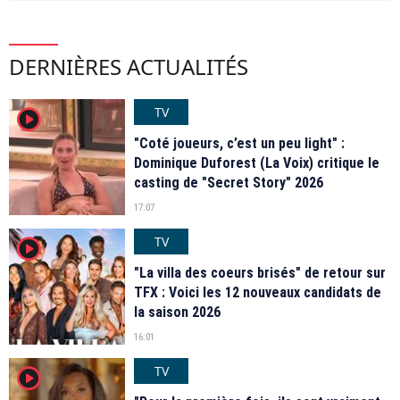
DERNIÈRES ACTUALITÉS
TV
player2
"Coté joueurs, c’est un peu light" :
Dominique Duforest (La Voix) critique le
casting de "Secret Story" 2026
17:07
TV
player2
"La villa des coeurs brisés" de retour sur
TFX : Voici les 12 nouveaux candidats de
la saison 2026
16:01
TV
player2