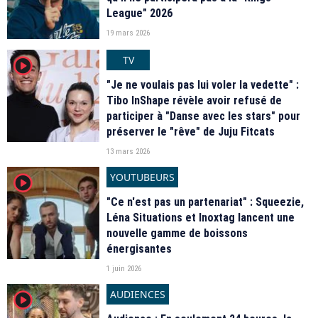
League" 2026
19 mars 2026
TV
player2
"Je ne voulais pas lui voler la vedette" :
Tibo InShape révèle avoir refusé de
participer à "Danse avec les stars" pour
préserver le "rêve" de Juju Fitcats
13 mars 2026
YOUTUBEURS
player2
"Ce n'est pas un partenariat" : Squeezie,
Léna Situations et Inoxtag lancent une
nouvelle gamme de boissons
énergisantes
1 juin 2026
AUDIENCES
player2