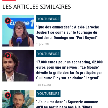
LES ARTICLES SIMILAIRES
YOUTUBEURS
player2
"Que des emmerdes" : Alexia-Laroche
Joubert se confie sur le tournage du
Youtubeur Domingo sur "Fort Boyard"
21 juin 2026
YOUTUBEURS
player2
17.000 euros pour un sponsoring, 62.000
euros pour une interview : "Le Monde"
dévoile la grille des tarifs pratiqués par
Guillaume Pley sur sa chaîne "Legend"
12 juillet 2026
YOUTUBEURS
player2
"J'ai eu ma dose" : Squeezie annonce
qu'il ne participera pas à la "Kings