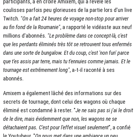
participants, à en croire Amixem, qui a révélé les
coulisses parfois peu glorieuses de la partie lors d'un live
Twitch.
"On a fait 24 heures de voyage non-stop pour arriver
au fin fond de la Roumanie"
, a rapporté le vidéaste aux neuf
millions d'abonnés.
"Le problème dans ce concept-là, c'est
que les perdants éliminés très tôt se retrouvent tous enfermés
dans une sorte de bungalow. Et du coup, c'est 'non fun' parce
que t'es assis par terre, mais tu t'ennuies comme jamais. Et le
tournage est extrêmement long"
, a-t-il raconté à ses
abonnés.
Amixem a également lâché des informations sur des
secrets de tournage, dont celui des wagons où chaque
éliminé est condamné à rester. "
Je ne sais pas si j'ai le droit
de le dire, mais évidemment que non, les wagons ne se
détachaient pas. C'est pour l'effet visuel seulement
", a confié
le Youtubeur. "
On nous met dans une ambiance un peu