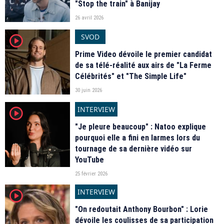
"Stop the train" à Banijay
26 avril 2026
SVOD
player2
Prime Video dévoile le premier candidat
de sa télé-réalité aux airs de "La Ferme
Célébrités" et "The Simple Life"
30 juin 2026
INTERVIEW
player2
"Je pleure beaucoup" : Natoo explique
pourquoi elle a fini en larmes lors du
tournage de sa dernière vidéo sur
YouTube
25 février 2026
INTERVIEW
player2
"On redoutait Anthony Bourbon" : Lorie
dévoile les coulisses de sa participation