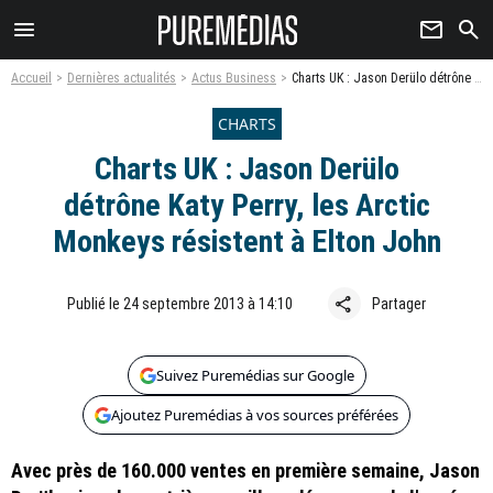
menu
newsletter
search
Accueil
Dernières actualités
Actus Business
Charts UK : Jason Derülo détrône Katy Perry, les Arctic Monkeys résistent à Elton John
CHARTS
Charts UK : Jason Derülo
détrône Katy Perry, les Arctic
Monkeys résistent à Elton John
share
Publié le 24 septembre 2013 à 14:10
Partager
Suivez Puremédias sur Google
Ajoutez Puremédias à vos sources préférées
Avec près de 160.000 ventes en première semaine, Jason