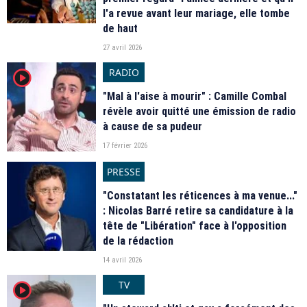
l'a revue avant leur mariage, elle tombe
de haut
27 avril 2026
RADIO
player2
"Mal à l'aise à mourir" : Camille Combal
révèle avoir quitté une émission de radio
à cause de sa pudeur
17 février 2026
PRESSE
"Constatant les réticences à ma venue..."
: Nicolas Barré retire sa candidature à la
tête de "Libération" face à l'opposition
de la rédaction
14 avril 2026
TV
player2