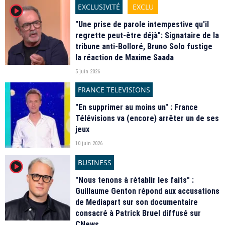
EXCLUSIVITÉ
EXCLU
player2
"Une prise de parole intempestive qu'il
regrette peut-être déjà": Signataire de la
tribune anti-Bolloré, Bruno Solo fustige
la réaction de Maxime Saada
5 juin 2026
FRANCE TELEVISIONS
"En supprimer au moins un" : France
Télévisions va (encore) arrêter un de ses
jeux
10 juin 2026
BUSINESS
player2
"Nous tenons à rétablir les faits" :
Guillaume Genton répond aux accusations
de Mediapart sur son documentaire
consacré à Patrick Bruel diffusé sur
CNews