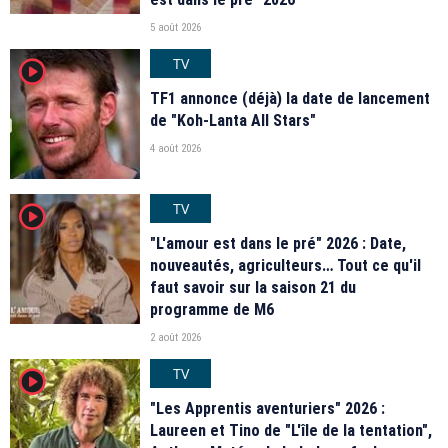
5 août 2026
TV
player2
TF1 annonce (déjà) la date de lancement
de "Koh-Lanta All Stars"
4 août 2026
TV
player2
"L'amour est dans le pré" 2026 : Date,
nouveautés, agriculteurs… Tout ce qu'il
faut savoir sur la saison 21 du
programme de M6
2 août 2026
TV
player2
"Les Apprentis aventuriers" 2026 :
Laureen et Tino de "L'île de la tentation",