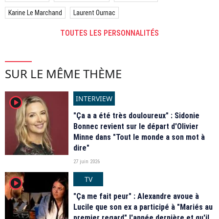
Karine Le Marchand
Laurent Ournac
TOUTES LES PERSONNALITÉS
SUR LE MÊME THÈME
INTERVIEW
player2
"Ça a a été très douloureux" : Sidonie
Bonnec revient sur le départ d'Olivier
Minne dans "Tout le monde a son mot à
dire"
27 juin 2026
TV
player2
"Ça me fait peur" : Alexandre avoue à
Lucile que son ex a participé à "Mariés au
premier regard" l'année dernière et qu'il