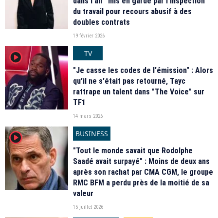
dans l’air" mis en garde par l’inspection
du travail pour recours abusif à des
doubles contrats
19 février 2026
TV
player2
"Je casse les codes de l'émission" : Alors
qu'il ne s'était pas retourné, Tayc
rattrape un talent dans "The Voice" sur
TF1
14 mars 2026
BUSINESS
player2
"Tout le monde savait que Rodolphe
Saadé avait surpayé" : Moins de deux ans
après son rachat par CMA CGM, le groupe
RMC BFM a perdu près de la moitié de sa
valeur
15 juillet 2026