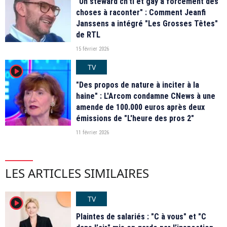
"Un steward ch'ti et gay a forcément des
choses à raconter" : Comment Jeanfi
Janssens a intégré "Les Grosses Têtes"
de RTL
15 février 2026
TV
player2
"Des propos de nature à inciter à la
haine" : L'Arcom condamne CNews à une
amende de 100.000 euros après deux
émissions de "L'heure des pros 2"
11 février 2026
LES ARTICLES SIMILAIRES
TV
player2
Plaintes de salariés : "C à vous" et "C