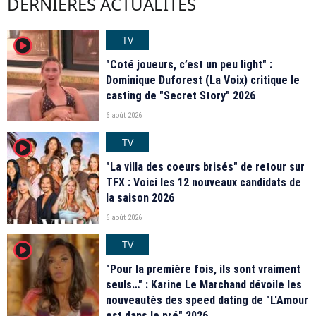
DERNIÈRES ACTUALITÉS
TV
player2
"Coté joueurs, c’est un peu light" :
Dominique Duforest (La Voix) critique le
casting de "Secret Story" 2026
6 août 2026
TV
player2
"La villa des coeurs brisés" de retour sur
TFX : Voici les 12 nouveaux candidats de
la saison 2026
6 août 2026
TV
player2
"Pour la première fois, ils sont vraiment
seuls…" : Karine Le Marchand dévoile les
nouveautés des speed dating de "L'Amour
est dans le pré" 2026