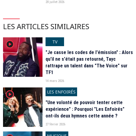
28 juillet 2026
LES ARTICLES SIMILAIRES
TV
player2
"Je casse les codes de l'émission" : Alors
qu'il ne s'était pas retourné, Tayc
rattrape un talent dans "The Voice" sur
TF1
14 mars 2026
LES ENFOIRÉS
player2
"Une volonté de pouvoir tenter cette
expérience" : Pourquoi "Les Enfoirés"
ont-ils deux hymnes cette année ?
27 février 2026
MUSIQUE