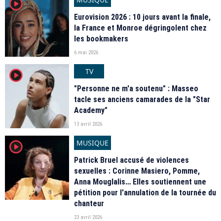
player2
Eurovision 2026 : 10 jours avant la finale,
la France et Monroe dégringolent chez
les bookmakers
6 mai 2026
TV
player2
"Personne ne m'a soutenu" : Masseo
tacle ses anciens camarades de la "Star
Academy"
13 avril 2026
MUSIQUE
player2
Patrick Bruel accusé de violences
sexuelles : Corinne Masiero, Pomme,
Anna Mouglalis… Elles soutiennent une
pétition pour l'annulation de la tournée du
chanteur
23 avril 2026