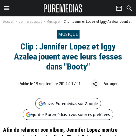
menu
newsletter
search
Accueil
Dernières actus
Musique
Clip : Jennifer Lopez et Iggy Azalea jouent avec leurs fesses dans "Booty"
MUSIQUE
Clip : Jennifer Lopez et Iggy
Azalea jouent avec leurs fesses
dans "Booty"
share
Publié le 19 septembre 2014 à 17:01
Partager
Suivez Puremédias sur Google
Ajoutez Puremédias à vos sources préférées
Afin de relancer son album, Jennifer Lopez montre