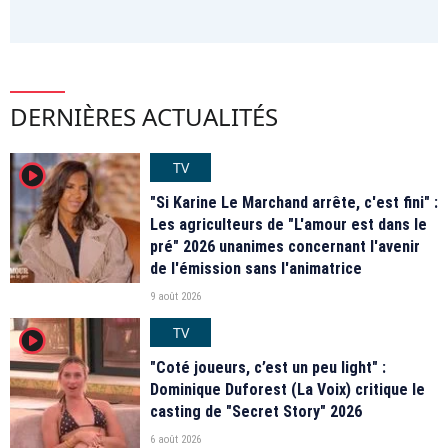
DERNIÈRES ACTUALITÉS
TV
player2
"Si Karine Le Marchand arrête, c'est fini" :
Les agriculteurs de "L'amour est dans le
pré" 2026 unanimes concernant l'avenir
de l'émission sans l'animatrice
9 août 2026
TV
player2
"Coté joueurs, c’est un peu light" :
Dominique Duforest (La Voix) critique le
casting de "Secret Story" 2026
6 août 2026