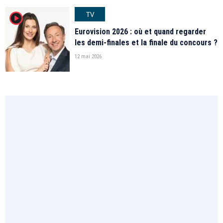
TV
player2
Eurovision 2026 : où et quand regarder
les demi-finales et la finale du concours ?
12 mai 2026