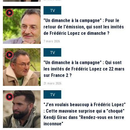
TV
player2
"Un dimanche à la campagne" : Pour le
retour de l'émission, qui sont les invités
de Frédéric Lopez ce dimanche ?
7 mars 2026
TV
player2
"Un dimanche à la campagne" : Qui sont
les invités de Frédéric Lopez ce 22 mars
sur France 2 ?
21 mars 2026
TV
player2
"J'en voulais beaucoup à Frédéric Lopez"
: Cette mauvaise surprise qui a "choqué"
Kendji Girac dans "Rendez-vous en terre
inconnue"