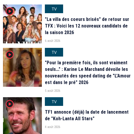
TV
player2
"La villa des coeurs brisés" de retour sur
TFX : Voici les 12 nouveaux candidats de
la saison 2026
6 août 2026
TV
player2
"Pour la première fois, ils sont vraiment
seuls…" : Karine Le Marchand dévoile les
nouveautés des speed dating de "L'Amour
est dans le pré" 2026
5 août 2026
TV
player2
TF1 annonce (déjà) la date de lancement
de "Koh-Lanta All Stars"
4 août 2026