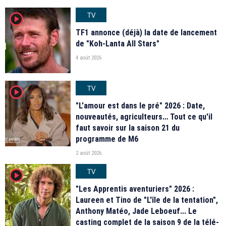
TV
player2
TF1 annonce (déjà) la date de lancement
de "Koh-Lanta All Stars"
4 août 2026
TV
player2
"L'amour est dans le pré" 2026 : Date,
nouveautés, agriculteurs… Tout ce qu'il
faut savoir sur la saison 21 du
programme de M6
2 août 2026
TV
player2
"Les Apprentis aventuriers" 2026 :
Laureen et Tino de "L'île de la tentation",
Anthony Matéo, Jade Leboeuf... Le
casting complet de la saison 9 de la télé-