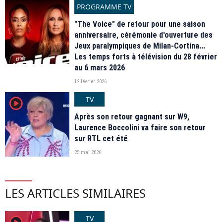
PROGRAMME TV
"The Voice" de retour pour une saison
anniversaire, cérémonie d'ouverture des
Jeux paralympiques de Milan-Cortina...
Les temps forts à télévision du 28 février
au 6 mars 2026
12 février 2026
TV
player2
Après son retour gagnant sur W9,
Laurence Boccolini va faire son retour
sur RTL cet été
25 mai 2026
LES ARTICLES SIMILAIRES
TV
player2