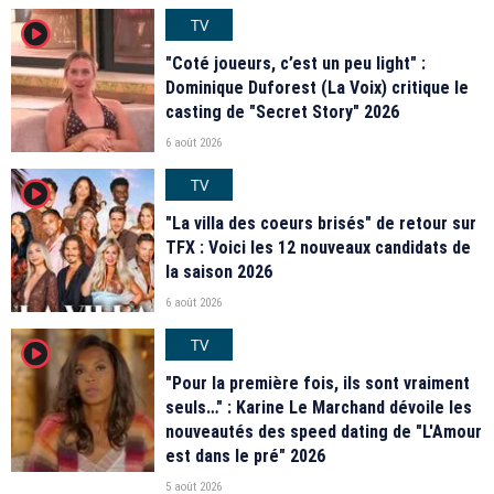
TV
player2
"Coté joueurs, c’est un peu light" :
Dominique Duforest (La Voix) critique le
casting de "Secret Story" 2026
6 août 2026
TV
player2
"La villa des coeurs brisés" de retour sur
TFX : Voici les 12 nouveaux candidats de
la saison 2026
6 août 2026
TV
player2
"Pour la première fois, ils sont vraiment
seuls…" : Karine Le Marchand dévoile les
nouveautés des speed dating de "L'Amour
est dans le pré" 2026
5 août 2026