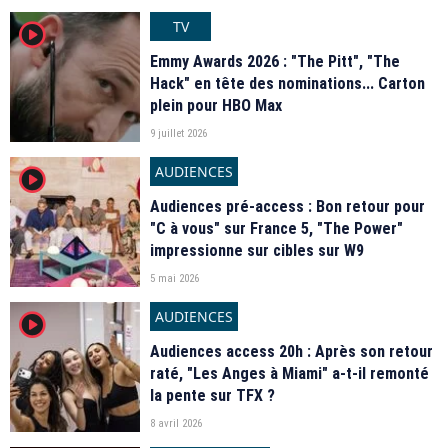
TV
player2
Emmy Awards 2026 : "The Pitt", "The
Hack" en tête des nominations... Carton
plein pour HBO Max
9 juillet 2026
AUDIENCES
player2
Audiences pré-access : Bon retour pour
"C à vous" sur France 5, "The Power"
impressionne sur cibles sur W9
5 mai 2026
AUDIENCES
player2
Audiences access 20h : Après son retour
raté, "Les Anges à Miami" a-t-il remonté
la pente sur TFX ?
8 avril 2026