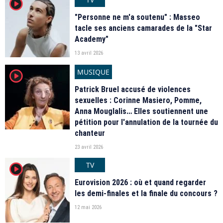
player2
"Personne ne m'a soutenu" : Masseo
tacle ses anciens camarades de la "Star
Academy"
13 avril 2026
MUSIQUE
player2
Patrick Bruel accusé de violences
sexuelles : Corinne Masiero, Pomme,
Anna Mouglalis… Elles soutiennent une
pétition pour l'annulation de la tournée du
chanteur
23 avril 2026
TV
player2
Eurovision 2026 : où et quand regarder
les demi-finales et la finale du concours ?
12 mai 2026