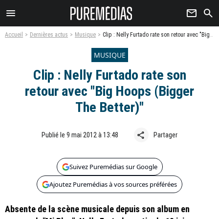
menu
newsletter
search
Accueil
Dernières actus
Musique
Clip : Nelly Furtado rate son retour avec "Big Hoops (Bigger The Better)"
MUSIQUE
Clip : Nelly Furtado rate son
retour avec "Big Hoops (Bigger
The Better)"
share
Publié le 9 mai 2012 à 13:48
Partager
Suivez Puremédias sur Google
Ajoutez Puremédias à vos sources préférées
Absente de la scène musicale depuis son album en