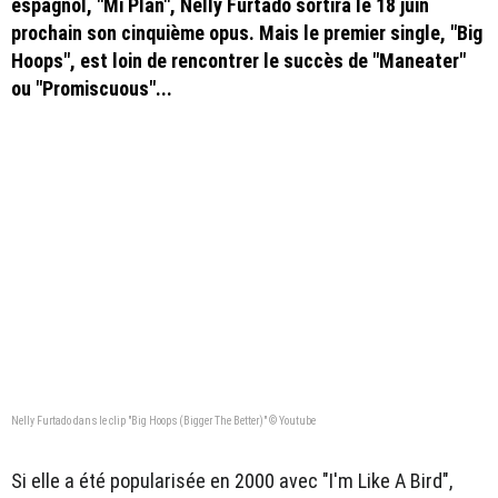
espagnol, "Mi Plan", Nelly Furtado sortira le 18 juin
prochain son cinquième opus. Mais le premier single, "Big
Hoops", est loin de rencontrer le succès de "Maneater"
ou "Promiscuous"...
Nelly Furtado dans le clip "Big Hoops (Bigger The Better)" © Youtube
Si elle a été popularisée en 2000 avec "I'm Like A Bird",