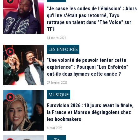
"Je casse les codes de l'émission" : Alors
qu'il ne s'était pas retourné, Tayc
rattrape un talent dans "The Voice" sur
TF1
14 mars 2026
LES ENFOIRÉS
player2
"Une volonté de pouvoir tenter cette
expérience" : Pourquoi "Les Enfoirés"
ont-ils deux hymnes cette année ?
27 février 2026
MUSIQUE
player2
Eurovision 2026 : 10 jours avant la finale,
la France et Monroe dégringolent chez
les bookmakers
6 mai 2026
TV