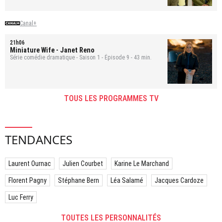
Canal+
21h06
Miniature Wife
- Janet Reno
Série comédie dramatique - Saison 1 - Épisode 9 - 43 min.
TOUS LES PROGRAMMES TV
TENDANCES
Laurent Ournac
Julien Courbet
Karine Le Marchand
Florent Pagny
Stéphane Bern
Léa Salamé
Jacques Cardoze
Luc Ferry
TOUTES LES PERSONNALITÉS