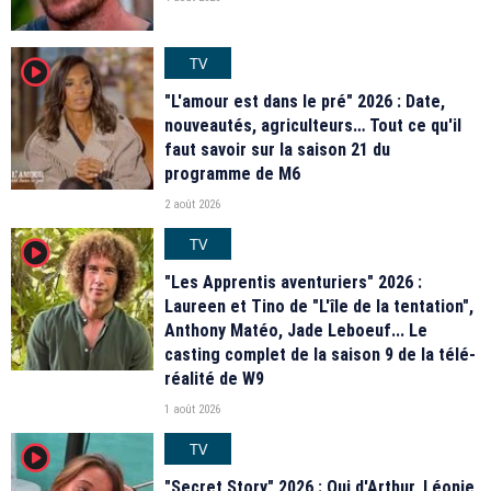
TV
player2
"L'amour est dans le pré" 2026 : Date,
nouveautés, agriculteurs… Tout ce qu'il
faut savoir sur la saison 21 du
programme de M6
2 août 2026
TV
player2
"Les Apprentis aventuriers" 2026 :
Laureen et Tino de "L'île de la tentation",
Anthony Matéo, Jade Leboeuf... Le
casting complet de la saison 9 de la télé-
réalité de W9
1 août 2026
TV
player2
"Secret Story" 2026 : Qui d'Arthur, Léonie