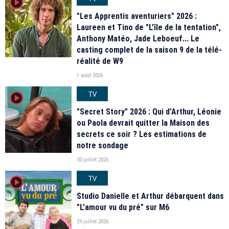
player2
"Les Apprentis aventuriers" 2026 :
Laureen et Tino de "L'île de la tentation",
Anthony Matéo, Jade Leboeuf... Le
casting complet de la saison 9 de la télé-
réalité de W9
1 août 2026
TV
player2
"Secret Story" 2026 : Qui d'Arthur, Léonie
ou Paola devrait quitter la Maison des
secrets ce soir ? Les estimations de
notre sondage
30 juillet 2026
TV
player2
Studio Danielle et Arthur débarquent dans
"L’amour vu du pré" sur M6
29 juillet 2026