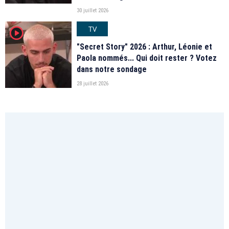
30 juillet 2026
TV
player2
"Secret Story" 2026 : Arthur, Léonie et
Paola nommés... Qui doit rester ? Votez
dans notre sondage
28 juillet 2026