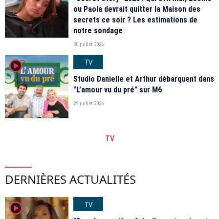
ou Paola devrait quitter la Maison des
secrets ce soir ? Les estimations de
notre sondage
30 juillet 2026
TV
player2
Studio Danielle et Arthur débarquent dans
"L’amour vu du pré" sur M6
29 juillet 2026
TV
DERNIÈRES ACTUALITÉS
TV
player2