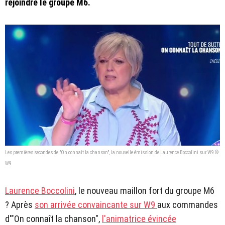
rejoindre le groupe M6.
Les premières secondes de "On connaît la chanson", la nouvelle émission de Laurence Boccolini sur W9 ©
W9
Laurence Boccolini
, le nouveau maillon fort du groupe M6
? Après
son arrivée convaincante sur W9
aux commandes
d'"On connaît la chanson",
l'animatrice évincée