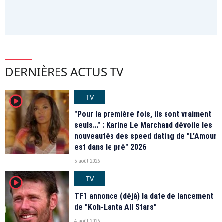
DERNIÈRES ACTUS TV
TV
player2
"Pour la première fois, ils sont vraiment
seuls…" : Karine Le Marchand dévoile les
nouveautés des speed dating de "L'Amour
est dans le pré" 2026
5 août 2026
TV
player2
TF1 annonce (déjà) la date de lancement
de "Koh-Lanta All Stars"
4 août 2026