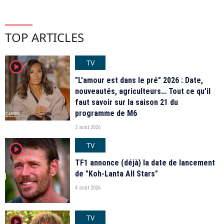
TOP ARTICLES
TV
player2
"L'amour est dans le pré" 2026 : Date,
nouveautés, agriculteurs… Tout ce qu'il
faut savoir sur la saison 21 du
programme de M6
2 août 2026
TV
player2
TF1 annonce (déjà) la date de lancement
de "Koh-Lanta All Stars"
4 août 2026
TV
player2