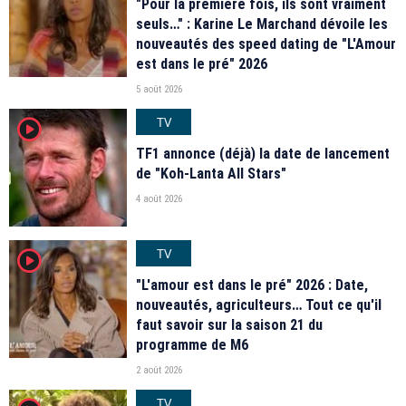
"Pour la première fois, ils sont vraiment
seuls…" : Karine Le Marchand dévoile les
nouveautés des speed dating de "L'Amour
est dans le pré" 2026
5 août 2026
TV
player2
TF1 annonce (déjà) la date de lancement
de "Koh-Lanta All Stars"
4 août 2026
TV
player2
"L'amour est dans le pré" 2026 : Date,
nouveautés, agriculteurs… Tout ce qu'il
faut savoir sur la saison 21 du
programme de M6
2 août 2026
TV