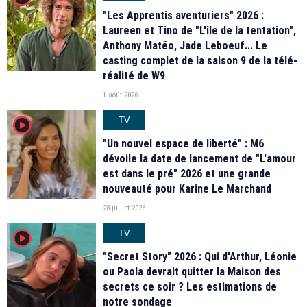
"Les Apprentis aventuriers" 2026 :
Laureen et Tino de "L'île de la tentation",
Anthony Matéo, Jade Leboeuf... Le
casting complet de la saison 9 de la télé-
réalité de W9
1 août 2026
TV
player2
"Un nouvel espace de liberté" : M6
dévoile la date de lancement de "L'amour
est dans le pré" 2026 et une grande
nouveauté pour Karine Le Marchand
28 juillet 2026
TV
player2
"Secret Story" 2026 : Qui d'Arthur, Léonie
ou Paola devrait quitter la Maison des
secrets ce soir ? Les estimations de
notre sondage