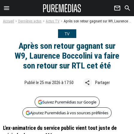
menu
newsletter
search
Accueil
Dernières actus
Actus TV
Après son retour gagnant sur W9, Laurence Boccolini va faire son retour sur RTL cet été
TV
Après son retour gagnant sur
W9, Laurence Boccolini va faire
son retour sur RTL cet été
share
Publié le 25 mai 2026 à 17:50
Partager
Suivez Puremédias sur Google
Ajoutez Puremédias à vos sources préférées
L'ex-animatrice du service public vient tout juste de