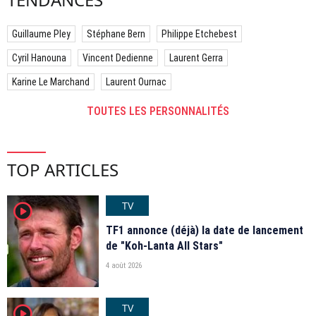
Guillaume Pley
Stéphane Bern
Philippe Etchebest
Cyril Hanouna
Vincent Dedienne
Laurent Gerra
Karine Le Marchand
Laurent Ournac
TOUTES LES PERSONNALITÉS
TOP ARTICLES
TV
player2
TF1 annonce (déjà) la date de lancement
de "Koh-Lanta All Stars"
4 août 2026
TV
player2