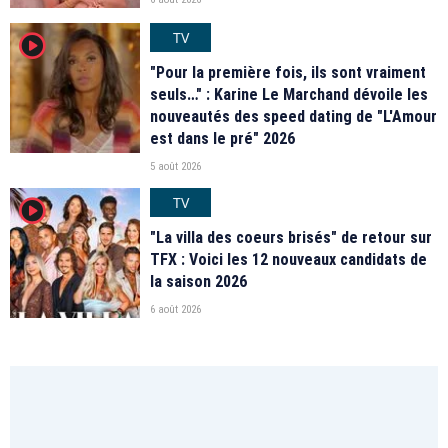
TV
player2
"Pour la première fois, ils sont vraiment
seuls…" : Karine Le Marchand dévoile les
nouveautés des speed dating de "L'Amour
est dans le pré" 2026
5 août 2026
TV
player2
"La villa des coeurs brisés" de retour sur
TFX : Voici les 12 nouveaux candidats de
la saison 2026
6 août 2026