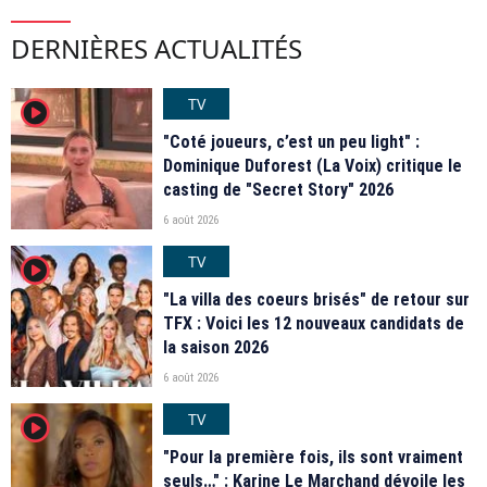
DERNIÈRES ACTUALITÉS
TV
player2
"Coté joueurs, c’est un peu light" :
Dominique Duforest (La Voix) critique le
casting de "Secret Story" 2026
6 août 2026
TV
player2
"La villa des coeurs brisés" de retour sur
TFX : Voici les 12 nouveaux candidats de
la saison 2026
6 août 2026
TV
player2
"Pour la première fois, ils sont vraiment
seuls…" : Karine Le Marchand dévoile les