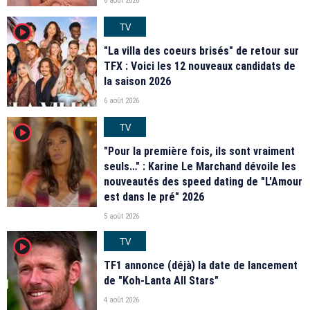
6 août 2026
TV
player2
"La villa des coeurs brisés" de retour sur
TFX : Voici les 12 nouveaux candidats de
la saison 2026
6 août 2026
TV
player2
"Pour la première fois, ils sont vraiment
seuls…" : Karine Le Marchand dévoile les
nouveautés des speed dating de "L'Amour
est dans le pré" 2026
5 août 2026
TV
player2
TF1 annonce (déjà) la date de lancement
de "Koh-Lanta All Stars"
4 août 2026