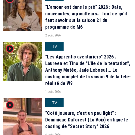
"L'amour est dans le pré" 2026 : Date,
nouveautés, agriculteurs… Tout ce qu'il
faut savoir sur la saison 21 du
programme de M6
2 août 2026
TV
player2
"Les Apprentis aventuriers" 2026 :
Laureen et Tino de "L'île de la tentation",
Anthony Matéo, Jade Leboeuf... Le
casting complet de la saison 9 de la télé-
réalité de W9
1 août 2026
TV
player2
"Coté joueurs, c’est un peu light" :
Dominique Duforest (La Voix) critique le
casting de "Secret Story" 2026
6 août 2026