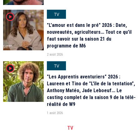
TV
player2
"L'amour est dans le pré" 2026 : Date,
nouveautés, agriculteurs… Tout ce qu'il
faut savoir sur la saison 21 du
programme de M6
2 août 2026
TV
player2
"Les Apprentis aventuriers" 2026 :
Laureen et Tino de "L'île de la tentation",
Anthony Matéo, Jade Leboeuf... Le
casting complet de la saison 9 de la télé-
réalité de W9
1 août 2026
TV