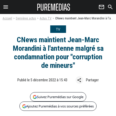
menu
newsletter
search
Accueil
Dernières actus
Actus TV
CNews maintient Jean-Marc Morandini à l'antenne malgré sa condamnation pour "corruption de mineurs"
TV
CNews maintient Jean-Marc
Morandini à l'antenne malgré sa
condamnation pour "corruption
de mineurs"
share
Publié le 5 décembre 2022 à 15:43
Partager
Suivez Puremédias sur Google
Ajoutez Puremédias à vos sources préférées