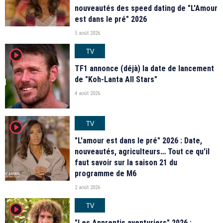
nouveautés des speed dating de "L'Amour
est dans le pré" 2026
5 août 2026
TV
player2
TF1 annonce (déjà) la date de lancement
de "Koh-Lanta All Stars"
4 août 2026
TV
player2
"L'amour est dans le pré" 2026 : Date,
nouveautés, agriculteurs… Tout ce qu'il
faut savoir sur la saison 21 du
programme de M6
2 août 2026
TV
player2
"Les Apprentis aventuriers" 2026 :