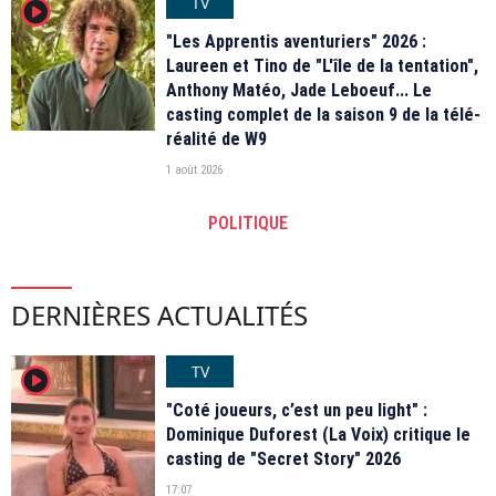
TV
player2
"Les Apprentis aventuriers" 2026 :
Laureen et Tino de "L'île de la tentation",
Anthony Matéo, Jade Leboeuf... Le
casting complet de la saison 9 de la télé-
réalité de W9
1 août 2026
POLITIQUE
DERNIÈRES ACTUALITÉS
TV
player2
"Coté joueurs, c’est un peu light" :
Dominique Duforest (La Voix) critique le
casting de "Secret Story" 2026
17:07