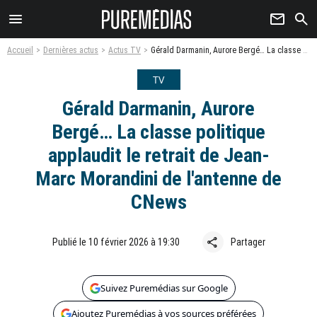
menu
newsletter
search
Accueil
Dernières actus
Actus TV
Gérald Darmanin, Aurore Bergé… La classe politique applaudit le retrait de Jean-Marc Morandini de l'antenne de CNews
TV
Gérald Darmanin, Aurore
Bergé… La classe politique
applaudit le retrait de Jean-
Marc Morandini de l'antenne de
CNews
share
Publié le 10 février 2026 à 19:30
Partager
Suivez Puremédias sur Google
Ajoutez Puremédias à vos sources préférées