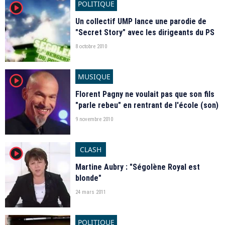
POLITIQUE
player2
Un collectif UMP lance une parodie de
"Secret Story" avec les dirigeants du PS
8 octobre 2010
MUSIQUE
player2
Florent Pagny ne voulait pas que son fils
"parle rebeu" en rentrant de l'école (son)
9 novembre 2010
CLASH
player2
Martine Aubry : "Ségolène Royal est
blonde"
24 mars 2011
POLITIQUE