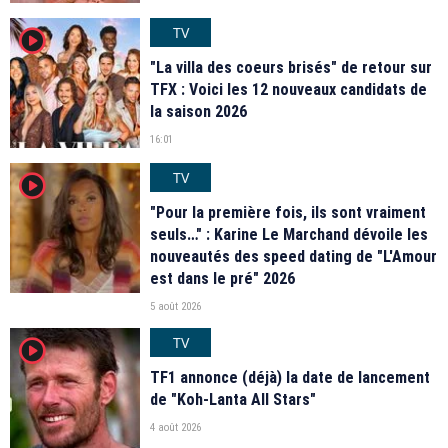
TV
player2
"La villa des coeurs brisés" de retour sur
TFX : Voici les 12 nouveaux candidats de
la saison 2026
16:01
TV
player2
"Pour la première fois, ils sont vraiment
seuls…" : Karine Le Marchand dévoile les
nouveautés des speed dating de "L'Amour
est dans le pré" 2026
5 août 2026
TV
player2
TF1 annonce (déjà) la date de lancement
de "Koh-Lanta All Stars"
4 août 2026