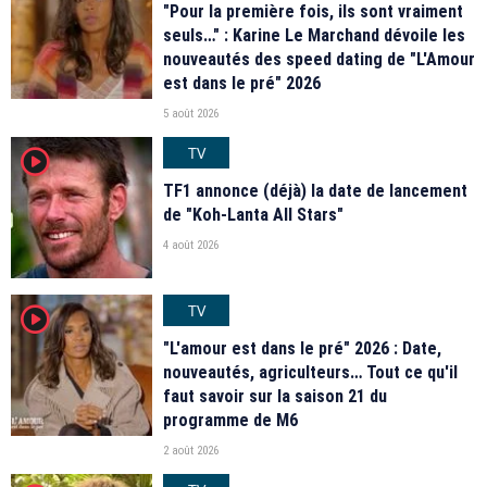
"Pour la première fois, ils sont vraiment
seuls…" : Karine Le Marchand dévoile les
nouveautés des speed dating de "L'Amour
est dans le pré" 2026
5 août 2026
TV
player2
TF1 annonce (déjà) la date de lancement
de "Koh-Lanta All Stars"
4 août 2026
TV
player2
"L'amour est dans le pré" 2026 : Date,
nouveautés, agriculteurs… Tout ce qu'il
faut savoir sur la saison 21 du
programme de M6
2 août 2026