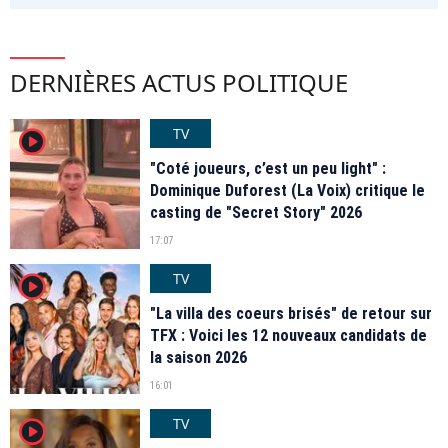
DERNIÈRES ACTUS POLITIQUE
TV
player2
"Coté joueurs, c’est un peu light" :
Dominique Duforest (La Voix) critique le
casting de "Secret Story" 2026
17:07
TV
player2
"La villa des coeurs brisés" de retour sur
TFX : Voici les 12 nouveaux candidats de
la saison 2026
16:01
TV
player2