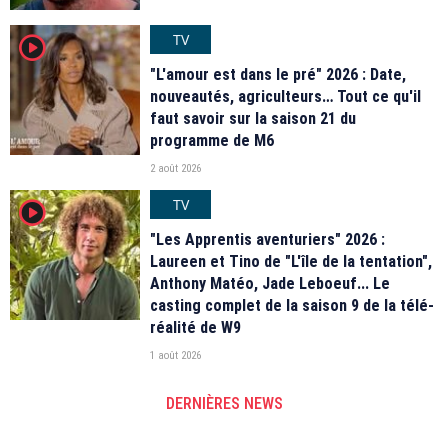
TV
player2
"L'amour est dans le pré" 2026 : Date,
nouveautés, agriculteurs… Tout ce qu'il
faut savoir sur la saison 21 du
programme de M6
2 août 2026
TV
player2
"Les Apprentis aventuriers" 2026 :
Laureen et Tino de "L'île de la tentation",
Anthony Matéo, Jade Leboeuf... Le
casting complet de la saison 9 de la télé-
réalité de W9
1 août 2026
DERNIÈRES NEWS