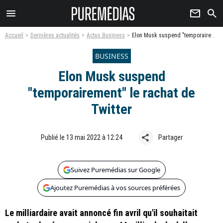
menu
newsletter
search
Accueil
Dernières actualités
Actus Business
Elon Musk suspend "temporairement" le rachat de Twitter
BUSINESS
Elon Musk suspend
"temporairement" le rachat de
Twitter
share
Publié le 13 mai 2022 à 12:24
Partager
Suivez Puremédias sur Google
Ajoutez Puremédias à vos sources préférées
Le milliardaire avait annoncé fin avril qu'il souhaitait