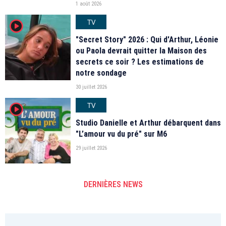
1 août 2026
TV
player2
"Secret Story" 2026 : Qui d'Arthur, Léonie
ou Paola devrait quitter la Maison des
secrets ce soir ? Les estimations de
notre sondage
30 juillet 2026
TV
player2
Studio Danielle et Arthur débarquent dans
"L’amour vu du pré" sur M6
29 juillet 2026
DERNIÈRES NEWS