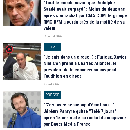
"Tout le monde savait que Rodolphe
Saadé avait surpayé" : Moins de deux ans
après son rachat par CMA CGM, le groupe
RMC BFM a perdu près de la moitié de sa
valeur
15 juillet 2026
TV
player2
"Je suis dans un cirque…" : Furieux, Xavier
Niel s’en prend à Charles Alloncle, le
président de la commission suspend
l'audition en direct
2 avril 2026
PRESSE
"C’est avec beaucoup d’émotions…" :
Jérémy Parayre quitte "Télé 7 jours"
après 15 ans suite au rachat du magazine
par Bauer Media France