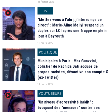
28 février 2026
TV
player2
"Mettez-vous à l'abri, j'interromps ce
direct" : Marie-Aline Meliyi suspend un
duplex sur LCI après une frappe en plein
jour à Beyrouth
13 mars 2026
POLITIQUE
Municipales à Paris : Max Guazzini,
colistier de Rachida Dati accusé de
propos racistes, désactive son compte X
(ex-Twitter)
12 mars 2026
YOUTUBEURS
player2
"Un niveau d'agressivité inédit" :
évoquant des "menaces" contre ses