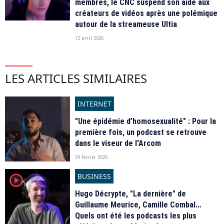
membres, le CNC suspend son aide aux
créateurs de vidéos après une polémique
autour de la streameuse Ultia
12 avril 2026
LES ARTICLES SIMILAIRES
INTERNET
"Une épidémie d’homosexualité" : Pour la
première fois, un podcast se retrouve
dans le viseur de l'Arcom
24 février 2026
BUSINESS
player2
Hugo Décrypte, "La dernière" de
Guillaume Meurice, Camille Combal…
Quels ont été les podcasts les plus