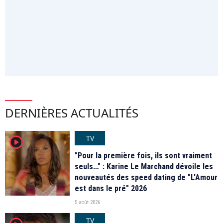
DERNIÈRES ACTUALITÉS
TV
player2
"Pour la première fois, ils sont vraiment
seuls…" : Karine Le Marchand dévoile les
nouveautés des speed dating de "L'Amour
est dans le pré" 2026
5 août 2026
TV