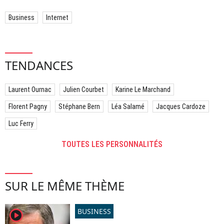
Business
Internet
TENDANCES
Laurent Ournac
Julien Courbet
Karine Le Marchand
Florent Pagny
Stéphane Bern
Léa Salamé
Jacques Cardoze
Luc Ferry
TOUTES LES PERSONNALITÉS
SUR LE MÊME THÈME
BUSINESS
player2