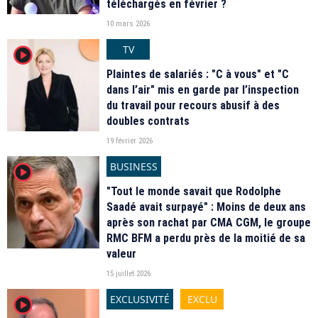
téléchargés en février ?
10 mars 2026
TV
player2
Plaintes de salariés : "C à vous" et "C
dans l’air" mis en garde par l’inspection
du travail pour recours abusif à des
doubles contrats
19 février 2026
BUSINESS
player2
"Tout le monde savait que Rodolphe
Saadé avait surpayé" : Moins de deux ans
après son rachat par CMA CGM, le groupe
RMC BFM a perdu près de la moitié de sa
valeur
15 juillet 2026
EXCLUSIVITÉ
EXCLU
player2