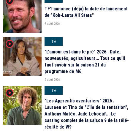
player2
TF1 annonce (déjà) la date de lancement
de "Koh-Lanta All Stars"
4 août 2026
TV
player2
"L'amour est dans le pré" 2026 : Date,
nouveautés, agriculteurs… Tout ce qu'il
faut savoir sur la saison 21 du
programme de M6
2 août 2026
TV
player2
"Les Apprentis aventuriers" 2026 :
Laureen et Tino de "L'île de la tentation",
Anthony Matéo, Jade Leboeuf... Le
casting complet de la saison 9 de la télé-
réalité de W9