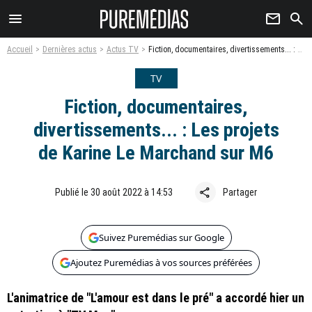
menu
newsletter
search
Accueil
Dernières actus
Actus TV
Fiction, documentaires, divertissements... : Les projets de Karine Le Marchand sur M6
TV
Fiction, documentaires,
divertissements... : Les projets
de Karine Le Marchand sur M6
share
Publié le 30 août 2022 à 14:53
Partager
Suivez Puremédias sur Google
Ajoutez Puremédias à vos sources préférées
L'animatrice de "L'amour est dans le pré" a accordé hier un