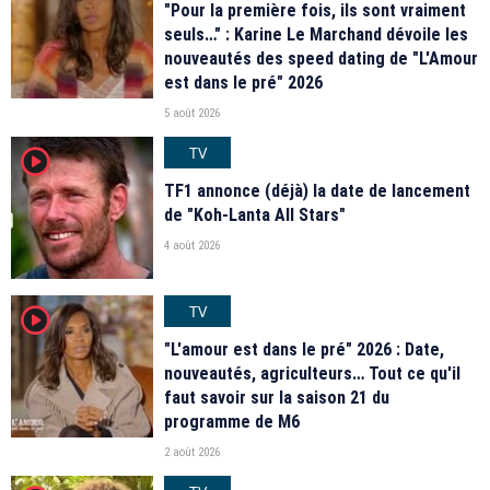
"Pour la première fois, ils sont vraiment
seuls…" : Karine Le Marchand dévoile les
nouveautés des speed dating de "L'Amour
est dans le pré" 2026
5 août 2026
TV
player2
TF1 annonce (déjà) la date de lancement
de "Koh-Lanta All Stars"
4 août 2026
TV
player2
"L'amour est dans le pré" 2026 : Date,
nouveautés, agriculteurs… Tout ce qu'il
faut savoir sur la saison 21 du
programme de M6
2 août 2026