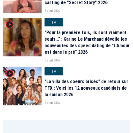
casting de "Secret Story" 2026
6 août 2026
TV
player2
"Pour la première fois, ils sont vraiment
seuls…" : Karine Le Marchand dévoile les
nouveautés des speed dating de "L'Amour
est dans le pré" 2026
5 août 2026
TV
player2
"La villa des coeurs brisés" de retour sur
TFX : Voici les 12 nouveaux candidats de
la saison 2026
6 août 2026