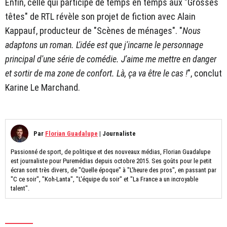
Enfin, celle qui participe de temps en temps aux "Grosses
têtes" de RTL révèle son projet de fiction avec Alain
Kappauf, producteur de "Scènes de ménages". "
Nous
adaptons un roman. L'idée est que j'incarne le personnage
principal d'une série de comédie. J'aime me mettre en danger
et sortir de ma zone de confort. Là, ça va être le cas !
", conclut
Karine Le Marchand.
Par
Florian Guadalupe
|
Journaliste
Passionné de sport, de politique et des nouveaux médias, Florian Guadalupe
est journaliste pour Puremédias depuis octobre 2015. Ses goûts pour le petit
écran sont très divers, de "Quelle époque" à "L'heure des pros", en passant par
"C ce soir", "Koh-Lanta", "L'équipe du soir" et "La France a un incroyable
talent".