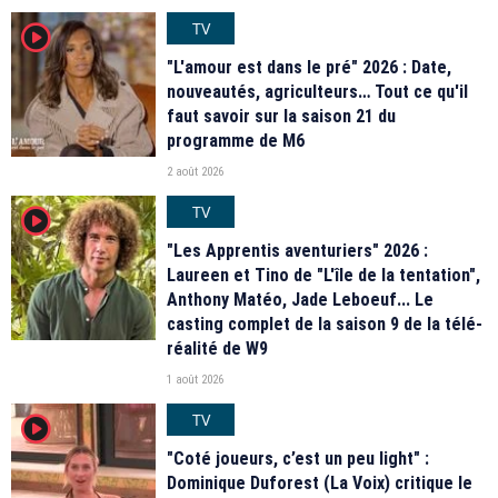
TV
player2
"L'amour est dans le pré" 2026 : Date,
nouveautés, agriculteurs… Tout ce qu'il
faut savoir sur la saison 21 du
programme de M6
2 août 2026
TV
player2
"Les Apprentis aventuriers" 2026 :
Laureen et Tino de "L'île de la tentation",
Anthony Matéo, Jade Leboeuf... Le
casting complet de la saison 9 de la télé-
réalité de W9
1 août 2026
TV
player2
"Coté joueurs, c’est un peu light" :
Dominique Duforest (La Voix) critique le