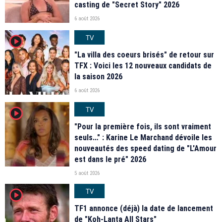
casting de "Secret Story" 2026
6 août 2026
TV
player2
"La villa des coeurs brisés" de retour sur
TFX : Voici les 12 nouveaux candidats de
la saison 2026
6 août 2026
TV
player2
"Pour la première fois, ils sont vraiment
seuls…" : Karine Le Marchand dévoile les
nouveautés des speed dating de "L'Amour
est dans le pré" 2026
5 août 2026
TV
player2
TF1 annonce (déjà) la date de lancement
de "Koh-Lanta All Stars"