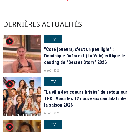
DERNIÈRES ACTUALITÉS
TV
player2
"Coté joueurs, c’est un peu light" :
Dominique Duforest (La Voix) critique le
casting de "Secret Story" 2026
6 août 2026
TV
player2
"La villa des coeurs brisés" de retour sur
TFX : Voici les 12 nouveaux candidats de
la saison 2026
6 août 2026
TV
player2