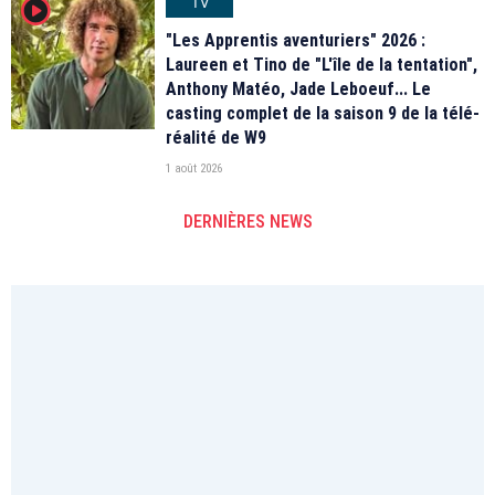
TV
player2
"Les Apprentis aventuriers" 2026 :
Laureen et Tino de "L'île de la tentation",
Anthony Matéo, Jade Leboeuf... Le
casting complet de la saison 9 de la télé-
réalité de W9
1 août 2026
DERNIÈRES NEWS