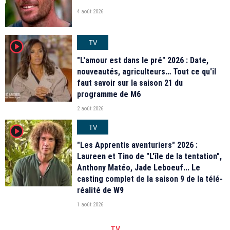
4 août 2026
TV
player2
"L'amour est dans le pré" 2026 : Date,
nouveautés, agriculteurs… Tout ce qu'il
faut savoir sur la saison 21 du
programme de M6
2 août 2026
TV
player2
"Les Apprentis aventuriers" 2026 :
Laureen et Tino de "L'île de la tentation",
Anthony Matéo, Jade Leboeuf... Le
casting complet de la saison 9 de la télé-
réalité de W9
1 août 2026
TV