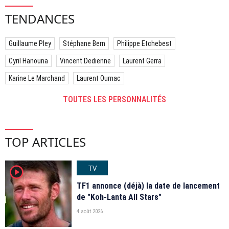
TENDANCES
Guillaume Pley
Stéphane Bern
Philippe Etchebest
Cyril Hanouna
Vincent Dedienne
Laurent Gerra
Karine Le Marchand
Laurent Ournac
TOUTES LES PERSONNALITÉS
TOP ARTICLES
TV
player2
TF1 annonce (déjà) la date de lancement
de "Koh-Lanta All Stars"
4 août 2026