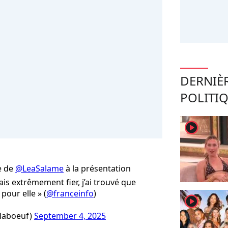
DERNIÈ
POLITI
player2
ée de
@LeaSalame
à la présentation
étais extrêmement fier, j’ai trouvé que
pour elle » (
@franceinfo
)
player2
laboeuf)
September 4, 2025