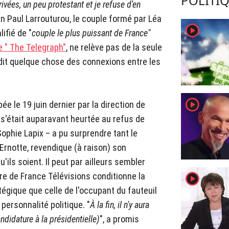
POLITI
ivées, un peu protestant et je refuse d'en
n Paul Larrouturou, le couple formé par Léa
player2
ifié de "
couple le plus puissant de France"
e " The Telegraph"
, ne relève pas de la seule
dit quelque chose des connexions entre les
player2
e le 19 juin dernier par la direction de
 s'était auparavant heurtée au refus de
ophie Lapix – a pu surprendre tant le
 Ernotte, revendique (à raison) son
'ils soient. Il peut par ailleurs sembler
player2
re de France Télévisions conditionne la
tégique que celle de l'occupant du fauteuil
personnalité politique. "
À la fin, il n'y aura
ndidature à la présidentielle)
", a promis