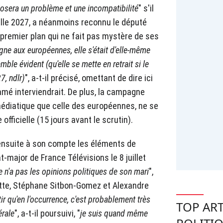
osera un problème et une incompatibilité
" s'il
ielle 2027, a néanmoins reconnu le député
 premier plan qui ne fait pas mystère de ses
gne aux européennes, elle s'était d'elle-même
ble évident (qu'elle se mette en retrait si le
7, ndlr)
", a-t-il précisé, omettant de dire ici
amé interviendrait. De plus, la campagne
 médiatique que celle des européennes, ne se
fficielle (15 jours avant le scrutin).
nsuite à son compte les éléments de
t-major de France Télévisions le 8 juillet
n'a pas les opinions politiques de son mari
",
tte, Stéphane Sitbon-Gomez et Alexandre
ir qu'en l'occurrence, c'est probablement très
TOP ART
érale
", a-t-il poursuivi, "
je suis quand même