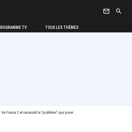
newsletter
search
PROGRAMME TV
TOUS LES THÈMES
 "problème" que poserait sa candidature à la présidentielle 2027