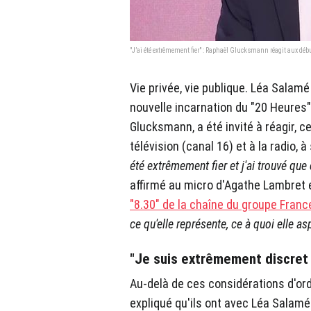
"J’ai été extrêmement fier" : Raphaël Glucksmann réagit aux déb
Vie privée, vie publique. Léa Salam
nouvelle incarnation du "20 Heures
Glucksmann, a été invité à réagir, c
télévision (canal 16) et à la radio, 
été extrêmement fier et j'ai trouvé que
affirmé au micro d'Agathe Lambret 
"8.30" de la chaîne du groupe Franc
ce qu'elle représente, ce à quoi elle asp
"Je suis extrêmement discret 
Au-delà de ces considérations d'or
expliqué qu'ils ont avec Léa Salamé