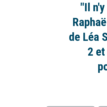
"Il n'
Raphaël
de Léa 
2 et
po