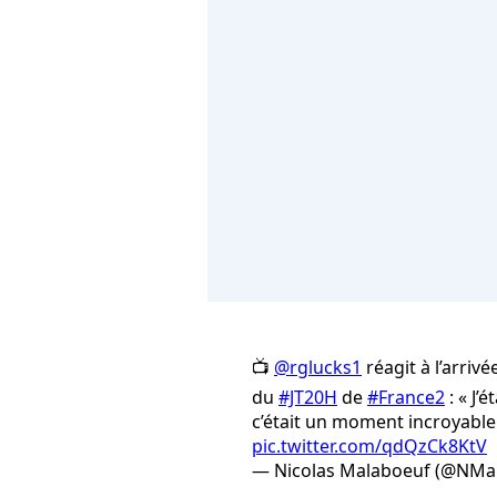
📺
@rglucks1
réagit à l’arriv
du
#JT20H
de
#France2
: « J’
c’était un moment incroyable 
pic.twitter.com/qdQzCk8KtV
— Nicolas Malaboeuf (@NMa