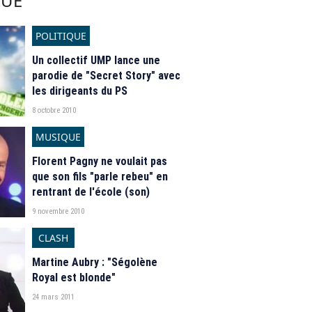
QUE
POLITIQUE
Un collectif UMP lance une
parodie de "Secret Story" avec
les dirigeants du PS
8 octobre 2010
MUSIQUE
Florent Pagny ne voulait pas
que son fils "parle rebeu" en
rentrant de l'école (son)
9 novembre 2010
CLASH
Martine Aubry : "Ségolène
Royal est blonde"
24 mars 2011