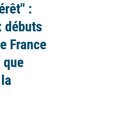
érêt" :
x débuts
e France
" que
 la