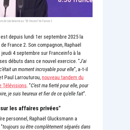
uts de Léa Salamé au "20 Heures" de France 2
é est depuis lundi 1er septembre 2025 la
" de France 2. Son compagnon, Raphaël
e jeudi 4 septembre sur Franceinfo à la
à ses débuts dans ce nouvel exercice. "
J'ai
 c'était un moment incroyable pour elle
", a-t-il
et Paul Larrouturou,
nouveau tandem du
e Télévisions
. "
C'est ma fierté pour elle, pour
ire, je suis heureux et fier de ce qu'elle fait
".
sur les affaires privées"
dre personnel, Raphaël Glucksmann a
 "
toujours su être complètement séparés dans