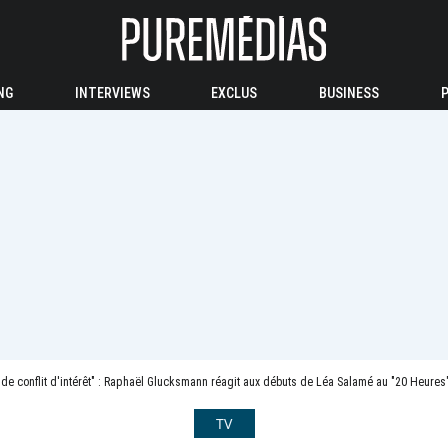
NG
INTERVIEWS
EXCLUS
BUSINESS
 conflit d'intérêt" : Raphaël Glucksmann réagit aux débuts de Léa Salamé au "20 Heures" de France 2 et reconnaît le
TV