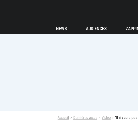
NEWS
AUDIENCES
ZAPPI
Accueil
Dernières actus
Video
"Il n'y aura pas de