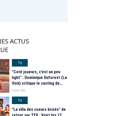
RES ACTUS
QUE
TV
"Coté joueurs, c’est un peu
light" : Dominique Duforest (La
Voix) critique le casting de
"Secret Story" 2026
6 août 2026
TV
"La villa des coeurs brisés" de
retour sur TFX : Voici les 12