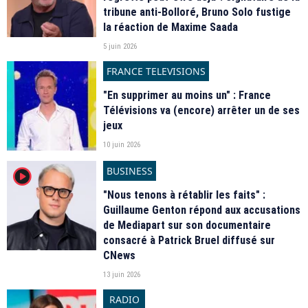
tribune anti-Bolloré, Bruno Solo fustige
la réaction de Maxime Saada
5 juin 2026
FRANCE TELEVISIONS
"En supprimer au moins un" : France
Télévisions va (encore) arrêter un de ses
jeux
10 juin 2026
BUSINESS
player2
"Nous tenons à rétablir les faits" :
Guillaume Genton répond aux accusations
de Mediapart sur son documentaire
consacré à Patrick Bruel diffusé sur
CNews
13 juin 2026
RADIO