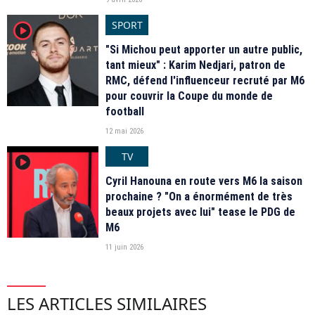
SPORT
player2
"Si Michou peut apporter un autre public,
tant mieux" : Karim Nedjari, patron de
RMC, défend l'influenceur recruté par M6
pour couvrir la Coupe du monde de
football
12 mai 2026
TV
player2
Cyril Hanouna en route vers M6 la saison
prochaine ? "On a énormément de très
beaux projets avec lui" tease le PDG de
M6
11 juin 2026
LES ARTICLES SIMILAIRES