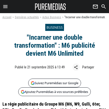
menu
newsletter
search
Accueil
Dernières actualités
Actus Business
"Incarner une double transformation" : M6 publicité devient M6 Unlimited
BUSINESS
"Incarner une double
transformation" : M6 publicité
devient M6 Unlimited
share
Publié le 21 septembre 2025 à 13:49
Partager
Suivez Puremédias sur Google
Ajoutez Puremédias à vos sources préférées
La régie publicitaire du Groupe M6 (M6, W9, Gulli, 6ter,