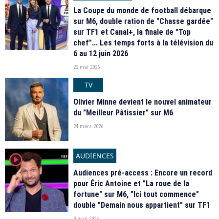
La Coupe du monde de football débarque
sur M6, double ration de "Chasse gardée"
sur TF1 et Canal+, la finale de "Top
chef"... Les temps forts à la télévision du
6 au 12 juin 2026
22 mai 2026
TV
Olivier Minne devient le nouvel animateur
du "Meilleur Pâtissier" sur M6
24 mars 2026
AUDIENCES
player2
Audiences pré-access : Encore un record
pour Éric Antoine et "La roue de la
fortune" sur M6, "Ici tout commence"
double "Demain nous appartient" sur TF1
9 avril 2026