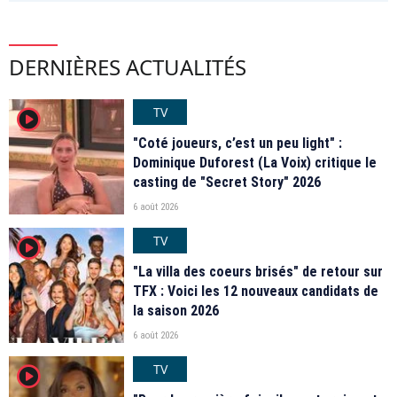
DERNIÈRES ACTUALITÉS
TV
player2
"Coté joueurs, c’est un peu light" :
Dominique Duforest (La Voix) critique le
casting de "Secret Story" 2026
6 août 2026
TV
player2
"La villa des coeurs brisés" de retour sur
TFX : Voici les 12 nouveaux candidats de
la saison 2026
6 août 2026
TV
player2