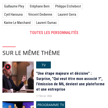
Guillaume Pley
Stéphane Bern
Philippe Etchebest
Cyril Hanouna
Vincent Dedienne
Laurent Gerra
Karine Le Marchand
Laurent Ournac
TOUTES LES PERSONNALITÉS
SUR LE MÊME THÈME
TV
player2
"Une étape majeure et décisive" :
Surprise, "Qui veut être mon associé ?",
l’émission de M6, devient une plateforme
et une entreprise
17 février 2026
PROGRAMME TV