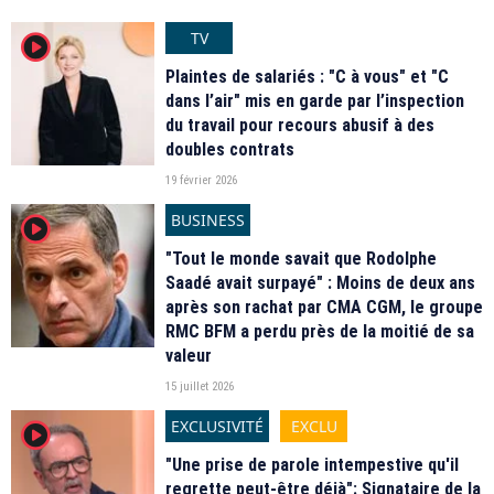
TV
player2
Plaintes de salariés : "C à vous" et "C
dans l’air" mis en garde par l’inspection
du travail pour recours abusif à des
doubles contrats
19 février 2026
BUSINESS
player2
"Tout le monde savait que Rodolphe
Saadé avait surpayé" : Moins de deux ans
après son rachat par CMA CGM, le groupe
RMC BFM a perdu près de la moitié de sa
valeur
15 juillet 2026
EXCLUSIVITÉ
EXCLU
player2
"Une prise de parole intempestive qu'il
regrette peut-être déjà": Signataire de la