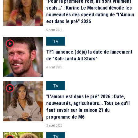
"Pour la première fois, ils sont vraiment
seuls…" : Karine Le Marchand dévoile les
nouveautés des speed dating de "L'Amour
est dans le pré" 2026
5 août 2026
TV
player2
TF1 annonce (déjà) la date de lancement
de "Koh-Lanta All Stars"
4 août 2026
TV
player2
"L'amour est dans le pré" 2026 : Date,
nouveautés, agriculteurs… Tout ce qu'il
faut savoir sur la saison 21 du
programme de M6
2 août 2026
TV