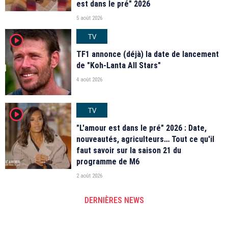
est dans le pré" 2026
5 août 2026
TV
player2
TF1 annonce (déjà) la date de lancement
de "Koh-Lanta All Stars"
4 août 2026
TV
player2
"L'amour est dans le pré" 2026 : Date,
nouveautés, agriculteurs… Tout ce qu'il
faut savoir sur la saison 21 du
programme de M6
2 août 2026
DERNIÈRES NEWS