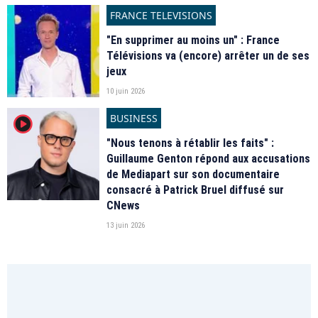
FRANCE TELEVISIONS
"En supprimer au moins un" : France
Télévisions va (encore) arrêter un de ses
jeux
10 juin 2026
BUSINESS
player2
"Nous tenons à rétablir les faits" :
Guillaume Genton répond aux accusations
de Mediapart sur son documentaire
consacré à Patrick Bruel diffusé sur
CNews
13 juin 2026