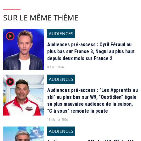
SUR LE MÊME THÈME
AUDIENCES
player2
Audiences pré-access : Cyril Féraud au
plus bas sur France 3, Nagui au plus haut
depuis deux mois sur France 2
8 avril 2026
AUDIENCES
player2
Audiences pré-access : "Les Apprentis au
ski" au plus bas sur W9, "Quotidien" égale
sa plus mauvaise audience de la saison,
"C à vous" remonte la pente
18 février 2026
AUDIENCES