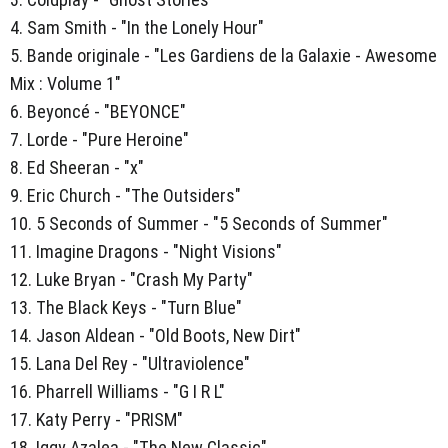
4. Sam Smith - "In the Lonely Hour"
5. Bande originale - "Les Gardiens de la Galaxie - Awesome
Mix : Volume 1"
6. Beyoncé - "BEYONCE"
7. Lorde - "Pure Heroine"
8. Ed Sheeran - "x"
9. Eric Church - "The Outsiders"
10. 5 Seconds of Summer - "5 Seconds of Summer"
11. Imagine Dragons - "Night Visions"
12. Luke Bryan - "Crash My Party"
13. The Black Keys - "Turn Blue"
14. Jason Aldean - "Old Boots, New Dirt"
15. Lana Del Rey - "Ultraviolence"
16. Pharrell Williams - "G I R L"
17. Katy Perry - "PRISM"
18. Iggy Azalea - "The New Classic"