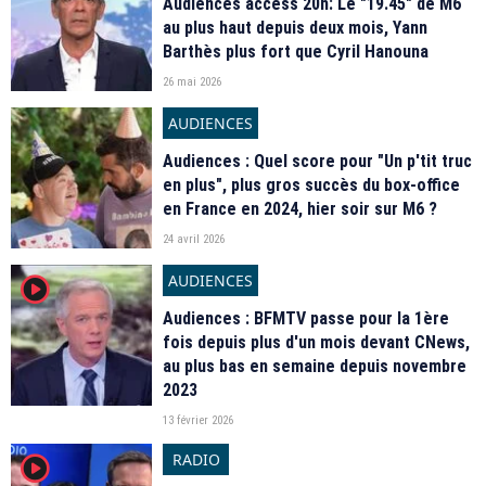
Audiences access 20h: Le "19.45" de M6
au plus haut depuis deux mois, Yann
Barthès plus fort que Cyril Hanouna
26 mai 2026
AUDIENCES
Audiences : Quel score pour "Un p'tit truc
en plus", plus gros succès du box-office
en France en 2024, hier soir sur M6 ?
24 avril 2026
AUDIENCES
player2
Audiences : BFMTV passe pour la 1ère
fois depuis plus d'un mois devant CNews,
au plus bas en semaine depuis novembre
2023
13 février 2026
RADIO
player2