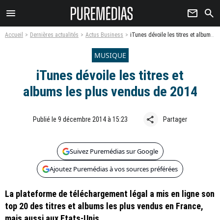
menu
newsletter
search
Accueil
Dernières actualités
Actus Business
iTunes dévoile les titres et albums les plus vendus de 2014
MUSIQUE
iTunes dévoile les titres et
albums les plus vendus de 2014
share
Publié le 9 décembre 2014 à 15:23
Partager
Suivez Puremédias sur Google
Ajoutez Puremédias à vos sources préférées
La plateforme de téléchargement légal a mis en ligne son
top 20 des titres et albums les plus vendus en France,
mais aussi aux Etats-Unis.