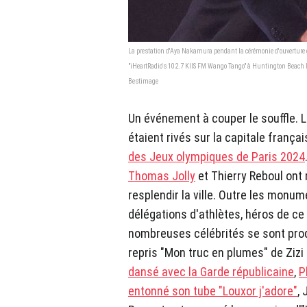
La prestation d'Aya Nakamura pendant la cérémonie d'ouverture 
"iHeartRadio's 102.7 KIIS FM Wango Tango" à Huntington Beach l
Bestimage
Un événement à couper le souffle. Le
étaient rivés sur la capitale frança
des Jeux olympiques de Paris 2024
Thomas Jolly
et Thierry Reboul ont 
resplendir la ville. Outre les monum
délégations d'athlètes, héros de ce
nombreuses célébrités se sont prod
repris "Mon truc en plumes" de Ziz
dansé avec la Garde républicaine
,
P
entonné son tube "Louxor j'adore"
,