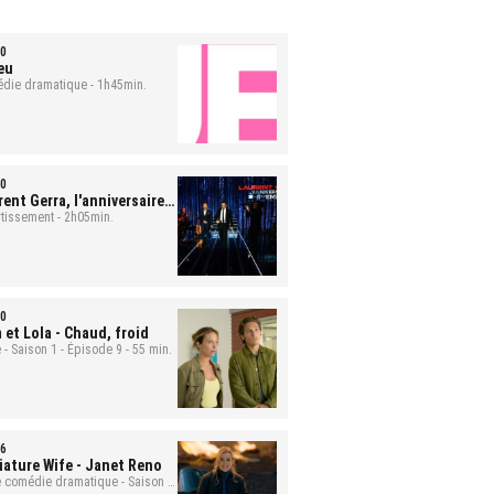
0
eu
die dramatique - 1h45min.
0
ent Gerra, l'anniversaire-
nement
rtissement - 2h05min.
0
 et Lola
- Chaud, froid
 - Saison 1 - Épisode 9 - 55 min.
6
iature Wife
- Janet Reno
e comédie dramatique - Saison 1