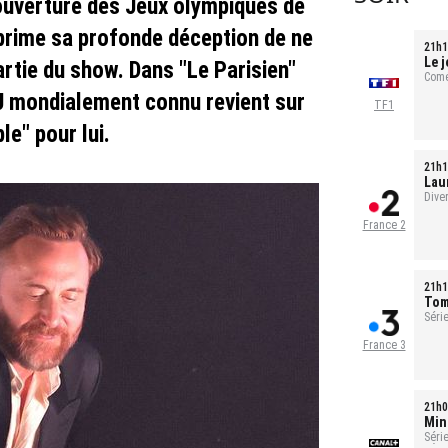
ouverture des Jeux olympiques de
prime sa profonde déception de ne
21h1
Le j
partie du show. Dans "Le Parisien"
Comé
J mondialement connu revient sur
TF1
e" pour lui.
21h1
Laur
évé
Dive
France 2
21h1
Tom
Série
France 3
21h0
Min
Séri