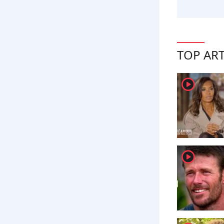
TOP ART
player2
player2