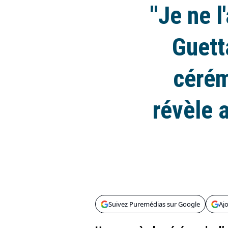
"Je ne l
Guett
cérém
révèle a
Suivez Puremédias sur Google
Aj