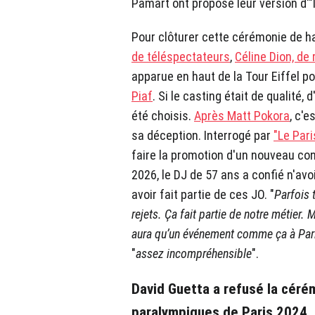
Pamart ont proposé leur version d'
Pour clôturer cette cérémonie de h
de téléspectateurs
,
Céline Dion, de
apparue en haut de la Tour Eiffel p
Piaf
. Si le casting était de qualité,
été choisis.
Après Matt Pokora
, c'e
sa déception. Interrogé par
"Le Pari
faire la promotion d'un nouveau con
2026, le DJ de 57 ans a confié n'avoi
avoir fait partie de ces JO. "
Parfois 
rejets. Ça fait partie de notre métier. M
aura qu’un événement comme ça à Par
"
assez incompréhensible
".
David Guetta a refusé la céré
paralympiques de Paris 2024