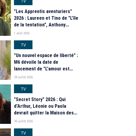
TV
"Les Apprentis aventuriers"
2026 : Laureen et Tino de "L'île
de la tentation", Anthony
Matéo, Jade Leboeuf... Le
1 août 2026
casting complet de la saison 9
de la télé-réalité de W9
TV
"Un nouvel espace de liberté" :
M6 dévoile la date de
lancement de "L'amour est
dans le pré" 2026 et une
28 juillet 2026
grande nouveauté pour Karine
Le Marchand
TV
"Secret Story" 2026 : Qui
d'Arthur, Léonie ou Paola
devrait quitter la Maison des
secrets ce soir ? Les
30 juillet 2026
estimations de notre sondage
TV