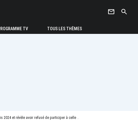
newsletter
search
PROGRAMME TV
TOUS LES THÈMES
vèle avoir refusé de participer à celle des Paralympiques