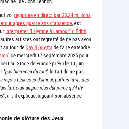
"Imagine" de John Lennon.
aut vol
regardée en direct par 23,24 millions
 retour après quatre ans d'absence
, est
our
interpréter "L'Hymne à l'amour" d'Édith
 d'autres artistes ont regretté de ne pas avoir
st au tour de
David Guetta
de faire entendre
sien"
ce mercredi 17 septembre 2025 pour
cert au Stade de France prévu le 13 juin
r "
pas bien vécu du tout
" le fait de ne pas
tu reçois beaucoup d’amour, parfois tu vis des
ais là, c’était un peu plus dur parce qu’il n’y
is
", a-t-il expliqué, jugeant son absence
monie de clôture des Jeux