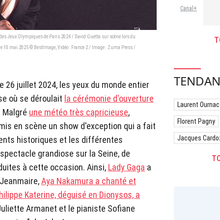
- Ép
Canal+
des Jeux Olympiques de Paris 2024 / David Guetta sur scène lors du
T
e 10 mai 2025 © BestImage, Vidéo : France 2 / Image : Zuma Press /
TENDAN
 26 juillet 2024, les yeux du monde entier
ise où se déroulait
la cérémonie d'ouverture
Laurent Ournac
. Malgré
une météo très capricieuse
,
Florent Pagny
mis en scène un show d'exception qui a fait
Jacques Cardo
ents historiques et les différentes
 spectacle grandiose sur la Seine, de
TO
uites à cette occasion. Ainsi,
Lady Gaga
a
i Jeanmaire,
Aya Nakamura a chanté et
hilippe Katerine, déguisé en Dionysos, a
 Juliette Armanet et le pianiste Sofiane