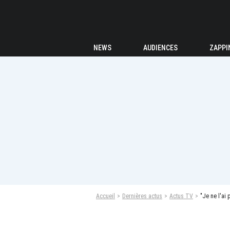
NEWS
AUDIENCES
ZAPPI
Accueil
Dernières actus
Actus TV
"Je ne l'ai p