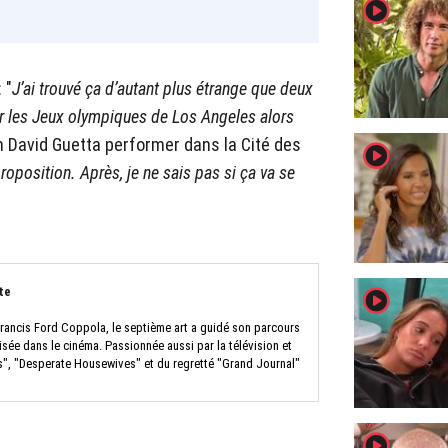
player2
 "
J’ai trouvé ça d’autant plus étrange que deux
r les Jeux olympiques de Los Angeles alors
on David Guetta performer dans la Cité des
player2
proposition. Après, je ne sais pas si ça va se
player2
te
 Francis Ford Coppola, le septième art a guidé son parcours
isée dans le cinéma. Passionnée aussi par la télévision et
nds", "Desperate Housewives" et du regretté "Grand Journal"
player2