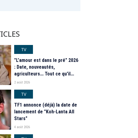
ICLES
TV
"L'amour est dans le pré" 2026
: Date, nouveautés,
agriculteurs… Tout ce qu'il
faut savoir sur la saison 21 du
2 août 2026
programme de M6
TV
TF1 annonce (déjà) la date de
lancement de "Koh-Lanta All
Stars"
4 août 2026