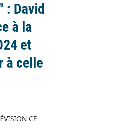
" : David
e à la
024 et
r à celle
LÉVISION CE