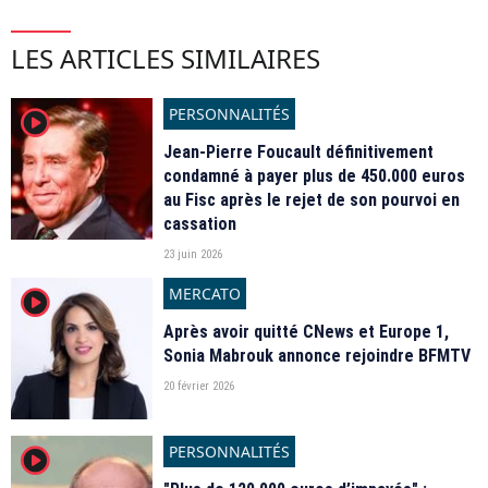
LES ARTICLES SIMILAIRES
PERSONNALITÉS
player2
Jean-Pierre Foucault définitivement
condamné à payer plus de 450.000 euros
au Fisc après le rejet de son pourvoi en
cassation
23 juin 2026
MERCATO
player2
Après avoir quitté CNews et Europe 1,
Sonia Mabrouk annonce rejoindre BFMTV
20 février 2026
PERSONNALITÉS
player2