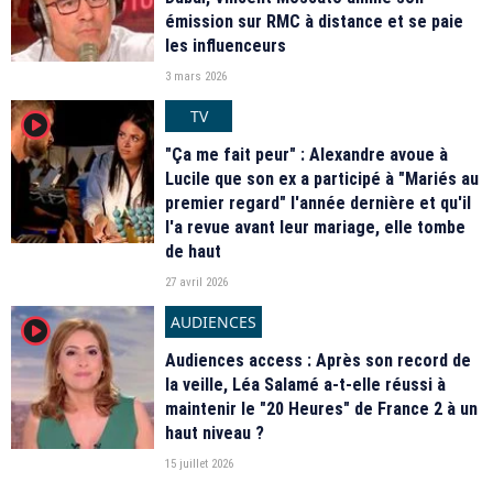
émission sur RMC à distance et se paie
les influenceurs
3 mars 2026
TV
player2
"Ça me fait peur" : Alexandre avoue à
Lucile que son ex a participé à "Mariés au
premier regard" l'année dernière et qu'il
l'a revue avant leur mariage, elle tombe
de haut
27 avril 2026
AUDIENCES
player2
Audiences access : Après son record de
la veille, Léa Salamé a-t-elle réussi à
maintenir le "20 Heures" de France 2 à un
haut niveau ?
15 juillet 2026