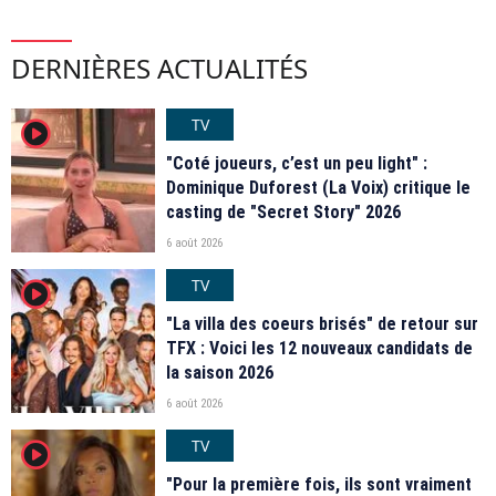
DERNIÈRES ACTUALITÉS
TV
player2
"Coté joueurs, c’est un peu light" :
Dominique Duforest (La Voix) critique le
casting de "Secret Story" 2026
6 août 2026
TV
player2
"La villa des coeurs brisés" de retour sur
TFX : Voici les 12 nouveaux candidats de
la saison 2026
6 août 2026
TV
player2
"Pour la première fois, ils sont vraiment