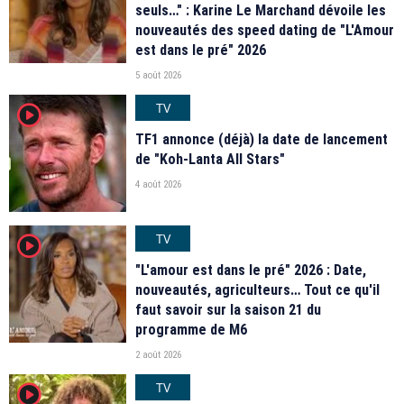
seuls…" : Karine Le Marchand dévoile les
nouveautés des speed dating de "L'Amour
est dans le pré" 2026
5 août 2026
TV
player2
TF1 annonce (déjà) la date de lancement
de "Koh-Lanta All Stars"
4 août 2026
TV
player2
"L'amour est dans le pré" 2026 : Date,
nouveautés, agriculteurs… Tout ce qu'il
faut savoir sur la saison 21 du
programme de M6
2 août 2026
TV
player2