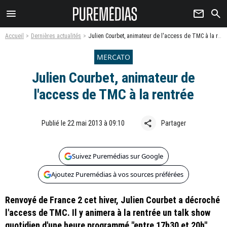
menu
newsletter
search
Accueil
Dernières actualités
Julien Courbet, animateur de l'access de TMC à la rentrée
MERCATO
Julien Courbet, animateur de
l'access de TMC à la rentrée
share
Publié le 22 mai 2013 à 09:10
Partager
Suivez Puremédias sur Google
Ajoutez Puremédias à vos sources préférées
Renvoyé de France 2 cet hiver, Julien Courbet a décroché
l'access de TMC. Il y animera à la rentrée un talk show
quotidien d'une heure programmé "entre 17h30 et 20h".