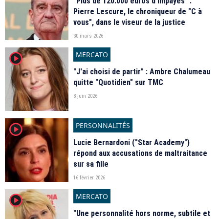
"Plus de 120.000 euros d’impayés" :
Pierre Lescure, le chroniqueur de "C à
vous", dans le viseur de la justice
30 mars 2026
MERCATO
player2
"J'ai choisi de partir" : Ambre Chalumeau
quitte "Quotidien" sur TMC
8 juin 2026
PERSONNALITÉS
player2
Lucie Bernardoni ("Star Academy")
répond aux accusations de maltraitance
sur sa fille
16 février 2026
MERCATO
player2
"Une personnalité hors norme, subtile et