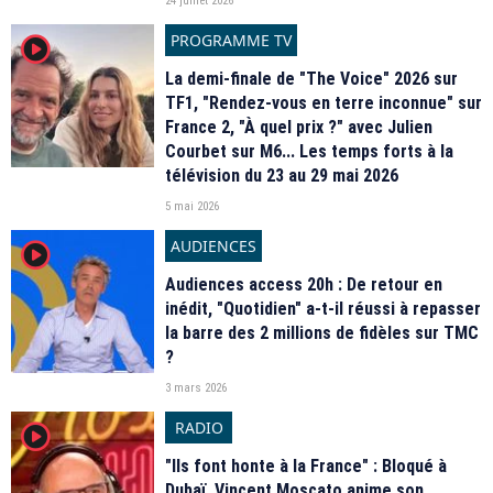
24 juillet 2026
PROGRAMME TV
player2
La demi-finale de "The Voice" 2026 sur
TF1, "Rendez-vous en terre inconnue" sur
France 2, "À quel prix ?" avec Julien
Courbet sur M6... Les temps forts à la
télévision du 23 au 29 mai 2026
5 mai 2026
AUDIENCES
player2
Audiences access 20h : De retour en
inédit, "Quotidien" a-t-il réussi à repasser
la barre des 2 millions de fidèles sur TMC
?
3 mars 2026
RADIO
player2
"Ils font honte à la France" : Bloqué à
Dubaï, Vincent Moscato anime son