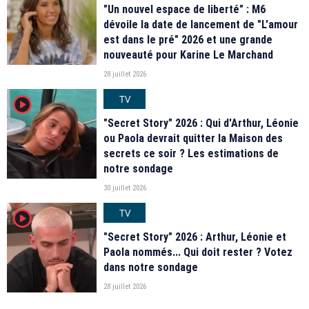
"Un nouvel espace de liberté" : M6
dévoile la date de lancement de "L'amour
est dans le pré" 2026 et une grande
nouveauté pour Karine Le Marchand
28 juillet 2026
TV
player2
"Secret Story" 2026 : Qui d'Arthur, Léonie
ou Paola devrait quitter la Maison des
secrets ce soir ? Les estimations de
notre sondage
30 juillet 2026
TV
player2
"Secret Story" 2026 : Arthur, Léonie et
Paola nommés... Qui doit rester ? Votez
dans notre sondage
28 juillet 2026