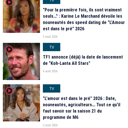
player2
"Pour la première fois, ils sont vraiment
seuls…" : Karine Le Marchand dévoile les
nouveautés des speed dating de "L'Amour
est dans le pré" 2026
5 août 2026
TV
player2
TF1 annonce (déjà) la date de lancement
de "Koh-Lanta All Stars"
4 août 2026
TV
player2
"L'amour est dans le pré" 2026 : Date,
nouveautés, agriculteurs… Tout ce qu'il
faut savoir sur la saison 21 du
programme de M6
2 août 2026