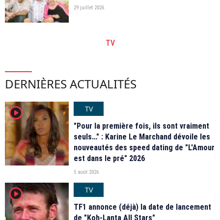
29 juillet 2026
TV
DERNIÈRES ACTUALITÉS
TV
player2
"Pour la première fois, ils sont vraiment
seuls…" : Karine Le Marchand dévoile les
nouveautés des speed dating de "L'Amour
est dans le pré" 2026
5 août 2026
TV
player2
TF1 annonce (déjà) la date de lancement
de "Koh-Lanta All Stars"