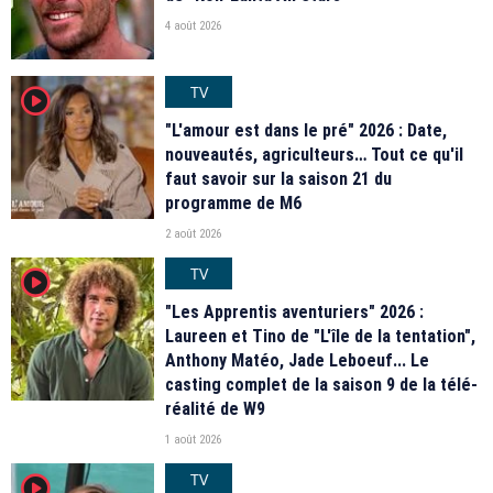
4 août 2026
TV
player2
"L'amour est dans le pré" 2026 : Date,
nouveautés, agriculteurs… Tout ce qu'il
faut savoir sur la saison 21 du
programme de M6
2 août 2026
TV
player2
"Les Apprentis aventuriers" 2026 :
Laureen et Tino de "L'île de la tentation",
Anthony Matéo, Jade Leboeuf... Le
casting complet de la saison 9 de la télé-
réalité de W9
1 août 2026
TV
player2