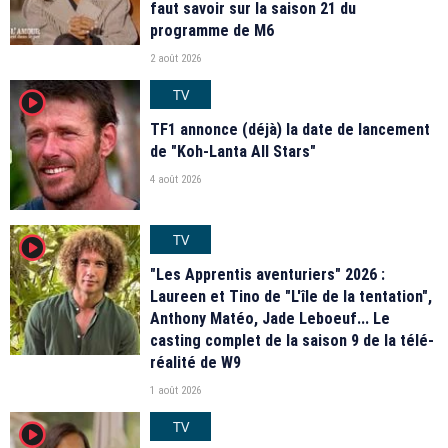
faut savoir sur la saison 21 du
programme de M6
2 août 2026
TV
player2
TF1 annonce (déjà) la date de lancement
de "Koh-Lanta All Stars"
4 août 2026
TV
player2
"Les Apprentis aventuriers" 2026 :
Laureen et Tino de "L'île de la tentation",
Anthony Matéo, Jade Leboeuf... Le
casting complet de la saison 9 de la télé-
réalité de W9
1 août 2026
TV
player2