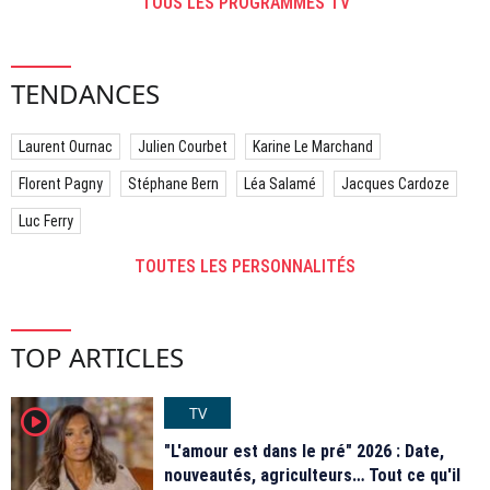
TOUS LES PROGRAMMES TV
TENDANCES
Laurent Ournac
Julien Courbet
Karine Le Marchand
Florent Pagny
Stéphane Bern
Léa Salamé
Jacques Cardoze
Luc Ferry
TOUTES LES PERSONNALITÉS
TOP ARTICLES
TV
player2
"L'amour est dans le pré" 2026 : Date,
nouveautés, agriculteurs… Tout ce qu'il