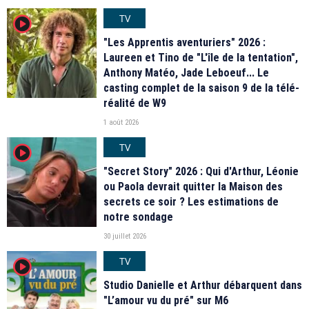
TV
player2
"Les Apprentis aventuriers" 2026 :
Laureen et Tino de "L'île de la tentation",
Anthony Matéo, Jade Leboeuf... Le
casting complet de la saison 9 de la télé-
réalité de W9
1 août 2026
TV
player2
"Secret Story" 2026 : Qui d'Arthur, Léonie
ou Paola devrait quitter la Maison des
secrets ce soir ? Les estimations de
notre sondage
30 juillet 2026
TV
player2
Studio Danielle et Arthur débarquent dans
"L’amour vu du pré" sur M6