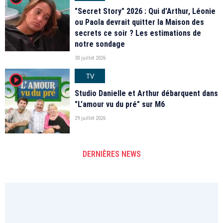
"Secret Story" 2026 : Qui d'Arthur, Léonie
ou Paola devrait quitter la Maison des
secrets ce soir ? Les estimations de
notre sondage
30 juillet 2026
TV
player2
Studio Danielle et Arthur débarquent dans
"L’amour vu du pré" sur M6
29 juillet 2026
DERNIÈRES NEWS