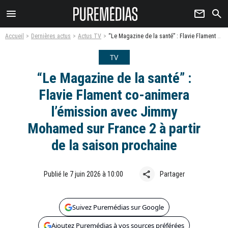
menu
newsletter
search
Accueil
Dernières actus
Actus TV
“Le Magazine de la santé” : Flavie Flament co-animera l’émission avec Jimmy Mohamed sur France 2 à partir de la saison prochaine
TV
“Le Magazine de la santé” :
Flavie Flament co-animera
l’émission avec Jimmy
Mohamed sur France 2 à partir
de la saison prochaine
share
Publié le 7 juin 2026 à 10:00
Partager
Suivez Puremédias sur Google
Ajoutez Puremédias à vos sources préférées