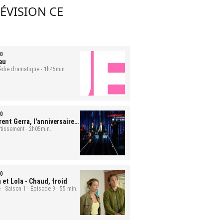
LÉVISION CE
0
eu
die dramatique - 1h45min.
0
ent Gerra, l'anniversaire-
nement
rtissement - 2h05min.
0
 et Lola
- Chaud, froid
 - Saison 1 - Épisode 9 - 55 min.