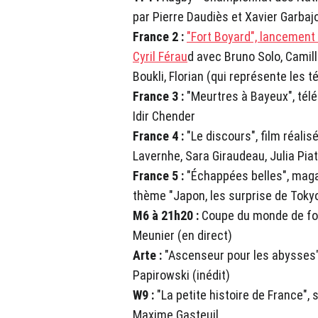
par Pierre Daudiès et Xavier Garbaj
France 2 :
"Fort Boyard", lancement 
Cyril Férau
d avec Bruno Solo, Camille
Boukli, Florian (qui représente les 
France 3 :
"Meurtres à Bayeux", télé
Idir Chender
France 4 :
"Le discours", film réali
Lavernhe, Sara Giraudeau, Julia Pia
France 5 :
"Échappées belles", magaz
thème "Japon, les surprise de Toky
M6 à 21h20 :
Coupe du monde de foot
Meunier (en direct)
Arte :
"Ascenseur pour les abysses"
Papirowski (inédit)
W9 :
"La petite histoire de France", 
Maxime Gasteuil