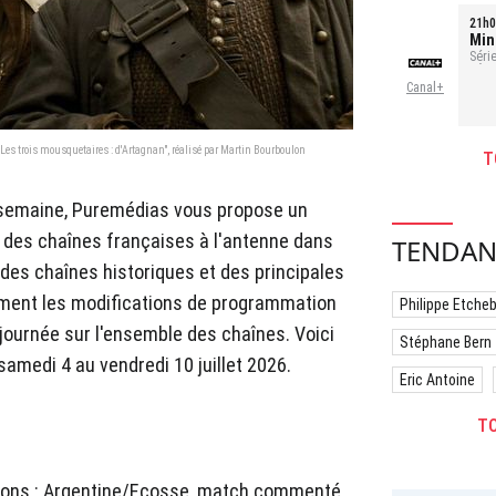
21h0
Min
Séri
- Ép
Canal+
"Les trois mousquetaires : d'Artagnan", réalisé par Martin Bourboulon
T
 semaine, Puremédias vous propose un
 des chaînes françaises à l'antenne dans
TENDAN
des chaînes historiques et des principales
ement les modifications de programmation
Philippe Etche
journée sur l'ensemble des chaînes. Voici
Stéphane Bern
samedi 4 au vendredi 10 juillet 2026.
Eric Antoine
TO
ions : Argentine/Ecosse, match commenté