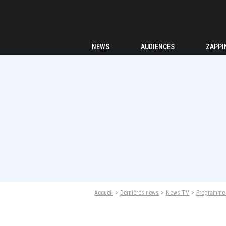
NEWS
AUDIENCES
ZAPPI
Accueil
Dernières news
News TV
Programme