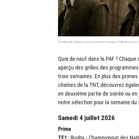
Pio Marmaï, Romain Duris et Vincent Cassel, à l'affiche du film 
Quoi de neuf dans le PAF ? Chaque
aperçu des grilles des programmes
trois semaines. En plus des primes 
chaînes de la TNT, découvrez égal
en deuxième partie de soirée ou en 
notre sélection pour la semaine du 
Samedi 4 juillet 2026
Prime
TF1 :
Rugby - Championnat des Nat