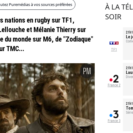
outez Puremédias à vos sources préférées
À LA TÉ
SOIR
s nations en rugby sur TF1,
Lellouche et Mélanie Thierry sur
21h1
Le j
upe du monde sur M6, de "Zodiaque"
Comé
ur TMC...
TF1
21h1
Laur
évé
Dive
France 2
21h1
Tom
Série
France 3