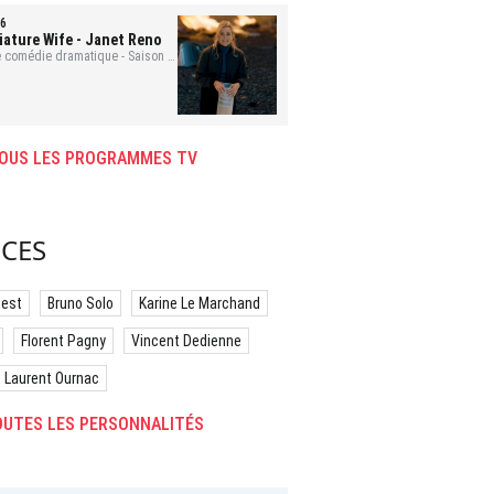
6
iature Wife
- Janet Reno
e comédie dramatique - Saison 1
isode 9 - 43 min.
OUS LES PROGRAMMES TV
CES
best
Bruno Solo
Karine Le Marchand
Florent Pagny
Vincent Dedienne
Laurent Ournac
UTES LES PERSONNALITÉS