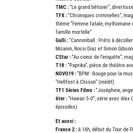
TMC :
"Le grand bêtisier", divertis
TFX :
"Chroniques criminelles", ma
thème "Femme fatale, mythomane e
famille mortelle"
Gulli :
"Cannonball : Prêts à décolle
Mizanin, Rocsi Diaz et Simon Gibson
CStar :
"Au coeur de l'enquête", mag
T18 :
"Paprika", pièce de théâtre av
NOVO19 :
"BPM : Bouge pour la musi
"Hellfest à Clisson" (inédit)
TF1 Séries Films :
"Joséphine, ange
6ter :
"Hawaii 5-0", série avec Alex 
épisodes)
Et aussi :
France 2 :
à 16h, début du Tour de F