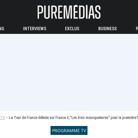
NG
INTERVIEWS
EXCLUS
BUSINESS
 TV
Le Tour de France débute sur France 2, "Les trois mousquetaires" pour la première fois en clair sur M6, "Fort Boyard" et "Dra
PROGRAMME TV