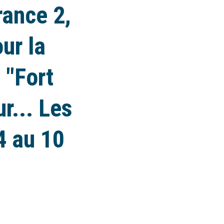
rance 2,
ur la
 "Fort
r... Les
4 au 10