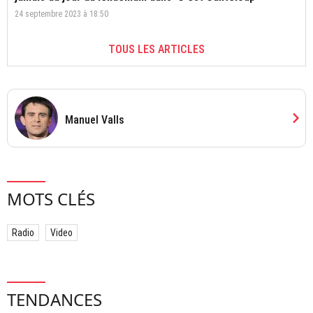
24 septembre 2023 à 18:50
TOUS LES ARTICLES
chevron_right
Manuel Valls
MOTS CLÉS
Radio
Video
TENDANCES