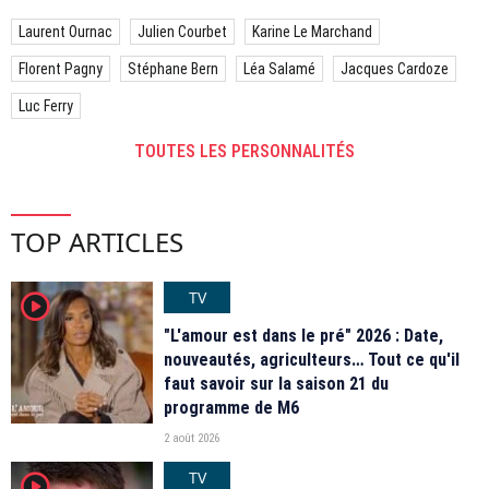
Laurent Ournac
Julien Courbet
Karine Le Marchand
Florent Pagny
Stéphane Bern
Léa Salamé
Jacques Cardoze
Luc Ferry
TOUTES LES PERSONNALITÉS
TOP ARTICLES
TV
player2
"L'amour est dans le pré" 2026 : Date,
nouveautés, agriculteurs… Tout ce qu'il
faut savoir sur la saison 21 du
programme de M6
2 août 2026
TV
player2