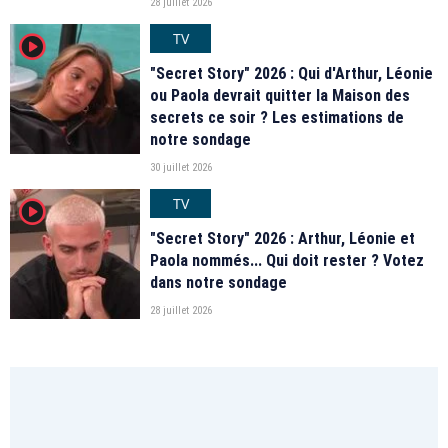
28 juillet 2026
TV
player2
"Secret Story" 2026 : Qui d'Arthur, Léonie
ou Paola devrait quitter la Maison des
secrets ce soir ? Les estimations de
notre sondage
30 juillet 2026
TV
player2
"Secret Story" 2026 : Arthur, Léonie et
Paola nommés... Qui doit rester ? Votez
dans notre sondage
28 juillet 2026