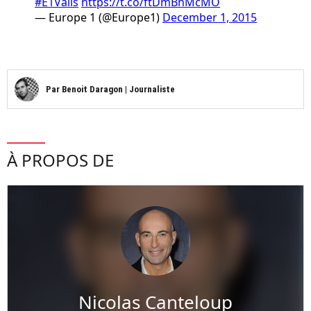
#E1Valls
https://t.co/ftDmBnMcMO
— Europe 1 (@Europe1)
December 1, 2015
Par
Benoit Daragon
|
Journaliste
À PROPOS DE
Nicolas Canteloup