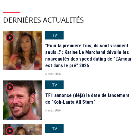
DERNIÈRES ACTUALITÉS
TV
player2
"Pour la première fois, ils sont vraiment
seuls…" : Karine Le Marchand dévoile les
nouveautés des speed dating de "L'Amour
est dans le pré" 2026
5 août 2026
TV
player2
TF1 annonce (déjà) la date de lancement
de "Koh-Lanta All Stars"
4 août 2026
TV
player2