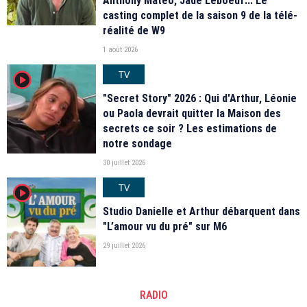
Anthony Matéo, Jade Leboeuf... Le
casting complet de la saison 9 de la télé-
réalité de W9
1 août 2026
TV
player2
"Secret Story" 2026 : Qui d'Arthur, Léonie
ou Paola devrait quitter la Maison des
secrets ce soir ? Les estimations de
notre sondage
30 juillet 2026
TV
player2
Studio Danielle et Arthur débarquent dans
"L’amour vu du pré" sur M6
29 juillet 2026
RADIO