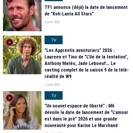
TF1 annonce (déjà) la date de lancement
de "Koh-Lanta All Stars"
4 août 2026
TV
player2
"Les Apprentis aventuriers" 2026 :
Laureen et Tino de "L'île de la tentation",
Anthony Matéo, Jade Leboeuf... Le
casting complet de la saison 9 de la télé-
réalité de W9
1 août 2026
TV
player2
"Un nouvel espace de liberté" : M6
dévoile la date de lancement de "L'amour
est dans le pré" 2026 et une grande
nouveauté pour Karine Le Marchand