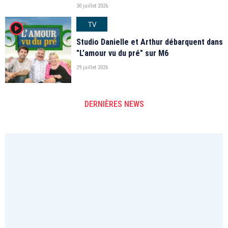
30 juillet 2026
TV
player2
Studio Danielle et Arthur débarquent dans
"L’amour vu du pré" sur M6
29 juillet 2026
DERNIÈRES NEWS