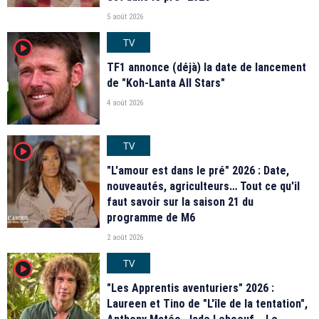
5 août 2026
TV
player2
TF1 annonce (déjà) la date de lancement
de "Koh-Lanta All Stars"
4 août 2026
TV
player2
"L'amour est dans le pré" 2026 : Date,
nouveautés, agriculteurs… Tout ce qu'il
faut savoir sur la saison 21 du
programme de M6
2 août 2026
TV
player2
"Les Apprentis aventuriers" 2026 :
Laureen et Tino de "L'île de la tentation",