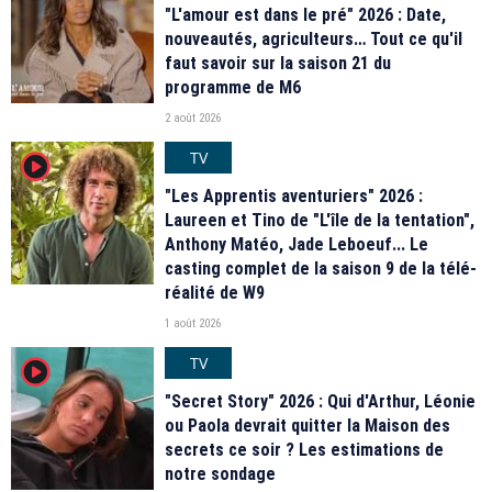
"L'amour est dans le pré" 2026 : Date,
nouveautés, agriculteurs… Tout ce qu'il
faut savoir sur la saison 21 du
programme de M6
2 août 2026
TV
player2
"Les Apprentis aventuriers" 2026 :
Laureen et Tino de "L'île de la tentation",
Anthony Matéo, Jade Leboeuf... Le
casting complet de la saison 9 de la télé-
réalité de W9
1 août 2026
TV
player2
"Secret Story" 2026 : Qui d'Arthur, Léonie
ou Paola devrait quitter la Maison des
secrets ce soir ? Les estimations de
notre sondage