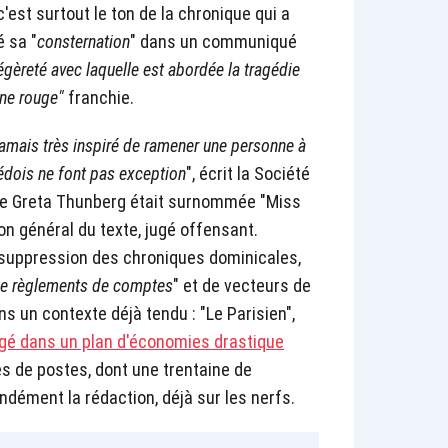
est surtout le ton de la chronique qui a
é sa "
consternation
" dans un communiqué
légèreté avec laquelle est abordée la tragédie
gne rouge"
franchie.
 jamais très inspiré de ramener une personne à
uédois ne font pas exception
", écrit la Société
iste Greta Thunberg était surnommée "Miss
ton général du texte, jugé offensant.
 suppression des chroniques dominicales,
 de règlements de comptes
" et de vecteurs de
ans un contexte déjà tendu : "Le Parisien",
gé dans un plan d'économies drastique
s de postes, dont une trentaine de
ondément la rédaction, déjà sur les nerfs.