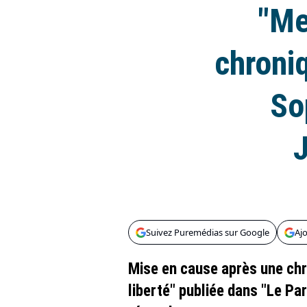
"Me
chroniq
So
J
Suivez Puremédias sur Google
Aj
Mise en cause après une chro
liberté" publiée dans "Le Pa