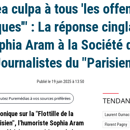
a culpa à tous 'les offe
ues'" : La réponse cing
phia Aram à la Société 
ournalistes du "Parisie
Publié le 19 juin 2025 à 13:50
outez Puremédias à vos sources préférées
TENDAN
nique sur la "Flottille de la
Laurent Ournac
risien", l'humoriste Sophia Aram
Florent Pagny