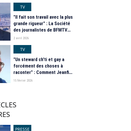
"adresse personnelle", le
journal s’excuse
TV
"Il fait son travail avec la plus
grande rigueur" : La Société
des journalistes de BFMTV
apporte son soutien à Vincent
2 avril 2026
Vantighem, condamné pour
"recel de violation du secret
TV
professionnel"
"Un steward ch'ti et gay a
forcément des choses à
raconter" : Comment Jeanfi
Janssens a intégré "Les
15 février 2026
Grosses Têtes" de RTL
ICLES
RES
PRESSE