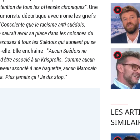
ttention de tous les offensés chroniques"
. Une
player2
humoriste décortique avec ironie les griefs
"
Consciente que le racisme anti-suédois,
 saurait avoir sa place dans les colonnes du
 excuses à tous les Suédois qui auraient pu se
t-elle. Elle enchaîne : "
Aucun Suédois ne
player2
ce d'être associé à un Krisprolls. Comme aucun
nouveau associé à une baguette, aucun Marocain
a. Plus jamais ça ! Je dis stop.
"
LES ART
SIMILAI