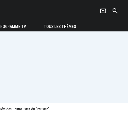
newsletter
search
PROGRAMME TV
TOUS LES THÈMES
iété des Journalistes du "Parisien"