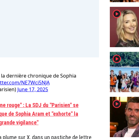
player2
player2
 la dernière chronique de Sophia
itter.com/NE7Wci5NJA
arisien)
June 17, 2025
player2
gne rouge" : La SDJ du "Parisien" se
ique de Sophia Aram et "exhorte" la
 grande vigilance"
a plume sur X, dans un pastiche de lettre