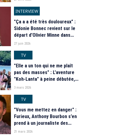
qu'il l'a revue avant leur
mariage, elle tombe de haut
INTERVIEW
"Ça a a été très douloureux" :
Sidonie Bonnec revient sur le
départ d'Olivier Minne dans
"Tout le monde a son mot à
27 juin 2026
dire"
TV
"Elle a un ton qui ne me plaît
pas des masses" : L'aventure
"Koh-Lanta" à peine débutée,
une candidate se met à dos
3 mars 2026
presque tous ses camarades
TV
"Vous me mettez en danger" :
Furieux, Anthony Bourbon s’en
prend à un journaliste des
"Échos" qui a révélé son
21 mars 2026