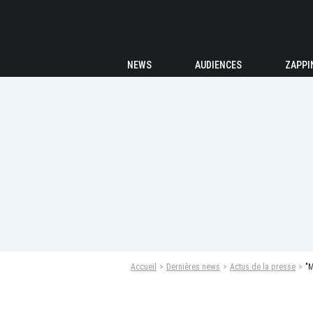
NEWS
AUDIENCES
ZAPPI
Accueil
Dernières news
Actus de la presse
"M