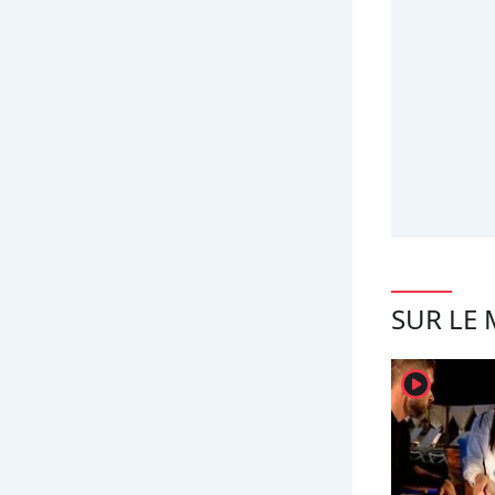
SUR LE
player2