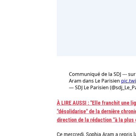
Communiqué de la SDJ --- sur
Aram dans Le Parisien
pic.tw
— SDJ Le Parisien (@sdj_Le_P
À LIRE AUSSI : "Elle franchit une li
"désolidarise" de la dernière chron
direction de la rédaction "à la plus
Ce mercredi, Sophia Aram a repris l