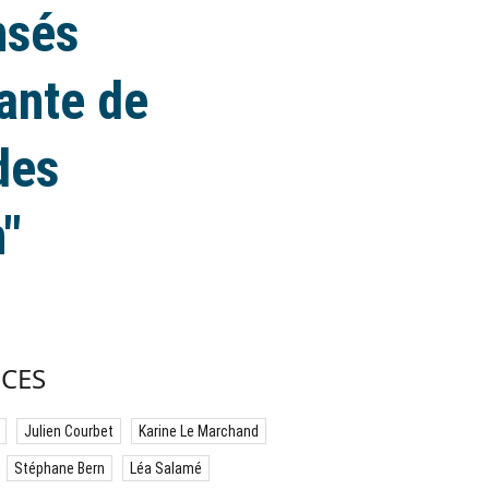
nsés
lante de
des
n"
CES
Julien Courbet
Karine Le Marchand
Stéphane Bern
Léa Salamé