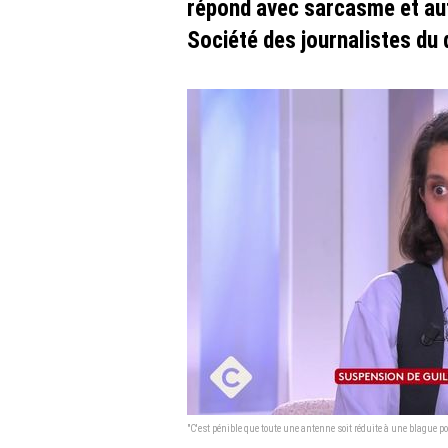
répond avec sarcasme et aut
Société des journalistes du 
"C'est pénible que toute une antenne soit réduite à une blague 