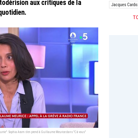
odérision aux critiques de la
Jacques Cardo
quotidien.
TO
pourrie" : Sophia Aram s'en prend à Guillaume Meurice dans "C à vous"