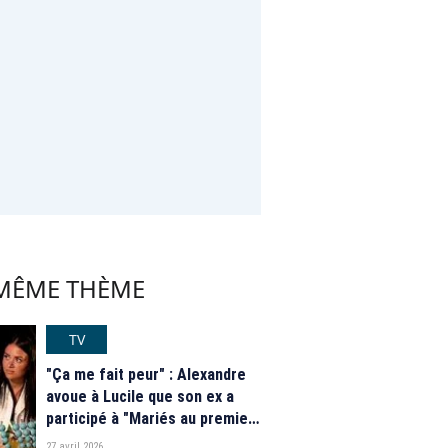
 MÊME THÈME
TV
"Ça me fait peur" : Alexandre
avoue à Lucile que son ex a
participé à "Mariés au premier
regard" l'année dernière et
27 avril 2026