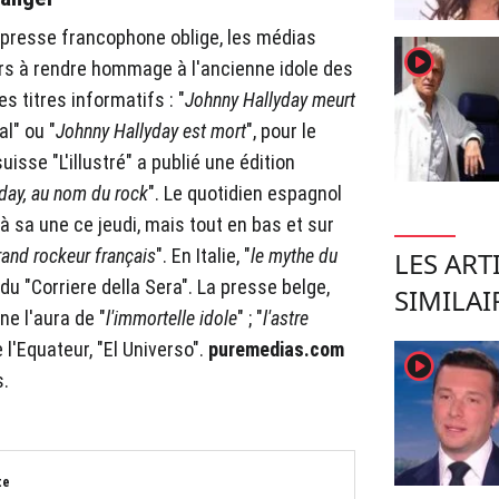
 presse francophone oblige, les médias
player2
rs à rendre hommage à l'ancienne idole des
s titres informatifs : "
Johnny Hallyday meurt
al" ou "
Johnny Hallyday est mort
", pour le
isse "L'illustré" a publié une édition
day, au nom du rock
". Le quotidien espagnol
 à sa une ce jeudi, mais tout en bas et sur
rand rockeur français
". En Italie, "
le mythe du
LES ART
du "Corriere della Sera". La presse belge,
SIMILAI
ne l'aura de "
l'immortelle idole
" ; "
l'astre
e l'Equateur, "El Universo".
puremedias.com
player2
s.
te