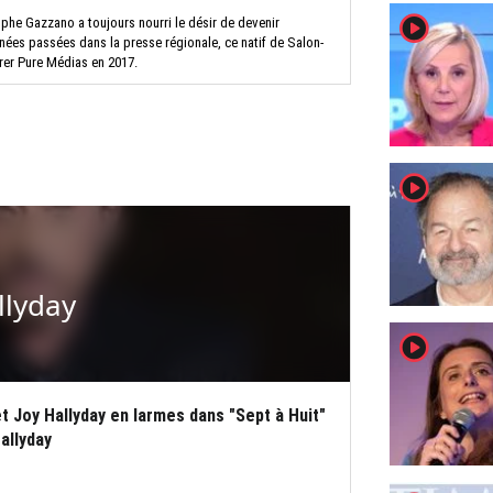
player2
ophe Gazzano a toujours nourri le désir de devenir
nnées passées dans la presse régionale, ce natif de Salon-
rer Pure Médias en 2017.
player2
llyday
player2
et Joy Hallyday en larmes dans "Sept à Huit"
allyday