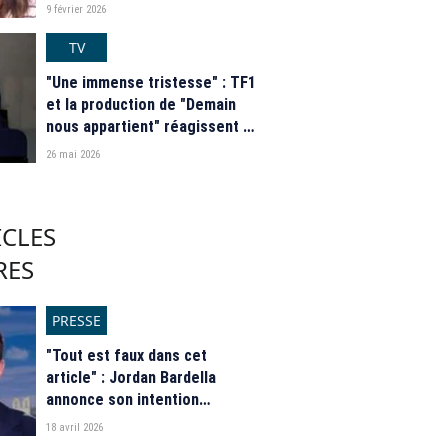
confrère de BFMTV
9 février 2026
TV
"Une immense tristesse" : TF1
et la production de "Demain
nous appartient" réagissent à
la mort de Pierre Deny
26 mai 2026
ICLES
RES
PRESSE
"Tout est faux dans cet
article" : Jordan Bardella
annonce son intention
d’attaquer "Le Monde" en
18 avril 2026
justice après une fake news, le