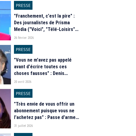
journal rectifie son erreur
PRESSE
"Franchement, c'est la pire" :
Des journalistes de Prisma
Media ("Voici", "Télé-Loisirs")
accusent Laurence Ferrari de
26 février 2026
diriger en sous-marin les
magazines du groupe
PRESSE
"Vous ne m'avez pas appelé
avant d'écrire toutes ces
choses fausses" : Denis
Olivennes dézingue l'enquête
20 avril 2026
du "JDD" sur l'éviction d'Olivier
Nora de Grasset
PRESSE
"Très envie de vous offrir un
abonnement puisque vous ne
l'achetez pas" : Passe d'armes
entre Marine Tondelier et le
31 juillet 2026
directeur adjoint du "Figaro