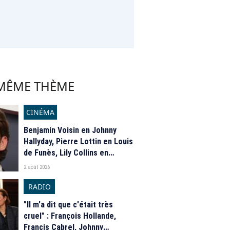
 MÊME THÈME
CINÉMA
Benjamin Voisin en Johnny
Hallyday, Pierre Lottin en Louis
de Funès, Lily Collins en
Audrey Hepburn… Quels sont
2 août 2026
les biopics les plus attendus
au cinéma ?
RADIO
"Il m'a dit que c'était très
cruel" : François Hollande,
Francis Cabrel, Johnny