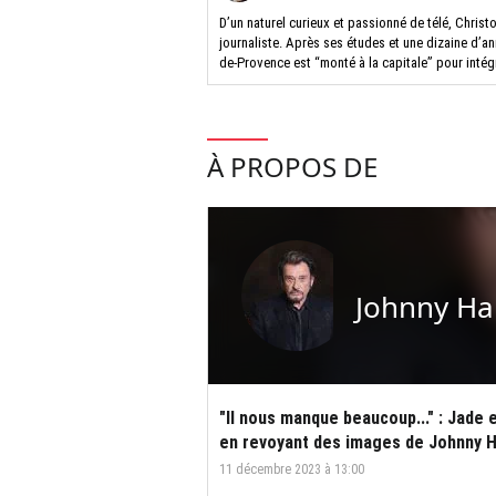
D’un naturel curieux et passionné de télé, Christ
journaliste. Après ses études et une dizaine d’a
de-Provence est “monté à la capitale” pour intég
À PROPOS DE
Johnny Ha
"Il nous manque beaucoup..." : Jade 
en revoyant des images de Johnny H
11 décembre 2023 à 13:00