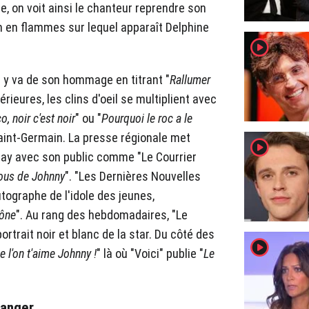
ne, on voit ainsi le chanteur reprendre son
n en flammes sur lequel apparaît Delphine
player2
" y va de son hommage en titrant "
Rallumer
érieures, les clins d'oeil se multiplient avec
, noir c'est noir
" ou "
Pourquoi le roc a le
Saint-Germain. La presse régionale met
player2
yday avec son public comme "Le Courrier
ous de Johnny
". "Les Dernières Nouvelles
tographe de l'idole des jeunes,
cône
". Au rang des hebdomadaires, "Le
portrait noir et blanc de la star. Du côté des
player2
e l'on t'aime Johnny !
" là où "Voici" publie "
Le
ranger