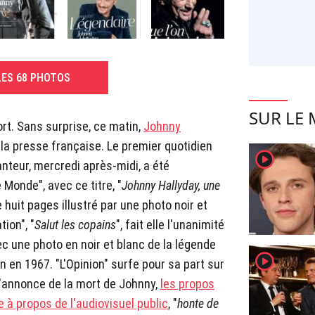
LES 68 PHOTOS
SUR LE
ort. Sans surprise, ce matin,
Johnny
e la presse française. Le premier quotidien
player2
nteur, mercredi après-midi, a été
 Monde", avec ce titre, "
Johnny Hallyday, une
 huit pages illustré par une photo noir et
ion", "
Salut les copains
", fait elle l'unanimité
c une photo en noir et blanc de la légende
player2
en 1967. "L'Opinion" surfe pour sa part sur
l'annonce de la mort de Johnny,
les propos
 à propos de l'audiovisuel public
, "
honte de