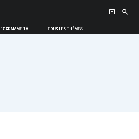
newsletter
search
PROGRAMME TV
TOUS LES THÈMES