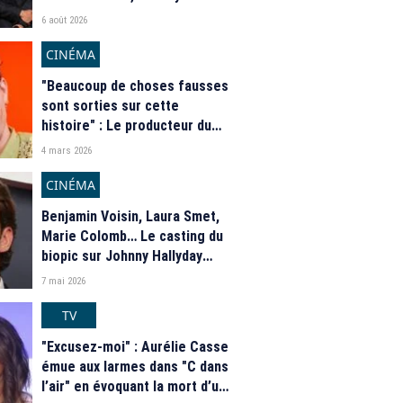
Hallyday... Ces stars qui n'ont
6 août 2026
pas aimé leurs imitations par
Laurent Gerra
CINÉMA
"Beaucoup de choses fausses
sont sorties sur cette
histoire" : Le producteur du
biopic sur Johnny Hallyday
4 mars 2026
explique (enfin) pourquoi
Raphaël Quenard a quitté le
CINÉMA
projet
Benjamin Voisin, Laura Smet,
Marie Colomb… Le casting du
biopic sur Johnny Hallyday
dévoilé
7 mai 2026
TV
"Excusez-moi" : Aurélie Casse
émue aux larmes dans "C dans
l’air" en évoquant la mort d’un