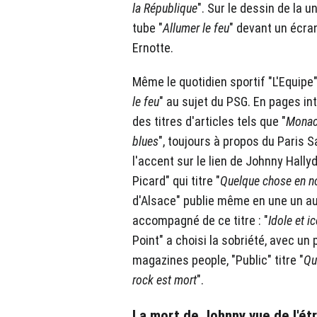
la République
". Sur le dessin de la u
tube "
Allumer le feu
" devant un écra
Ernotte.
Même le quotidien sportif "L'Equipe
le feu
" au sujet du PSG. En pages int
des titres d'articles tels que "
Monaco
blues
", toujours à propos du Paris 
l'accent sur le lien de Johnny Hall
Picard" qui titre "
Quelque chose en n
d'Alsace" publie même en une un au
accompagné de ce titre : "
Idole et i
Point" a choisi la sobriété, avec un 
magazines people, "Public" titre "
Qu
rock est mort
".
La mort de Johnny vue de l'ét