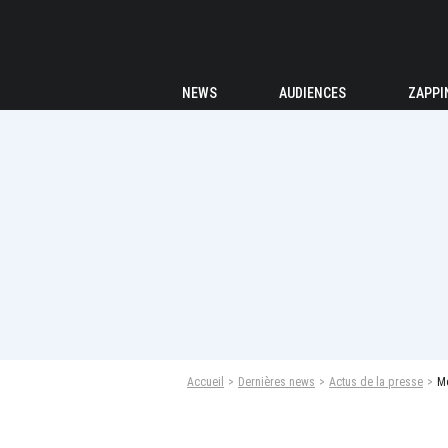
NEWS
AUDIENCES
ZAPPI
Accueil
Dernières news
Actus de la presse
Mo