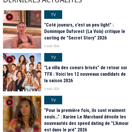
TV
player2
"Coté joueurs, c’est un peu light" :
Dominique Duforest (La Voix) critique le
casting de "Secret Story" 2026
6 août 2026
TV
player2
"La villa des coeurs brisés" de retour sur
TFX : Voici les 12 nouveaux candidats de
la saison 2026
6 août 2026
TV
player2
"Pour la première fois, ils sont vraiment
seuls…" : Karine Le Marchand dévoile les
nouveautés des speed dating de "L'Amour
est dans le pré" 2026