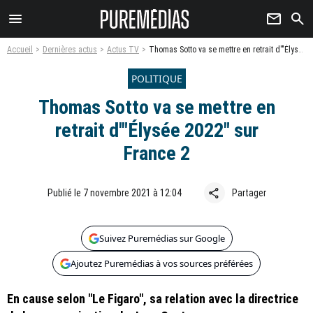
menu
newsletter
search
Accueil
Dernières actus
Actus TV
Thomas Sotto va se mettre en retrait d'"Élysée 2022" sur France 2
POLITIQUE
Thomas Sotto va se mettre en
retrait d'"Élysée 2022" sur
France 2
share
Publié le 7 novembre 2021 à 12:04
Partager
Suivez Puremédias sur Google
Ajoutez Puremédias à vos sources préférées
En cause selon "Le Figaro", sa relation avec la directrice