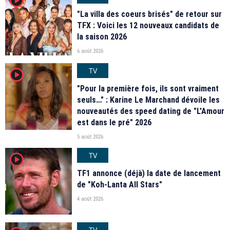
"La villa des coeurs brisés" de retour sur
TFX : Voici les 12 nouveaux candidats de
la saison 2026
6 août 2026
TV
player2
"Pour la première fois, ils sont vraiment
seuls…" : Karine Le Marchand dévoile les
nouveautés des speed dating de "L'Amour
est dans le pré" 2026
5 août 2026
TV
player2
TF1 annonce (déjà) la date de lancement
de "Koh-Lanta All Stars"
4 août 2026
TV