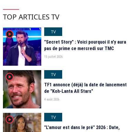
TOP ARTICLES TV
TV
player2
"Secret Story" : Voici pourquoi il n'y aura
pas de prime ce mercredi sur TMC
15 juillet 2026
TV
player2
TF1 annonce (déjà) la date de lancement
de "Koh-Lanta All Stars"
4 août 2026
TV
player2
"L'amour est dans le pré" 2026 : Date,