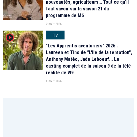
nouveautés, agriculteurs… Tout ce qu'il
faut savoir sur la saison 21 du
programme de M6
2 août 2026
TV
player2
"Les Apprentis aventuriers" 2026 :
Laureen et Tino de "L'île de la tentation",
Anthony Matéo, Jade Leboeuf... Le
casting complet de la saison 9 de la télé-
réalité de W9
1 août 2026