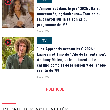
player2
"L'amour est dans le pré" 2026 : Date,
nouveautés, agriculteurs… Tout ce qu'il
faut savoir sur la saison 21 du
programme de M6
2 août 2026
TV
player2
"Les Apprentis aventuriers" 2026 :
Laureen et Tino de "L'île de la tentation",
Anthony Matéo, Jade Leboeuf... Le
casting complet de la saison 9 de la télé-
réalité de W9
1 août 2026
POLITIQUE
DERNIÈRES ACTUALITÉS