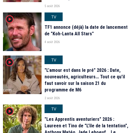
5 août 2026
TV
player2
TF1 annonce (déjà) la date de lancement
de "Koh-Lanta All Stars"
4 août 2026
TV
player2
"L'amour est dans le pré" 2026 : Date,
nouveautés, agriculteurs… Tout ce qu'il
faut savoir sur la saison 21 du
programme de M6
2 août 2026
TV
player2
"Les Apprentis aventuriers" 2026 :
Laureen et Tino de "L'île de la tentation",
Anthony Matéo, Jade Leboeuf... Le