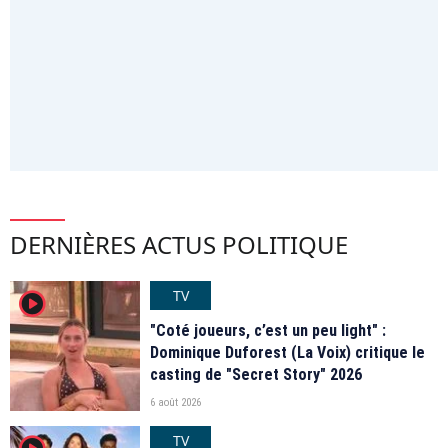
DERNIÈRES ACTUS POLITIQUE
TV
player2
"Coté joueurs, c’est un peu light" :
Dominique Duforest (La Voix) critique le
casting de "Secret Story" 2026
6 août 2026
TV
player2