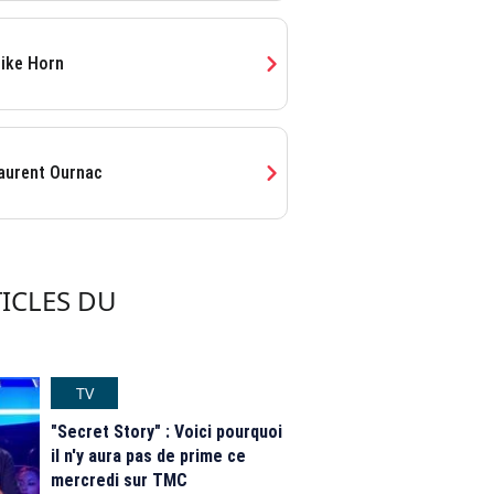
chevron_right
ike Horn
chevron_right
aurent Ournac
ICLES DU
TV
"Secret Story" : Voici pourquoi
il n'y aura pas de prime ce
mercredi sur TMC