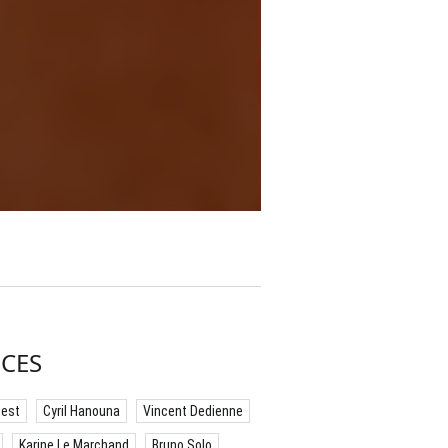
CES
best
Cyril Hanouna
Vincent Dedienne
Karine Le Marchand
Bruno Solo