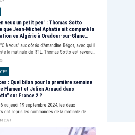
025
 en veux un petit peu" : Thomas Sotto
e que Jean-Michel Aphatie ait comparé la
ation en Algérie à Oradour-sur-Glane
plore son départ de RTL
 "C à vous" aux côtés d'Amandine Bégot, avec qui il
nte la matinale de RTL, Thomas Sotto est revenu
part de Jean-Michel Aphatie après ses propos sur
25
ation...
CES
es : Quel bilan pour la première semaine
ie Flament et Julien Arnaud dans
tin" sur France 2 ?
16 au jeudi 19 septembre 2024, les deux
rs ont repris les commandes de la matinale de
. Avec succès ?
re 2024