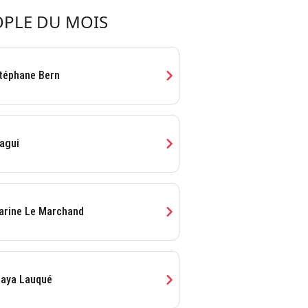
OPLE DU MOIS
chevron_right
téphane Bern
chevron_right
agui
chevron_right
arine Le Marchand
chevron_right
aya Lauqué