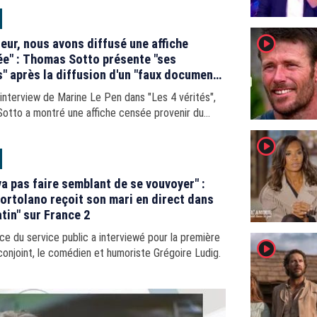
player2
reur, nous avons diffusé une affiche
ée" : Thomas Sotto présente "ses
" après la diffusion d'un "faux document"
élématin" sur France 2
'interview de Marine Le Pen dans "Les 4 vérités",
otto a montré une affiche censée provenir du
ment national. C'était en fait un visuel parodique.
player2
tateur...
va pas faire semblant de se vouvoyer" :
ortolano reçoit son mari en direct dans
tin" sur France 2
ice du service public a interviewé pour la première
player2
conjoint, le comédien et humoriste Grégoire Ludig.