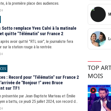
e, à la première place des audiences.
024
M
Sotto remplace Yves Calvi à la matinale
et quitte "Télématin" sur France 2
L
 après avoir quitté "RTL soir", le journaliste fera
r sur la station rouge à la rentrée.
024
TOP ART
CES
MOIS
es : Record pour "Télématin" sur France 2
l'arrivée de "Bonjour !" avec Bruce
nt sur TF1
player2
on présentée par Jean-Baptiste Marteau et Émilie
en a battu, ce jeudi 25 juillet 2024, son record de
dience de l'année 2024.
024