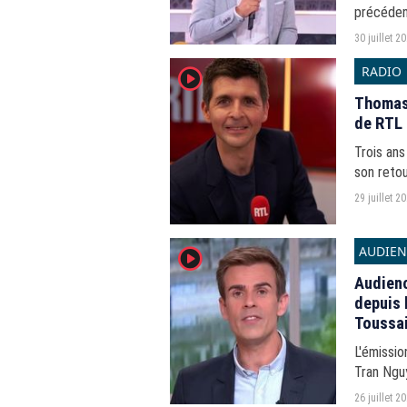
précédent
30 juillet 2
RADIO
player2
Thomas 
de RTL 
Trois ans
son retou
29 juillet 2
AUDIEN
player2
Audienc
depuis 
Toussai
L'émissi
Tran Nguy
part d'au
26 juillet 2