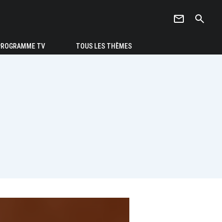
newsletter
search
PROGRAMME TV
TOUS LES THÈMES