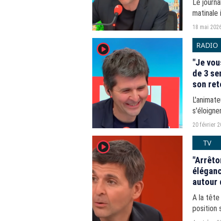
Le journa
matinale 
seul à la
18 mai 202
RADIO
player2
"Je vou
de 3 se
son ret
L'animate
s'éloigne
20 février 
TV
player2
"Arrêto
éléganc
autour 
de CNe
A la tête
position 
d'informa