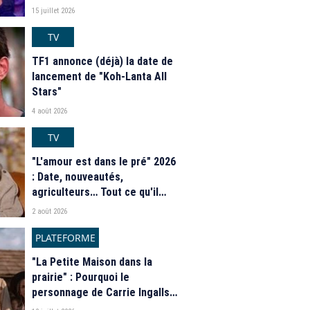
15 juillet 2026
TV
TF1 annonce (déjà) la date de
lancement de "Koh-Lanta All
Stars"
4 août 2026
TV
"L'amour est dans le pré" 2026
: Date, nouveautés,
agriculteurs… Tout ce qu'il
faut savoir sur la saison 21 du
2 août 2026
programme de M6
PLATEFORME
"La Petite Maison dans la
prairie" : Pourquoi le
personnage de Carrie Ingalls
est absente de la nouvelle