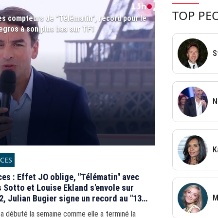
TOP PE
es compteurs de "Télématin", record pour le
egros à son plus bas sur TF1
S
N
K
CES
es : Effet JO oblige, "Télématin" avec
Sotto et Louise Ekland s'envole sur
2, Julian Bugier signe un record au "13
M
"
 a débuté la semaine comme elle a terminé la