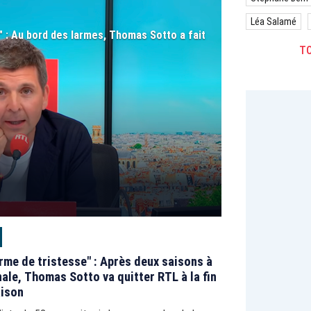
Léa Salamé
" : Au bord des larmes, Thomas Sotto a fait
TO
rme de tristesse" : Après deux saisons à
nale, Thomas Sotto va quitter RTL à la fin
aison