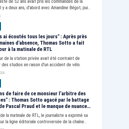
liste de 52 ans avait pris les commandes de la
il y a deux ans, d'abord avec Amandine Bégot, puis
 rentrée dernière.
6
s ai écoutés tous les jours" : Après près
maines d'absence, Thomas Sotto a fait
our à la matinale de RTL
ur de la station privée avait été contraint de
r des studios en raison d'un accident de vélo.
2026
ns de faire de ce monsieur l’arbitre des
es" : Thomas Sotto agacé par le battage
de Pascal Praud et le manque de nuance
ws
 de la matinale de RTL, le journaliste a exprimé sa
sur la ligne éditoriale controversée de la chaîne
tion.