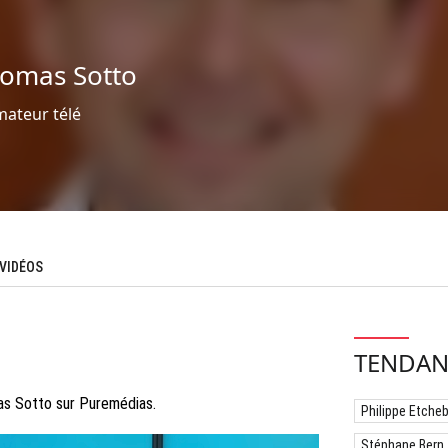
omas Sotto
mateur télé
VIDÉOS
TENDAN
as Sotto sur Puremédias.
Philippe Etche
Stéphane Bern