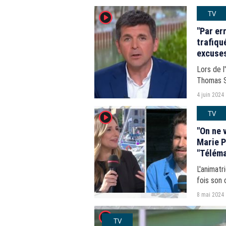
TV
player2
"Par er
trafiqu
excuses
dans "T
Lors de l
Thomas S
Rassemble
4 juin 2024
Le présen
TV
player2
"On ne 
Marie P
"Téléma
L'animatr
fois son 
8 mai 2024
player2
TV