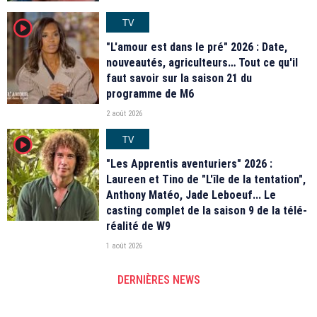
TV
player2
"L'amour est dans le pré" 2026 : Date,
nouveautés, agriculteurs… Tout ce qu'il
faut savoir sur la saison 21 du
programme de M6
2 août 2026
TV
player2
"Les Apprentis aventuriers" 2026 :
Laureen et Tino de "L'île de la tentation",
Anthony Matéo, Jade Leboeuf... Le
casting complet de la saison 9 de la télé-
réalité de W9
1 août 2026
DERNIÈRES NEWS