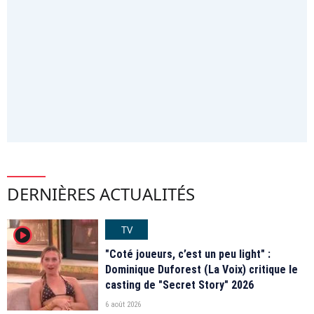
DERNIÈRES ACTUALITÉS
TV
player2
"Coté joueurs, c’est un peu light" :
Dominique Duforest (La Voix) critique le
casting de "Secret Story" 2026
6 août 2026