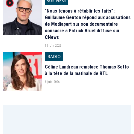
BUSINESS
player2
"Nous tenons à rétablir les faits" :
Guillaume Genton répond aux accusations
de Mediapart sur son documentaire
consacré à Patrick Bruel diffusé sur
CNews
13 juin 2026
RADIO
Céline Landreau remplace Thomas Sotto
à la tête de la matinale de RTL
8 juin 2026