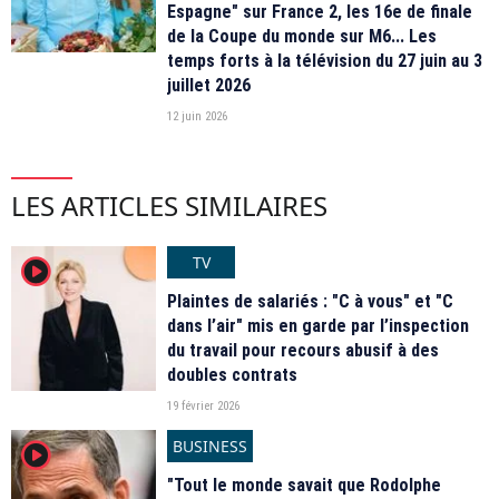
Espagne" sur France 2, les 16e de finale
de la Coupe du monde sur M6... Les
temps forts à la télévision du 27 juin au 3
juillet 2026
12 juin 2026
LES ARTICLES SIMILAIRES
TV
player2
Plaintes de salariés : "C à vous" et "C
dans l’air" mis en garde par l’inspection
du travail pour recours abusif à des
doubles contrats
19 février 2026
BUSINESS
player2
"Tout le monde savait que Rodolphe