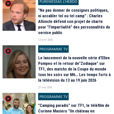
PUREMÉDIAS L'HEBDO
player2
"Ne pas donner de consignes politiques,
ni accabler tel ou tel camp" : Charles
Alloncle défend son projet de charte
pour "l'impartialité" des personnalités du
service public
12 avril 2026
PROGRAMME TV
player2
Le lancement de la nouvelle série d'Ellen
Pompeo et le retour de"Zodiaque" sur
TF1, des matchs de la Coupe du monde
tous les soirs sur M6... Les temps forts à
la télévision du 13 au 19 juin 2026
27 mai 2026
PROGRAMME TV
player2
"Camping paradis" sur TF1, le téléfilm de
Corinne Masiero "Un château en