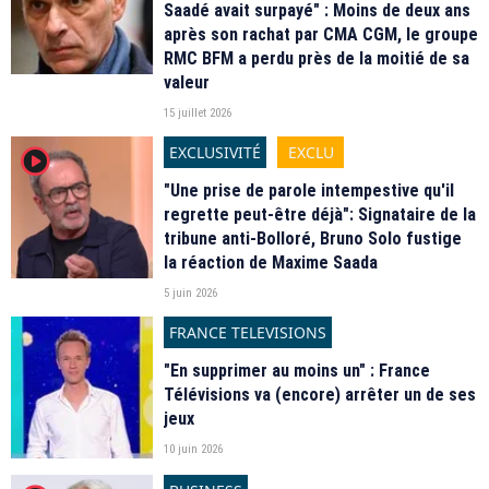
Saadé avait surpayé" : Moins de deux ans
après son rachat par CMA CGM, le groupe
RMC BFM a perdu près de la moitié de sa
valeur
15 juillet 2026
EXCLUSIVITÉ
EXCLU
player2
"Une prise de parole intempestive qu'il
regrette peut-être déjà": Signataire de la
tribune anti-Bolloré, Bruno Solo fustige
la réaction de Maxime Saada
5 juin 2026
FRANCE TELEVISIONS
"En supprimer au moins un" : France
Télévisions va (encore) arrêter un de ses
jeux
10 juin 2026