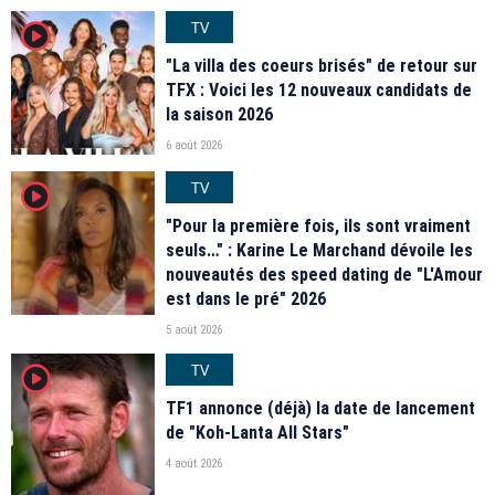
TV
player2
"La villa des coeurs brisés" de retour sur
TFX : Voici les 12 nouveaux candidats de
la saison 2026
6 août 2026
TV
player2
"Pour la première fois, ils sont vraiment
seuls…" : Karine Le Marchand dévoile les
nouveautés des speed dating de "L'Amour
est dans le pré" 2026
5 août 2026
TV
player2
TF1 annonce (déjà) la date de lancement
de "Koh-Lanta All Stars"
4 août 2026