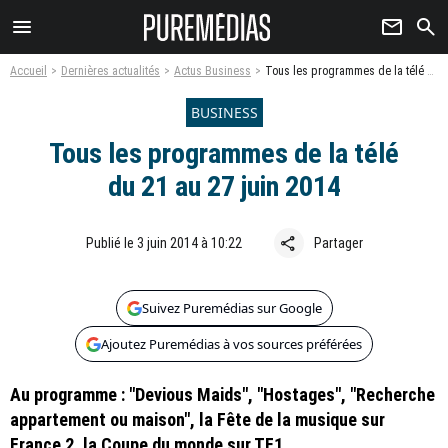
menu
newsletter
search
Accueil
Dernières actualités
Actus Business
Tous les programmes de la télé du 21 au 27 juin 2014
BUSINESS
Tous les programmes de la télé
du 21 au 27 juin 2014
share
Publié le 3 juin 2014 à 10:22
Partager
Suivez Puremédias sur Google
Ajoutez Puremédias à vos sources préférées
Au programme : "Devious Maids", "Hostages", "Recherche
appartement ou maison", la Fête de la musique sur
France 2, la Coupe du monde sur TF1...