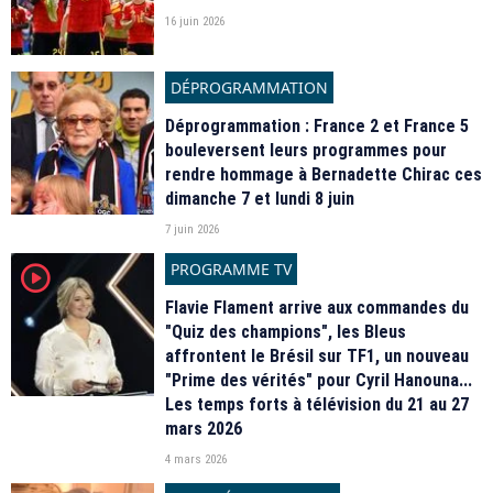
16 juin 2026
DÉPROGRAMMATION
Déprogrammation : France 2 et France 5
bouleversent leurs programmes pour
rendre hommage à Bernadette Chirac ces
dimanche 7 et lundi 8 juin
7 juin 2026
PROGRAMME TV
player2
Flavie Flament arrive aux commandes du
"Quiz des champions", les Bleus
affrontent le Brésil sur TF1, un nouveau
"Prime des vérités" pour Cyril Hanouna...
Les temps forts à télévision du 21 au 27
mars 2026
4 mars 2026