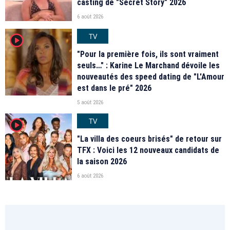
casting de "Secret Story" 2026
6 août 2026
TV
player2
"Pour la première fois, ils sont vraiment
seuls…" : Karine Le Marchand dévoile les
nouveautés des speed dating de "L'Amour
est dans le pré" 2026
5 août 2026
TV
player2
"La villa des coeurs brisés" de retour sur
TFX : Voici les 12 nouveaux candidats de
la saison 2026
6 août 2026