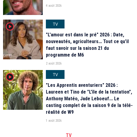
4 août 2026
TV
player2
"L'amour est dans le pré" 2026 : Date,
nouveautés, agriculteurs… Tout ce qu'il
faut savoir sur la saison 21 du
programme de M6
2 août 2026
TV
player2
"Les Apprentis aventuriers" 2026 :
Laureen et Tino de "L'île de la tentation",
Anthony Matéo, Jade Leboeuf... Le
casting complet de la saison 9 de la télé-
réalité de W9
1 août 2026
TV