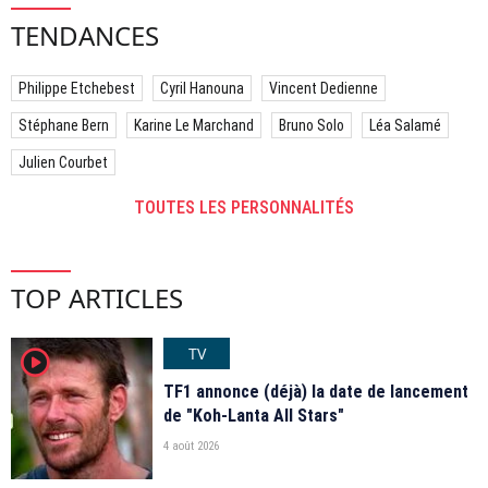
TENDANCES
Philippe Etchebest
Cyril Hanouna
Vincent Dedienne
Stéphane Bern
Karine Le Marchand
Bruno Solo
Léa Salamé
Julien Courbet
TOUTES LES PERSONNALITÉS
TOP ARTICLES
TV
player2
TF1 annonce (déjà) la date de lancement
de "Koh-Lanta All Stars"
4 août 2026