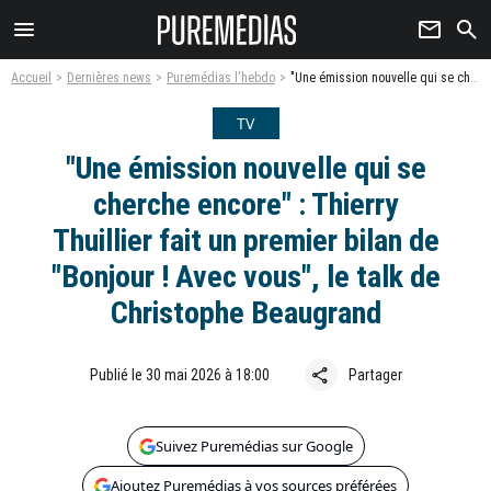
menu
newsletter
search
Accueil
Dernières news
Puremédias l'hebdo
"Une émission nouvelle qui se cherche encore" : Thierry Thuillier fait un premier bilan de "Bonjour ! Avec vous", le talk de Christophe Beaugrand
TV
"Une émission nouvelle qui se
cherche encore" : Thierry
Thuillier fait un premier bilan de
"Bonjour ! Avec vous", le talk de
Christophe Beaugrand
share
Publié le 30 mai 2026 à 18:00
Partager
Suivez Puremédias sur Google
Ajoutez Puremédias à vos sources préférées