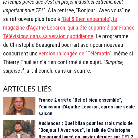
le temps parce que c'est un projet industriel extrêmement
important pour TF1
". À la rentrée, "Bonjour ! Avec vous" ne
se retrouvera plus face à
"Bel & Bien ensemble", le
magazine d'Agathe Lecaron, qui a été supprimé par France
Télévisions dans sa version quotidienne
. Le programme
de Christophe Beaugrand pourrait avoir pour nouveau
concurrent une
version rallongée de "Télématin"
, même si
Thierry Thuillier n'a rien confirmé à ce sujet.
"Surprise,
surprise !
", a-t-il conclu dans un sourire.
ARTICLES LIÉS
France 2 arrête "Bel et bien ensemble",
l'émission d'Agathe Lecaron, après une seule
saison
Audiences : Quel bilan pour les trois mois de
"Bonjour ! Avec vous", le talk de Christophe
Beaugrand lancé en janvier dernier sur TF1 ?