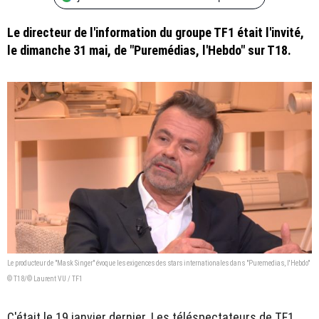
Le directeur de l'information du groupe TF1 était l'invité,
le dimanche 31 mai, de "Puremédias, l'Hebdo" sur T18.
Le producteur de "Mask Singer" évoque les exigences des stars internationales dans "Puremedias, l'Hebdo"
© T18/© Laurent VU / TF1
C'était le 19 janvier dernier. Les téléspectateurs de TF1