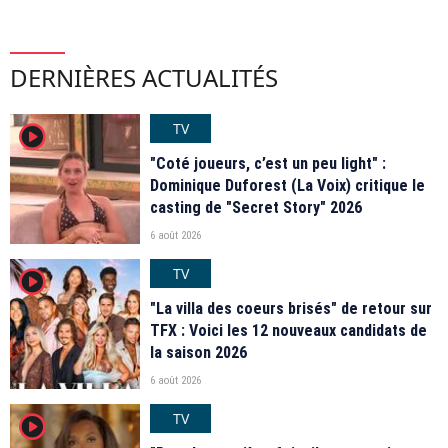
DERNIÈRES ACTUALITÉS
TV
player2
"Coté joueurs, c’est un peu light" :
Dominique Duforest (La Voix) critique le
casting de "Secret Story" 2026
6 août 2026
TV
player2
"La villa des coeurs brisés" de retour sur
TFX : Voici les 12 nouveaux candidats de
la saison 2026
6 août 2026
TV
player2