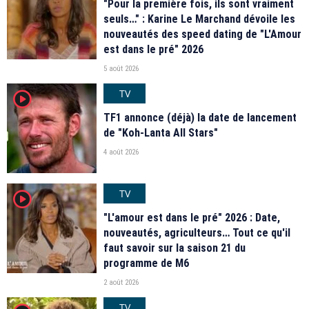
"Pour la première fois, ils sont vraiment
seuls…" : Karine Le Marchand dévoile les
nouveautés des speed dating de "L'Amour
est dans le pré" 2026
5 août 2026
TV
player2
TF1 annonce (déjà) la date de lancement
de "Koh-Lanta All Stars"
4 août 2026
TV
player2
"L'amour est dans le pré" 2026 : Date,
nouveautés, agriculteurs… Tout ce qu'il
faut savoir sur la saison 21 du
programme de M6
2 août 2026
TV