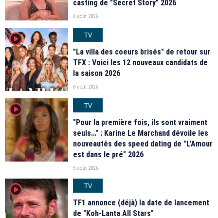
casting de "Secret Story" 2026
6 août 2026
TV
player2
"La villa des coeurs brisés" de retour sur
TFX : Voici les 12 nouveaux candidats de
la saison 2026
6 août 2026
TV
player2
"Pour la première fois, ils sont vraiment
seuls…" : Karine Le Marchand dévoile les
nouveautés des speed dating de "L'Amour
est dans le pré" 2026
5 août 2026
TV
player2
TF1 annonce (déjà) la date de lancement
de "Koh-Lanta All Stars"