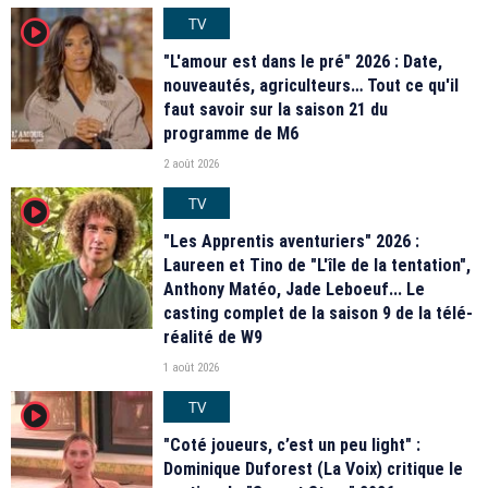
TV
player2
"L'amour est dans le pré" 2026 : Date,
nouveautés, agriculteurs… Tout ce qu'il
faut savoir sur la saison 21 du
programme de M6
2 août 2026
TV
player2
"Les Apprentis aventuriers" 2026 :
Laureen et Tino de "L'île de la tentation",
Anthony Matéo, Jade Leboeuf... Le
casting complet de la saison 9 de la télé-
réalité de W9
1 août 2026
TV
player2
"Coté joueurs, c’est un peu light" :
Dominique Duforest (La Voix) critique le