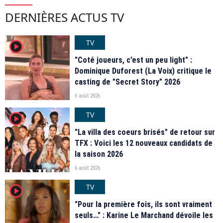
DERNIÈRES ACTUS TV
TV
player2
"Coté joueurs, c’est un peu light" :
Dominique Duforest (La Voix) critique le
casting de "Secret Story" 2026
6 août 2026
TV
player2
"La villa des coeurs brisés" de retour sur
TFX : Voici les 12 nouveaux candidats de
la saison 2026
6 août 2026
TV
player2
"Pour la première fois, ils sont vraiment
seuls…" : Karine Le Marchand dévoile les