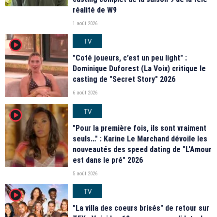
réalité de W9
1 août 2026
TV
player2
"Coté joueurs, c’est un peu light" :
Dominique Duforest (La Voix) critique le
casting de "Secret Story" 2026
6 août 2026
TV
player2
"Pour la première fois, ils sont vraiment
seuls…" : Karine Le Marchand dévoile les
nouveautés des speed dating de "L'Amour
est dans le pré" 2026
5 août 2026
TV
player2
"La villa des coeurs brisés" de retour sur