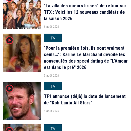
"La villa des coeurs brisés" de retour sur
TFX : Voici les 12 nouveaux candidats de
la saison 2026
6 août 2026
TV
player2
"Pour la première fois, ils sont vraiment
seuls…" : Karine Le Marchand dévoile les
nouveautés des speed dating de "L'Amour
est dans le pré" 2026
5 août 2026
TV
player2
TF1 annonce (déjà) la date de lancement
de "Koh-Lanta All Stars"
4 août 2026
TV
player2