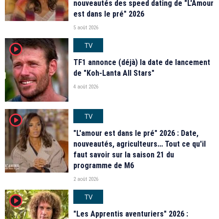
nouveautés des speed dating de "L'Amour
est dans le pré" 2026
5 août 2026
TV
player2
TF1 annonce (déjà) la date de lancement
de "Koh-Lanta All Stars"
4 août 2026
TV
player2
"L'amour est dans le pré" 2026 : Date,
nouveautés, agriculteurs… Tout ce qu'il
faut savoir sur la saison 21 du
programme de M6
2 août 2026
TV
player2
"Les Apprentis aventuriers" 2026 :