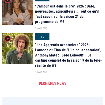
"L'amour est dans le pré" 2026 : Date,
nouveautés, agriculteurs… Tout ce qu'il
faut savoir sur la saison 21 du
programme de M6
2 août 2026
TV
player2
"Les Apprentis aventuriers" 2026 :
Laureen et Tino de "L'île de la tentation",
Anthony Matéo, Jade Leboeuf... Le
casting complet de la saison 9 de la télé-
réalité de W9
1 août 2026
DERNIÈRES NEWS