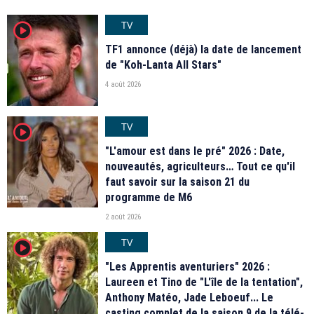
TV
player2
TF1 annonce (déjà) la date de lancement
de "Koh-Lanta All Stars"
4 août 2026
TV
player2
"L'amour est dans le pré" 2026 : Date,
nouveautés, agriculteurs… Tout ce qu'il
faut savoir sur la saison 21 du
programme de M6
2 août 2026
TV
player2
"Les Apprentis aventuriers" 2026 :
Laureen et Tino de "L'île de la tentation",
Anthony Matéo, Jade Leboeuf... Le
casting complet de la saison 9 de la télé-