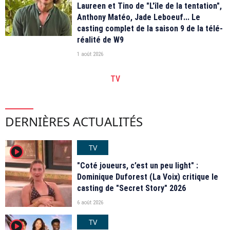
Laureen et Tino de "L'île de la tentation",
Anthony Matéo, Jade Leboeuf... Le
casting complet de la saison 9 de la télé-
réalité de W9
1 août 2026
TV
DERNIÈRES ACTUALITÉS
TV
player2
"Coté joueurs, c’est un peu light" :
Dominique Duforest (La Voix) critique le
casting de "Secret Story" 2026
6 août 2026
TV
player2