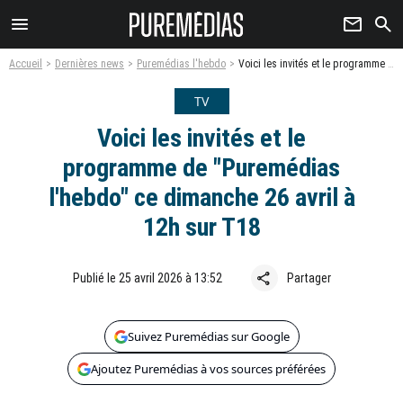
menu
newsletter
search
Accueil
Dernières news
Puremédias l'hebdo
Voici les invités et le programme de "Puremédias l'hebdo" ce dimanche 26 avril à 12h sur T18
TV
Voici les invités et le
programme de "Puremédias
l'hebdo" ce dimanche 26 avril à
12h sur T18
share
Publié le 25 avril 2026 à 13:52
Partager
Suivez Puremédias sur Google
Ajoutez Puremédias à vos sources préférées