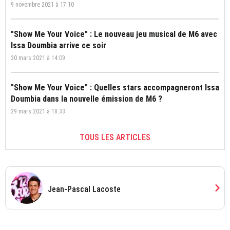
9 novembre 2021 à 17:10
"Show Me Your Voice" : Le nouveau jeu musical de M6 avec
Issa Doumbia arrive ce soir
30 mars 2021 à 14:09
"Show Me Your Voice" : Quelles stars accompagneront Issa
Doumbia dans la nouvelle émission de M6 ?
29 mars 2021 à 18:33
TOUS LES ARTICLES
chevron_right
Jean-Pascal Lacoste