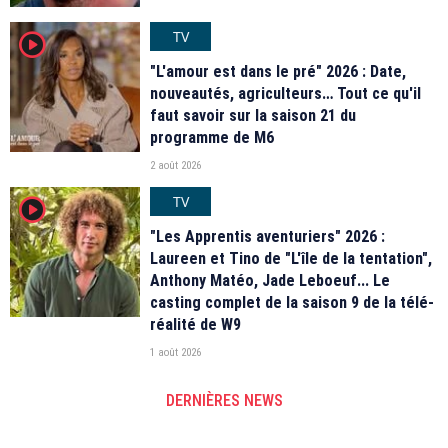
TV
player2
"L'amour est dans le pré" 2026 : Date,
nouveautés, agriculteurs… Tout ce qu'il
faut savoir sur la saison 21 du
programme de M6
2 août 2026
TV
player2
"Les Apprentis aventuriers" 2026 :
Laureen et Tino de "L'île de la tentation",
Anthony Matéo, Jade Leboeuf... Le
casting complet de la saison 9 de la télé-
réalité de W9
1 août 2026
DERNIÈRES NEWS