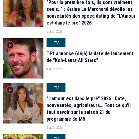
"Pour la première fois, ils sont vraiment
seuls…" : Karine Le Marchand dévoile les
nouveautés des speed dating de "L'Amour
est dans le pré" 2026
5 août 2026
TV
player2
TF1 annonce (déjà) la date de lancement
de "Koh-Lanta All Stars"
4 août 2026
TV
player2
"L'amour est dans le pré" 2026 : Date,
nouveautés, agriculteurs… Tout ce qu'il
faut savoir sur la saison 21 du
programme de M6
2 août 2026
TV