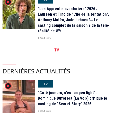
player2
"Les Apprentis aventuriers" 2026 :
Laureen et Tino de "L'île de la tentation",
Anthony Matéo, Jade Leboeuf... Le
casting complet de la saison 9 de la télé-
réalité de W9
1 août 2026
TV
DERNIÈRES ACTUALITÉS
TV
player2
"Coté joueurs, c’est un peu light" :
Dominique Duforest (La Voix) critique le
casting de "Secret Story" 2026
6 août 2026