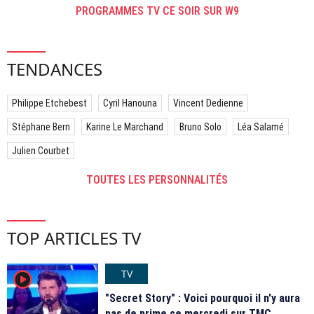
PROGRAMMES TV CE SOIR SUR W9
TENDANCES
Philippe Etchebest
Cyril Hanouna
Vincent Dedienne
Stéphane Bern
Karine Le Marchand
Bruno Solo
Léa Salamé
Julien Courbet
TOUTES LES PERSONNALITÉS
TOP ARTICLES TV
TV
player2
"Secret Story" : Voici pourquoi il n'y aura
pas de prime ce mercredi sur TMC