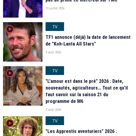
15 juillet 2026
TV
player2
TF1 annonce (déjà) la date de lancement
de "Koh-Lanta All Stars"
4 août 2026
TV
player2
"L'amour est dans le pré" 2026 : Date,
nouveautés, agriculteurs… Tout ce qu'il
faut savoir sur la saison 21 du
programme de M6
2 août 2026
TV
player2
"Les Apprentis aventuriers" 2026 :