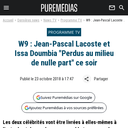
menu
newsletter
search
Accueil
Dernières news
News TV
Programme TV
W9 : Jean-Pascal Lacoste et Issa Doumbia "Perdus au milieu de nulle part" ce soir
PROGRAMME TV
W9 : Jean-Pascal Lacoste et
Issa Doumbia "Perdus au milieu
de nulle part" ce soir
share
Publié le 23 octobre 2018 à 17:47
Partager
Suivez Puremédias sur Google
Ajoutez Puremédias à vos sources préférées
Les deux célébrités vont être livrées à elles-mêmes à