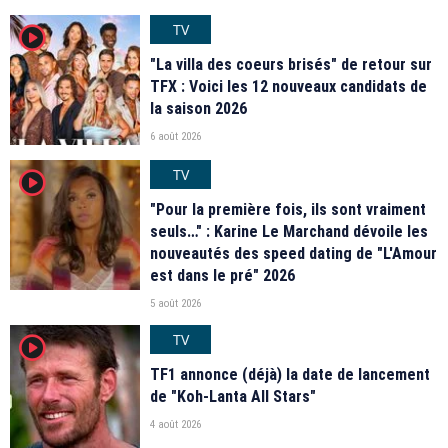
TV
player2
"La villa des coeurs brisés" de retour sur
TFX : Voici les 12 nouveaux candidats de
la saison 2026
6 août 2026
TV
player2
"Pour la première fois, ils sont vraiment
seuls…" : Karine Le Marchand dévoile les
nouveautés des speed dating de "L'Amour
est dans le pré" 2026
5 août 2026
TV
player2
TF1 annonce (déjà) la date de lancement
de "Koh-Lanta All Stars"
4 août 2026