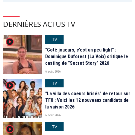
DERNIÈRES ACTUS TV
TV
player2
"Coté joueurs, c’est un peu light" :
Dominique Duforest (La Voix) critique le
casting de "Secret Story" 2026
6 août 2026
TV
player2
"La villa des coeurs brisés" de retour sur
TFX : Voici les 12 nouveaux candidats de
la saison 2026
6 août 2026
TV
player2