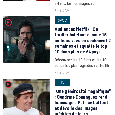
84 ans, les hommages se
multiplient. Rachida Dati, Nathalie
7 août 2024
Simon, Sophie Davant ou encore
SVOD
player2
Cyril Féraud n'ont pas manqué de
saluer la mémoire de...
Audiences Netflix : Ce
thriller haletant cumule 15
millions vues en seulement 2
semaines et squatte le top
10 dans plus de 64 pays
Découvrez les 10 films et les 10
séries les plus regardés sur Netflix
du 29 juillet au 4 août 2024.
7 août 2024
TV
player2
"Une générosité magnifique"
: Cendrine Dominguez rend
hommage à Patrice Laffont
et dévoile des images
inédites de leurs