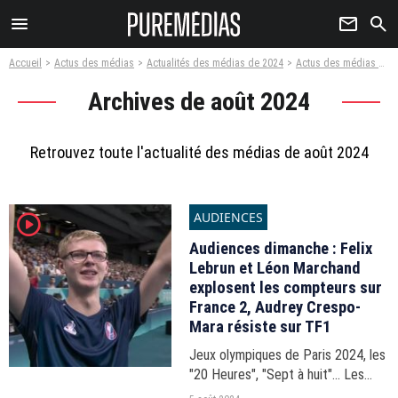
menu
newsletter
search
Accueil
Actus des médias
Actualités des médias de 2024
Actus des médias août 2024
Archives de août 2024
Retrouvez toute l'actualité des médias de août 2024
AUDIENCES
player2
Audiences dimanche : Felix
Lebrun et Léon Marchand
explosent les compteurs sur
France 2, Audrey Crespo-
Mara résiste sur TF1
Jeux olympiques de Paris 2024, les
"20 Heures", "Sept à huit"... Les
audiences de la journée du