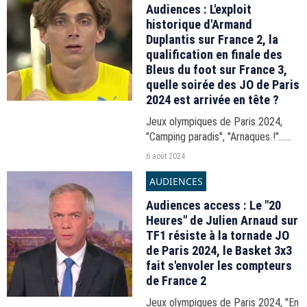
Audiences : L'exploit
historique d'Armand
Duplantis sur France 2, la
qualification en finale des
Bleus du foot sur France 3,
quelle soirée des JO de Paris
2024 est arrivée en tête ?
Jeux olympiques de Paris 2024,
"Camping paradis", "Arnaques !"...
Les audiences de la soirée du lundi
6 août 2024
5 août 2024.
AUDIENCES
Audiences access : Le "20
Heures" de Julien Arnaud sur
TF1 résiste à la tornade JO
de Paris 2024, le Basket 3x3
fait s'envoler les compteurs
de France 2
Jeux olympiques de Paris 2024, "En