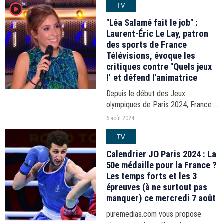
TV
player2
préquel de "Game of Thrones".
"Léa Salamé fait le job" :
Laurent-Éric Le Lay, patron
des sports de France
Télévisions, évoque les
critiques contre "Quels jeux
!" et défend l'animatrice
Depuis le début des Jeux
olympiques de Paris 2024, France 2
propose tous les soirs l'émission
6 août 2024
"Quels jeux !", animée par Léa
TV
Salamé et Laurent Luyat. Un
rendez-vous qui a suscité des...
Calendrier JO Paris 2024 : La
50e médaille pour la France ?
Les temps forts et les 3
épreuves (à ne surtout pas
manquer) ce mercredi 7 août
puremedias.com vous propose