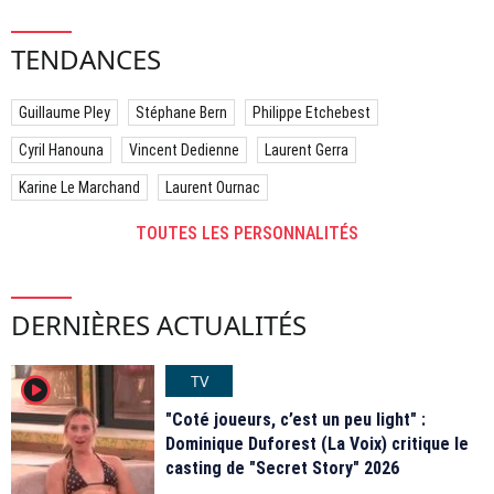
TENDANCES
Guillaume Pley
Stéphane Bern
Philippe Etchebest
Cyril Hanouna
Vincent Dedienne
Laurent Gerra
Karine Le Marchand
Laurent Ournac
TOUTES LES PERSONNALITÉS
DERNIÈRES ACTUALITÉS
TV
player2
"Coté joueurs, c’est un peu light" :
Dominique Duforest (La Voix) critique le
casting de "Secret Story" 2026