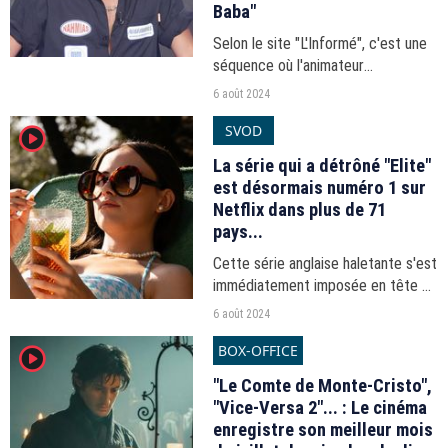
Baba"
Selon le site "L'Informé", c'est une
séquence où l'animateur
complimentait son chroniqueur
6 août 2024
Sasha Elbaz sur ses chaussures qui
SVOD
player2
a valu à la chaîne la sanction d'un
euro symbolique.
La série qui a détrôné "Elite"
est désormais numéro 1 sur
Netflix dans plus de 71
pays...
Cette série anglaise haletante s'est
immédiatement imposée en tête du
classement des contenus les plus
6 août 2024
visionnés dans le monde.
BOX-OFFICE
player2
"Le Comte de Monte-Cristo",
"Vice-Versa 2"... : Le cinéma
enregistre son meilleur mois