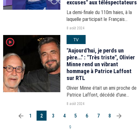
excuses" aux téléspectateurs
La demi-finale du 110m haies, à la
laquelle participait le Français
Sasha Zhoya, a été coupée en plein
8 août 2024
milieu pour passer sur France 5.
TV
player2
"Aujourd'hui, je perds un
père..." : "Très triste", Olivier
Minne rend un vibrant
hommage à Patrice Laffont
sur RTL
Olivier Minne était un ami proche de
Patrice Laffont, décédé d'une
crise cardiaque mercredi 7 août.
8 août 2024
L'animateur de France 2 a rendu un
arrow_left
arrow_right
tendre hommage à son mentor au
1
2
3
4
5
6
7
8
micro de RTL.
9