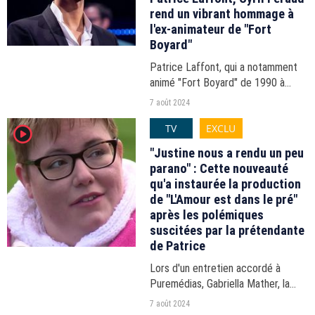
rend un vibrant hommage à
l'ex-animateur de "Fort
Boyard"
Patrice Laffont, qui a notamment
animé "Fort Boyard" de 1990 à
1999, est mort ce mercredi 7 août.
7 août 2024
Sur les réseaux sociaux, Cyril
TV
EXCLU
player2
Féraud a rendu un hommage
touchant à celui qui l'a...
"Justine nous a rendu un peu
parano" : Cette nouveauté
qu'a instaurée la production
de "L'Amour est dans le pré"
après les polémiques
suscitées par la prétendante
de Patrice
Lors d'un entretien accordé à
Puremédias, Gabriella Mather, la
productrice de "L'Amour est dans le
7 août 2024
pré", est revenue sur les