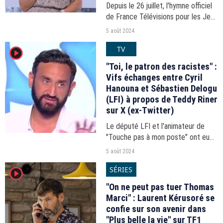
Depuis le 26 juillet, l'hymne officiel
de France Télévisions pour les Jeux
olympiques de Paris 2024 habille
5 août 2024
chaque coupure publicitaire sur
TV
player2
France 2, France 3 et France 5.
"Toi, le patron des racistes" :
Vifs échanges entre Cyril
Hanouna et Sébastien Delogu
(LFI) à propos de Teddy Riner
sur X (ex-Twitter)
Le député LFI et l'animateur de
"Touche pas à mon poste" ont eu
un vif échange sur le réseau social
5 août 2024
X à la suite du titre olympique des
SÉRIES
player2
Français aux Jeux Olympiques de
Paris.
"On ne peut pas tuer Thomas
Marci" : Laurent Kérusoré se
confie sur son avenir dans
"Plus belle la vie" sur TF1