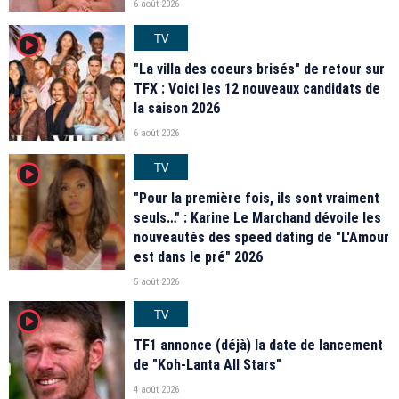
6 août 2026
TV
player2
"La villa des coeurs brisés" de retour sur
TFX : Voici les 12 nouveaux candidats de
la saison 2026
6 août 2026
TV
player2
"Pour la première fois, ils sont vraiment
seuls…" : Karine Le Marchand dévoile les
nouveautés des speed dating de "L'Amour
est dans le pré" 2026
5 août 2026
TV
player2
TF1 annonce (déjà) la date de lancement
de "Koh-Lanta All Stars"
4 août 2026