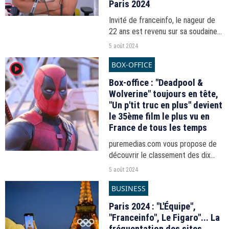
Paris 2024
Invité de franceinfo, le nageur de
22 ans est revenu sur sa soudaine
notoriété grâce aux Jeux
5 août 2024
olympiques de Paris.
BOX-OFFICE
player2
Box-office : "Deadpool &
Wolverine" toujours en tête,
"Un p'tit truc en plus" devient
le 35ème film le plus vu en
France de tous les temps
puremedias.com vous propose de
découvrir le classement des dix
films qui ont fait le plus d'entrées
5 août 2024
en salles du mercredi 31 juillet au
BUSINESS
dimanche 4 août 2024.
Paris 2024 : "L'Équipe",
"Franceinfo", Le Figaro"... La
fréquentation des sites