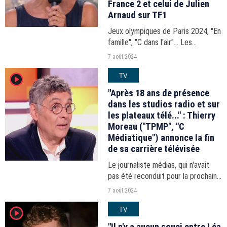
France 2 et celui de Julien
Arnaud sur TF1
Jeux olympiques de Paris 2024, "En
famille", "C dans l'air"... Les
audiences du 18-21h du mardi 6
7 août 2024
août 2024.
TV
player2
"Après 18 ans de présence
dans les studios radio et sur
les plateaux télé..." : Thierry
Moreau ("TPMP", "C
Médiatique") annonce la fin
de sa carrière télévisée
Le journaliste médias, qui n'avait
pas été reconduit pour la prochaine
saison de "C Médiatique", a
7 août 2024
annoncé mardi 6 août qu'il arrêtait
TV
player2
également "Estelle Midi", l'émission
d'Estelle...
"Il n'y a aucun souci entre Léa