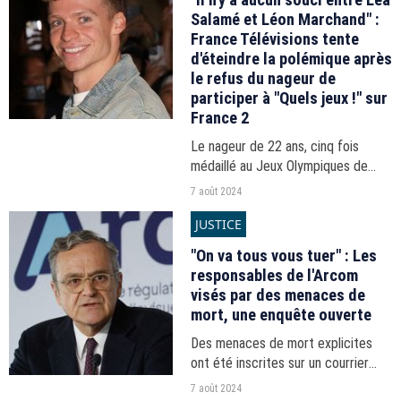
Salamé et Léon Marchand" :
France Télévisions tente
d'éteindre la polémique après
le refus du nageur de
participer à "Quels jeux !" sur
France 2
Le nageur de 22 ans, cinq fois
médaillé au Jeux Olympiques de
Paris 2024, a refusé l'invitation du
7 août 2024
talk-show de France 2, qui évoque
JUSTICE
une simple question de préférence
et organisation.
"On va tous vous tuer" : Les
responsables de l'Arcom
visés par des menaces de
mort, une enquête ouverte
Des menaces de mort explicites
ont été inscrites sur un courrier
anonyme reçu au siège de l'Arcom,
7 août 2024