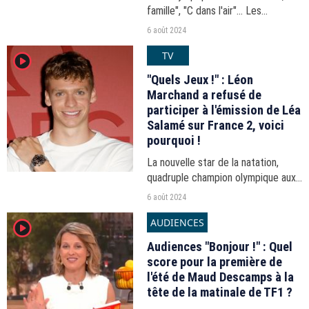
famille", "C dans l'air"... Les
audiences du 18-21h du lundi 5 août
6 août 2024
2024.
TV
player2
"Quels Jeux !" : Léon
Marchand a refusé de
participer à l'émission de Léa
Salamé sur France 2, voici
pourquoi !
La nouvelle star de la natation,
quadruple champion olympique aux
JO de Paris, a refusé de participer
6 août 2024
au talk-show quotidien dans son
AUDIENCES
player2
marathon des médias.
Audiences "Bonjour !" : Quel
score pour la première de
l'été de Maud Descamps à la
tête de la matinale de TF1 ?