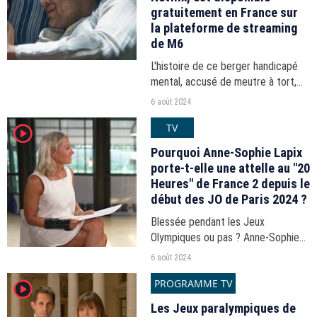
gratuitement en France sur
la plateforme de streaming
de M6
L'histoire de ce berger handicapé
mental, accusé de meutre à tort,
avait ému les abonnés Netflix. Le
6 août 2024
film est désormais visible
TV
player2
gratuitement sur M6+.
Pourquoi Anne-Sophie Lapix
porte-t-elle une attelle au "20
Heures" de France 2 depuis le
début des JO de Paris 2024 ?
Blessée pendant les Jeux
Olympiques ou pas ? Anne-Sophie
Lapix donne la raison de son attelle
6 août 2024
au poignet.
PROGRAMME TV
player2
Les Jeux paralympiques de