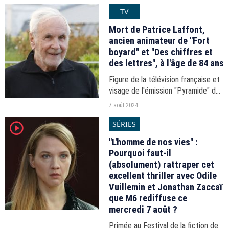
révèle RMC. Le gendarme de
TV
l'audiovisuel a déposé plainte.
Mort de Patrice Laffont,
ancien animateur de "Fort
boyard" et "Des chiffres et
des lettres", à l'âge de 84 ans
Figure de la télévision française et
visage de l'émission "Pyramide" de
1991 à 2001, celui qui s'illustrait
7 août 2024
désormais sur les planches est
SÉRIES
player2
décédé ce mercredi 7 août.
"L'homme de nos vies" :
Pourquoi faut-il
(absolument) rattraper cet
excellent thriller avec Odile
Vuillemin et Jonathan Zaccaï
que M6 rediffuse ce
mercredi 7 août ?
Primée au Festival de la fiction de