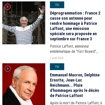
TV
player2
modifications intervenues dans le
processus de casting...
Déprogrammation : France 2
casse son antenne pour
rendre hommage à Patrice
Laffont, une émission
spéciale sera proposée en
septembre sur France 3
Patrice Laffont, animateur
emblématique de "Fort Boyard",
"Pyramide" et "Des chiffres et des
7 août 2024
lettres" est décédé ce 7 août.
TV
player2
France Télévisions annonce d'ores
et déjà plusieurs émissions...
Emmanuel Macron, Delphine
Ernotte, Jean-Luc
Reichmann... Pluie
d'hommages après le décès
de Patrice Laffont
Après la mort de Patrice Laffont, à