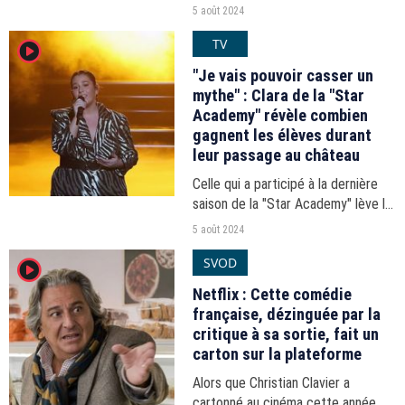
France 2 depuis le plateau spécial
5 août 2024
installé au Trocadéro pour les Jeux
TV
player2
Olympiques.
"Je vais pouvoir casser un
mythe" : Clara de la "Star
Academy" révèle combien
gagnent les élèves durant
leur passage au château
Celle qui a participé à la dernière
saison de la "Star Academy" lève le
voile sur le salaire des candidats du
5 août 2024
télé-crochet de la Une.
SVOD
player2
Netflix : Cette comédie
française, dézinguée par la
critique à sa sortie, fait un
carton sur la plateforme
Alors que Christian Clavier a
cartonné au cinéma cette année