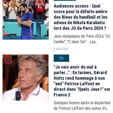
Audiences access : Quel
score pour la défaite amère
des Bleus du handball et les
adieux de Nikola Karabatic
lors des JO de Paris 2024 ?
Jeux olympiques de Paris 2024, "En
famille", "C dans l'air"... Les
audiences du 18-21h du mercredi 7
8 août 2024
août 2024.
TV
player2
"Je vais avoir du mal à
parler..." : En larmes, Gérard
Holtz rend hommage à son
"ami" Patrice Laffont en
direct dans "Quels Jeux !" sur
France 2
Quelques heures après la disparition
de Patrice Laffont des suites d'un