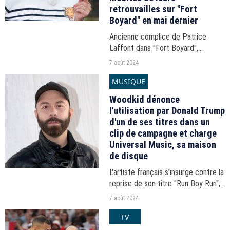
retrouvailles sur "Fort
Boyard" en mai dernier
Ancienne complice de Patrice
Laffont dans "Fort Boyard",
Cendrine Dominguez salue la
7 août 2024
mémoire de celui qui est décédé
MUSIQUE
ce jour.
Woodkid dénonce
l'utilisation par Donald Trump
d'un de ses titres dans un
clip de campagne et charge
Universal Music, sa maison
de disque
L'artiste français s'insurge contre la
reprise de son titre "Run Boy Run",
écrite comme "un hymne LGBT+".
7 août 2024
TV