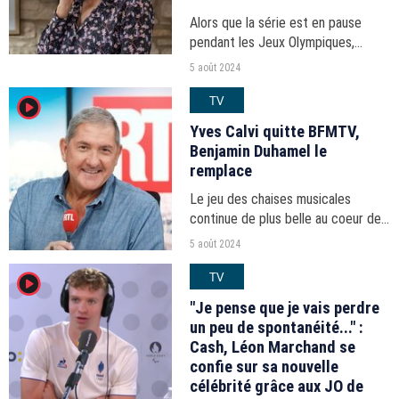
Alors que la série est en pause
pendant les Jeux Olympiques,
Laurent Kérusoré, qui interprète
5 août 2024
Thomas Marci dans "Plus belle la
TV
player2
vie", donne quelques indices sur
l'avenir de son personnage.
Yves Calvi quitte BFMTV,
Benjamin Duhamel le
remplace
Le jeu des chaises musicales
continue de plus belle au coeur de
cet été dans le PAF. Yves Calvi
5 août 2024
vient d'annoncer son départ de la
TV
player2
chaîne info.
"Je pense que je vais perdre
un peu de spontanéité..." :
Cash, Léon Marchand se
confie sur sa nouvelle
célébrité grâce aux JO de