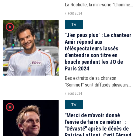
La Rochelle, la mini-série "L'homme
de nos vies" est rediffusée sur M6.
7 août 2024
Un très bon thriller à ne pas
TV
player2
manquer si vous ne l'avez pas
encore vu.
"J'en peux plus" : Le chanteur
Amir répond aux
téléspectateurs lassés
d'entendre son titre en
boucle pendant les JO de
Paris 2024
Des extraits de sa chanson
"Sommet" sont diffusés plusieurs
fois par jour entre les épreuves sur
7 août 2024
France Télévisions.
TV
player2
"Merci de m'avoir donné
l'envie de faire ce métier" :
"Dévasté" après le décès de
Patrice Laffont, Cyril Féraud