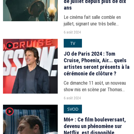
de juillet depuis plus de dix
ans
Le cinéma fait salle comble en
juillet, signant une très belle
performance avec 18,71 millions de
6 août 2024
tickets écoulés en un mois.
TV
player2
JO de Paris 2024 : Tom
Cruise, Phoenix, Air... quels
artistes seront présents à la
cérémonie de clôture ?
Ce dimanche 11 août, un nouveau
show mis en scène par Thomas
Jolly sonnera (déjà) la fin des Jeux
6 août 2024
olympiques, et certaines stars
SVOD
player2
internationales sont déjà
annoncées.
M6+ : Ce film bouleversant,
devenu un phénomène sur
Netflix, est disponible