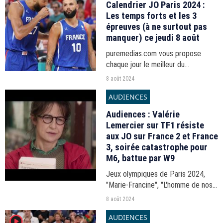
Calendrier JO Paris 2024 :
Les temps forts et les 3
épreuves (à ne surtout pas
manquer) ce jeudi 8 août
puremedias.com vous propose
chaque jour le meilleur du
programme des Jeux olympiques
8 août 2024
2024 à Paris.
AUDIENCES
Audiences : Valérie
Lemercier sur TF1 résiste
aux JO sur France 2 et France
3, soirée catastrophe pour
M6, battue par W9
Jeux olympiques de Paris 2024,
"Marie-Francine", "L'homme de nos
vies"... Les audiences de la soirée
8 août 2024
du mercredi 7 août 2024.
AUDIENCES
player2