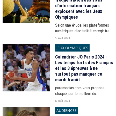
d'information français
explosent avec les Jeux
Olympiques
Selon une étude, les plateformes
numériques d'actualité enregistrent
une augmentation de 42% de plus
5 août 2024
de visiteurs par rapport aux JO de
JEUX OLYMPIQUES
Tokyo en 2021.
Calendrier JO Paris 2024 :
Les temps forts des Français
et les 3 épreuves à ne
surtout pas manquer ce
mardi 6 août
puremedias.com vous propose
chaque jour le meilleur du
programme des Jeux olympiques
6 août 2024
2024 à Paris.
AUDIENCES