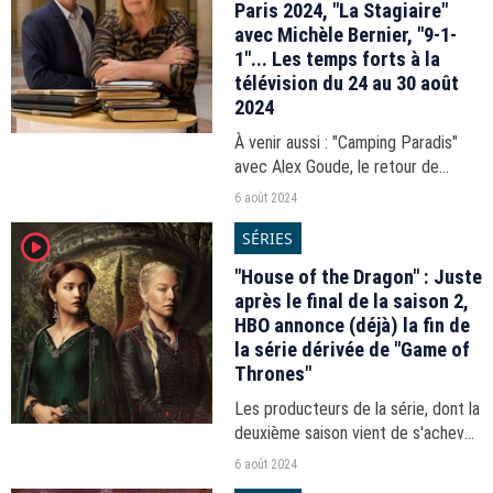
Paris 2024, "La Stagiaire"
avec Michèle Bernier, "9-1-
1"... Les temps forts à la
télévision du 24 au 30 août
2024
À venir aussi : "Camping Paradis"
avec Alex Goude, le retour de
"Quels Jeux !" avec Léa Salamé et
6 août 2024
Laurent Luyat, "Everything
SÉRIES
player2
Everywhere All at Once" sur France
5, "Le grand concours"...
​​"House of the Dragon" : Juste
après le final de la saison 2,
HBO annonce (déjà) la fin de
la série dérivée de "Game of
Thrones"
Les producteurs de la série, dont la
deuxième saison vient de s'achever
ce lundi, ont annoncé deux
6 août 2024
nouvelles salves d'épisodes pour le