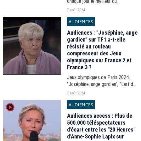
chaque jour le meilleur du
programme des Jeux olympiques
7 août 2024
2024 à Paris.
AUDIENCES
Audiences : "Joséphine, ange
gardien" sur TF1 a-t-elle
résisté au rouleau
compresseur des Jeux
olympiques sur France 2 et
France 3 ?
Jeux olympiques de Paris 2024,
"Joséphine, ange gardien", "L'art du
crime"... Les audiences de la soirée
7 août 2024
du mardi 6 août 2024.
AUDIENCES
player2
Audiences access : Plus de
500.000 téléspectateurs
d'écart entre les "20 Heures"
d'Anne-Sophie Lapix sur