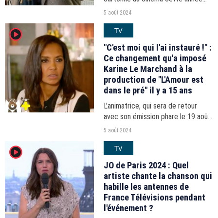
avec "Cocorico", le comédien a
5 août 2024
aussi le vent en poupe sur Netflix.
TV
player2
L'un de ses précédents films fait
actuellement partie...
"C'est moi qui l'ai instauré !" :
Ce changement qu'a imposé
Karine Le Marchand à la
production de "L'Amour est
dans le pré" il y a 15 ans
L'animatrice, qui sera de retour
avec son émission phare le 19 août
prochain, s'est confiée sur l'aspect
5 août 2024
thérapeutique du programme de
TV
player2
M6.
JO de Paris 2024 : Quel
artiste chante la chanson qui
habille les antennes de
France Télévisions pendant
l'événement ?