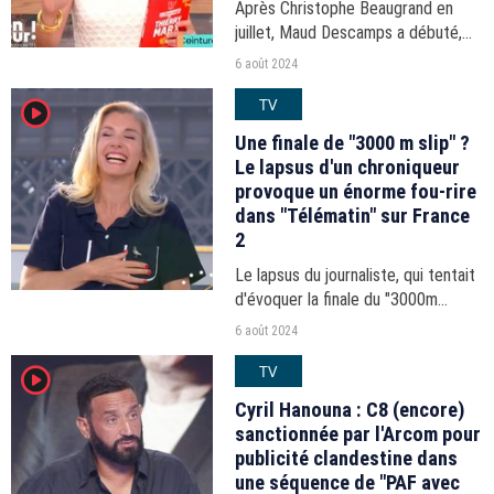
Après Christophe Beaugrand en
juillet, Maud Descamps a débuté,
ce lundi 5 août 2024, sa première
6 août 2024
session de remplacement estival
TV
player2
de Bruce Toussaint.
Une finale de "3000 m slip" ?
Le lapsus d'un chroniqueur
provoque un énorme fou-rire
dans "Télématin" sur France
2
Le lapsus du journaliste, qui tentait
d'évoquer la finale du "3000m
steeple" aux Jeux Olympiques de
6 août 2024
Paris, a déclenché l'hilarité générale
TV
player2
du plateau.
Cyril Hanouna : C8 (encore)
sanctionnée par l'Arcom pour
publicité clandestine dans
une séquence de "PAF avec