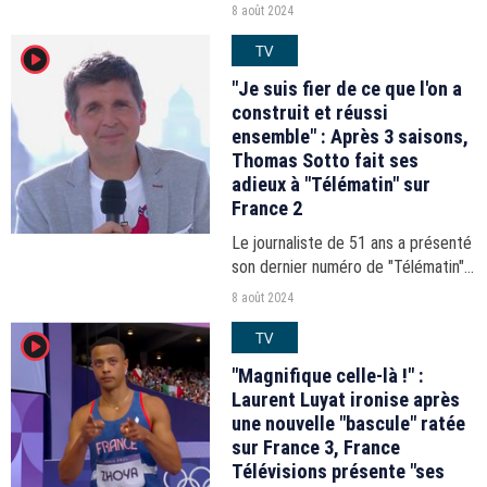
infarctus, son ami Gérard Holtz a
8 août 2024
tenu à lui rendre hommage en
TV
player2
direct sur France 2.
"Je suis fier de ce que l'on a
construit et réussi
ensemble" : Après 3 saisons,
Thomas Sotto fait ses
adieux à "Télématin" sur
France 2
Le journaliste de 51 ans a présenté
son dernier numéro de "Télématin"
sur France 2 ce jeudi 8 août 2024.
8 août 2024
TV
player2
"Magnifique celle-là !" :
Laurent Luyat ironise après
une nouvelle "bascule" ratée
sur France 3, France
Télévisions présente "ses