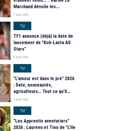
vraiment seuls…" : Karine Le
Marchand dévoile les
nouveautés des speed dating
5 août 2026
de "L'Amour est dans le pré"
2026
TV
TF1 annonce (déjà) la date de
lancement de "Koh-Lanta All
Stars"
4 août 2026
TV
"L'amour est dans le pré" 2026
: Date, nouveautés,
agriculteurs… Tout ce qu'il
faut savoir sur la saison 21 du
2 août 2026
programme de M6
TV
"Les Apprentis aventuriers"
2026 : Laureen et Tino de "L'île