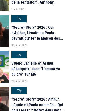
de la tentation", Anthony
Matéo, Jade Leboeuf... Le
1 août 2026
casting complet de la saison 9
de la télé-réalité de W9
TV
"Secret Story" 2026 : Qui
d'Arthur, Léonie ou Paola
devrait quitter la Maison des
secrets ce soir ? Les
30 juillet 2026
estimations de notre sondage
TV
Studio Danielle et Arthur
débarquent dans "L’amour vu
du pré" sur M6
29 juillet 2026
TV
"Secret Story" 2026 : Arthur,
Léonie et Paola nommés... Qui
doit rester ? Votez dans notre