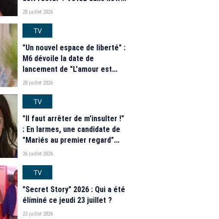
sondage
28 juillet 2026
TV
"Un nouvel espace de liberté" :
M6 dévoile la date de
lancement de "L'amour est
dans le pré" 2026 et une
28 juillet 2026
grande nouveauté pour Karine
Le Marchand
TV
"Il faut arrêter de m'insulter !"
: En larmes, une candidate de
"Mariés au premier regard"
dénonce le harcèlement
26 juillet 2026
qu'elle subit depuis la
diffusion de l'émission de M6
TV
"Secret Story" 2026 : Qui a été
éliminé ce jeudi 23 juillet ?
23 juillet 2026