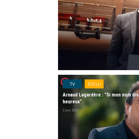
16 février 2023
player2
TV
EXCLU
Arnaud Lagardère : "Si mon nom dispa
heureux"
2 juin 2022