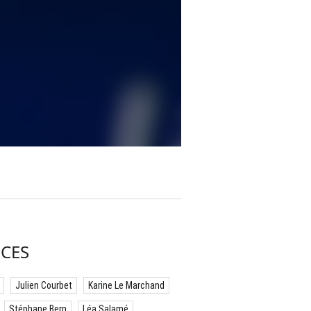
CES
Julien Courbet
Karine Le Marchand
Stéphane Bern
Léa Salamé