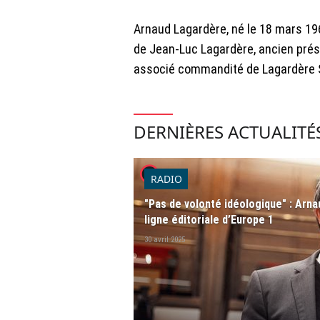
Arnaud Lagardère, né le 18 mars 196
de Jean-Luc Lagardère, ancien prési
associé commandité de Lagardère S
DERNIÈRES ACTUALITÉ
player2
RADIO
"Pas de volonté idéologique" : Ar
ligne éditoriale d’Europe 1
30 avril 2025