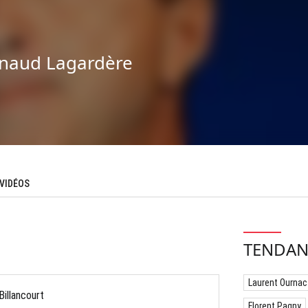
naud Lagardère
VIDÉOS
TENDAN
Laurent Ournac
illancourt
Florent Pagny