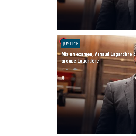
player2
JUSTICE
Mis en examen, Arnaud Lagardère co
groupe Lagardère
30 avril 2024