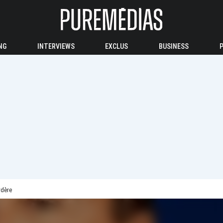
NG
INTERVIEWS
EXCLUS
BUSINESS
rdère