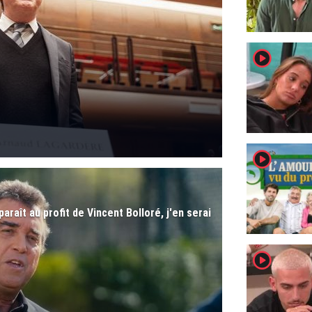
player2
player2
raît au profit de Vincent Bolloré, j'en serai
player2