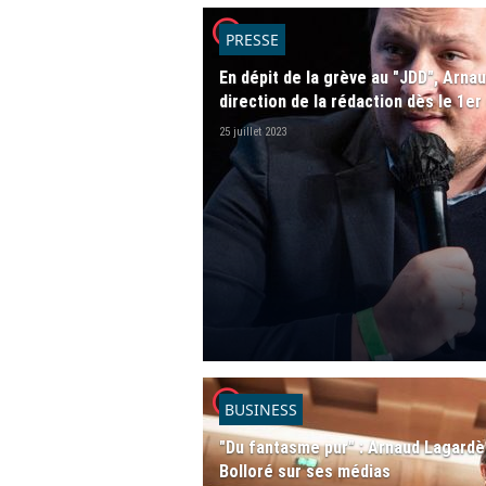
player2
PRESSE
En dépit de la grève au "JDD", Arna
direction de la rédaction dès le 1er
25 juillet 2023
player2
BUSINESS
"Du fantasme pur" : Arnaud Lagardè
Bolloré sur ses médias