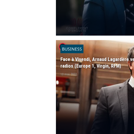
player2
BUSINESS
Face à Vivendi, Arnaud Lagardère v
radios (Europe 1, Virgin, RFM)
10 mai 2022