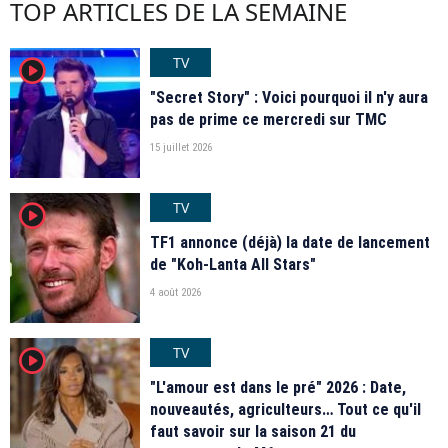
TOP ARTICLES DE LA SEMAINE
TV
player2
"Secret Story" : Voici pourquoi il n'y aura
pas de prime ce mercredi sur TMC
15 juillet 2026
TV
player2
TF1 annonce (déjà) la date de lancement
de "Koh-Lanta All Stars"
4 août 2026
TV
player2
"L'amour est dans le pré" 2026 : Date,
nouveautés, agriculteurs… Tout ce qu'il
faut savoir sur la saison 21 du