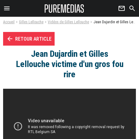
menu
newsletter
search
Accueil
Gilles Lellouche
Vidéos de Gilles Lellouche
Jean Dujardin et Gilles Lellouche victime d'un gros fou rire - Vidéo
arrow_left
RETOUR ARTICLE
Jean Dujardin et Gilles
Lellouche victime d'un gros fou
rire