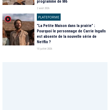
programme de M6
2 août 2026
PLATEFORME
player2
"La Petite Maison dans la prairie" :
Pourquoi le personnage de Carrie Ingalls
est absente de la nouvelle série de
Netflix ?
10 juillet 2026