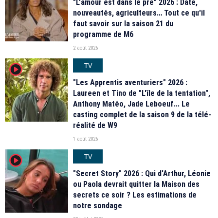
"L'amour est dans le pré" 2026 : Date,
nouveautés, agriculteurs… Tout ce qu'il
faut savoir sur la saison 21 du
programme de M6
2 août 2026
TV
player2
"Les Apprentis aventuriers" 2026 :
Laureen et Tino de "L'île de la tentation",
Anthony Matéo, Jade Leboeuf... Le
casting complet de la saison 9 de la télé-
réalité de W9
1 août 2026
TV
player2
"Secret Story" 2026 : Qui d'Arthur, Léonie
ou Paola devrait quitter la Maison des
secrets ce soir ? Les estimations de
notre sondage