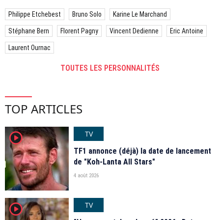
Philippe Etchebest
Bruno Solo
Karine Le Marchand
Stéphane Bern
Florent Pagny
Vincent Dedienne
Eric Antoine
Laurent Ournac
TOUTES LES PERSONNALITÉS
TOP ARTICLES
TV
player2
TF1 annonce (déjà) la date de lancement
de "Koh-Lanta All Stars"
4 août 2026
TV
player2