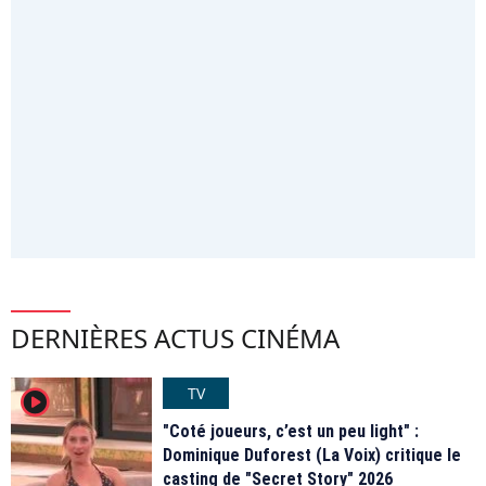
DERNIÈRES ACTUS CINÉMA
TV
player2
"Coté joueurs, c’est un peu light" :
Dominique Duforest (La Voix) critique le
casting de "Secret Story" 2026