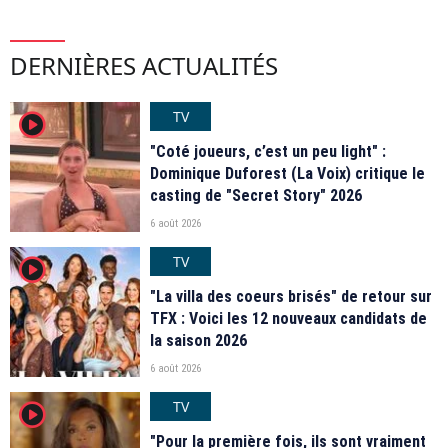
DERNIÈRES ACTUALITÉS
TV
player2
"Coté joueurs, c’est un peu light" :
Dominique Duforest (La Voix) critique le
casting de "Secret Story" 2026
6 août 2026
TV
player2
"La villa des coeurs brisés" de retour sur
TFX : Voici les 12 nouveaux candidats de
la saison 2026
6 août 2026
TV
player2
"Pour la première fois, ils sont vraiment