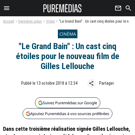
menu
newsletter
search
Accueil
Dernières actus
Video
"Le Grand Bain" : Un cast cinq étoiles pour le nouveau film de Gilles Lellouche
CINÉMA
"Le Grand Bain" : Un cast cinq
étoiles pour le nouveau film de
Gilles Lellouche
share
Publié le 13 octobre 2018 à 12:34
Partager
Suivez Puremédias sur Google
Ajoutez Puremédias à vos sources préférées
Dans cette troisième réalisation signée Gilles Lellouche,