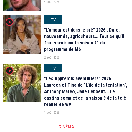
4 août 2026
TV
player2
"L'amour est dans le pré" 2026 : Date,
nouveautés, agriculteurs… Tout ce qu'il
faut savoir sur la saison 21 du
programme de M6
2 août 2026
TV
player2
"Les Apprentis aventuriers" 2026 :
Laureen et Tino de "L'île de la tentation",
Anthony Matéo, Jade Leboeuf... Le
casting complet de la saison 9 de la télé-
réalité de W9
1 août 2026
CINÉMA