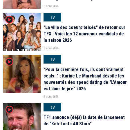
6 août 2026
TV
player2
"La villa des coeurs brisés" de retour sur
TFX : Voici les 12 nouveaux candidats de
la saison 2026
6 août 2026
TV
player2
"Pour la première fois, ils sont vraiment
seuls…" : Karine Le Marchand dévoile les
nouveautés des speed dating de "L'Amour
est dans le pré" 2026
5 août 2026
TV
player2
TF1 annonce (déjà) la date de lancement
de "Koh-Lanta All Stars"