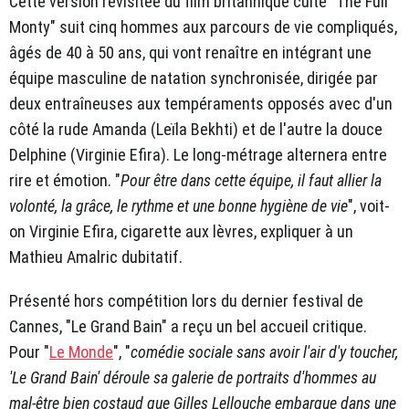
Cette version revisitée du film britannique culte "The Full
Monty" suit cinq hommes aux parcours de vie compliqués,
âgés de 40 à 50 ans, qui vont renaître en intégrant une
équipe masculine de natation synchronisée, dirigée par
deux entraîneuses aux tempéraments opposés avec d'un
côté la rude Amanda (Leïla Bekhti) et de l'autre la douce
Delphine (Virginie Efira). Le long-métrage alternera entre
rire et émotion. "
Pour être dans cette équipe, il faut allier la
volonté, la grâce, le rythme et une bonne hygiène de vie
", voit-
on Virginie Efira, cigarette aux lèvres, expliquer à un
Mathieu Amalric dubitatif.
Présenté hors compétition lors du dernier festival de
Cannes, "Le Grand Bain" a reçu un bel accueil critique.
Pour "
Le Monde
", "
comédie sociale sans avoir l'air d'y toucher,
'Le Grand Bain' déroule sa galerie de portraits d'hommes au
mal-être bien costaud que Gilles Lellouche embarque dans une