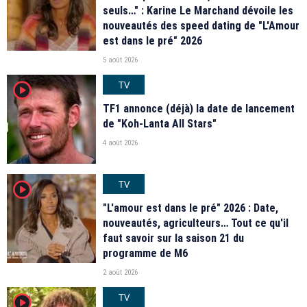
seuls…" : Karine Le Marchand dévoile les
nouveautés des speed dating de "L'Amour
est dans le pré" 2026
5 août 2026
TV
player2
TF1 annonce (déjà) la date de lancement
de "Koh-Lanta All Stars"
4 août 2026
TV
player2
"L'amour est dans le pré" 2026 : Date,
nouveautés, agriculteurs… Tout ce qu'il
faut savoir sur la saison 21 du
programme de M6
2 août 2026
TV
player2