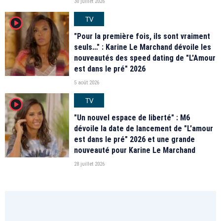
30 juillet 2026
TV
player2
"Pour la première fois, ils sont vraiment
seuls…" : Karine Le Marchand dévoile les
nouveautés des speed dating de "L'Amour
est dans le pré" 2026
5 août 2026
TV
player2
"Un nouvel espace de liberté" : M6
dévoile la date de lancement de "L'amour
est dans le pré" 2026 et une grande
nouveauté pour Karine Le Marchand
28 juillet 2026