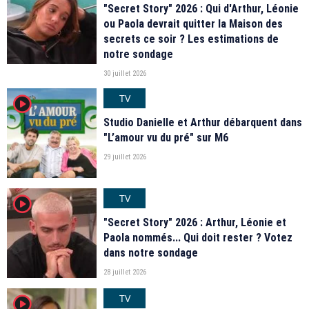
"Secret Story" 2026 : Qui d'Arthur, Léonie
ou Paola devrait quitter la Maison des
secrets ce soir ? Les estimations de
notre sondage
30 juillet 2026
TV
player2
Studio Danielle et Arthur débarquent dans
"L’amour vu du pré" sur M6
29 juillet 2026
TV
player2
"Secret Story" 2026 : Arthur, Léonie et
Paola nommés... Qui doit rester ? Votez
dans notre sondage
28 juillet 2026
TV
player2