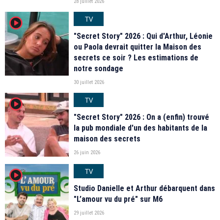
28 juillet 2026
TV
player2
"Secret Story" 2026 : Qui d'Arthur, Léonie
ou Paola devrait quitter la Maison des
secrets ce soir ? Les estimations de
notre sondage
30 juillet 2026
TV
player2
"Secret Story" 2026 : On a (enfin) trouvé
la pub mondiale d'un des habitants de la
maison des secrets
26 juin 2026
TV
player2
Studio Danielle et Arthur débarquent dans
"L’amour vu du pré" sur M6
29 juillet 2026