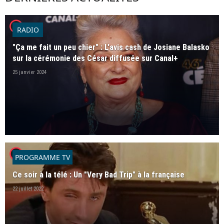
player2
RADIO
"Ça me fait un peu chier" : L'avis cash de Josiane Balasko
sur la cérémonie des César diffusée sur Canal+
25 janvier 2024
player2
PROGRAMME TV
Ce soir à la télé : Un "Very Bad Trip" à la française
22 juillet 2022