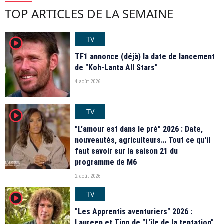
TOP ARTICLES DE LA SEMAINE
TV
player2
TF1 annonce (déjà) la date de lancement
de "Koh-Lanta All Stars"
4 août 2026
TV
player2
"L'amour est dans le pré" 2026 : Date,
nouveautés, agriculteurs… Tout ce qu'il
faut savoir sur la saison 21 du
programme de M6
2 août 2026
TV
player2
"Les Apprentis aventuriers" 2026 :
Laureen et Tino de "L'île de la tentation",