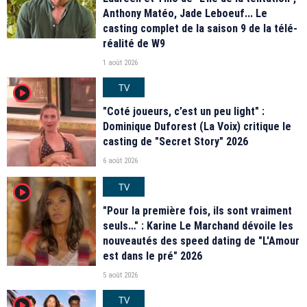
Anthony Matéo, Jade Leboeuf... Le
casting complet de la saison 9 de la télé-
réalité de W9
1 août 2026
TV
player2
"Coté joueurs, c’est un peu light" :
Dominique Duforest (La Voix) critique le
casting de "Secret Story" 2026
6 août 2026
TV
player2
"Pour la première fois, ils sont vraiment
seuls…" : Karine Le Marchand dévoile les
nouveautés des speed dating de "L'Amour
est dans le pré" 2026
5 août 2026
TV
player2