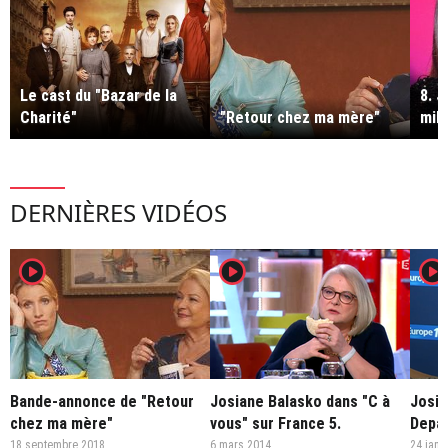
Le cast du "Bazar de la
8. J
Charité"
"Retour chez ma mère"
mill
DERNIÈRES VIDÉOS
player2
player2
player2
Bande-annonce de "Retour
Josiane Balasko dans "C à
Josia
chez ma mère"
vous" sur France 5.
Depa
18 septembre 2018
6 mars 2014
24 janv