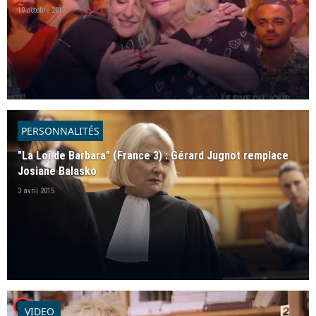
19 octobre 2017
PERSONNALITÉS
"La Loi de Barbara" (France 3) : Gérard Jugnot remplace
Josiane Balasko
3 avril 2015
player2
VIDEO