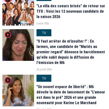
"La villa des coeurs brisés" de retour sur
TFX : Voici les 12 nouveaux candidats de
la saison 2026
6 août 2026
TV
player2
"Il faut arrêter de m'insulter !" : En
larmes, une candidate de "Mariés au
premier regard" dénonce le harcèlement
qu'elle subit depuis la diffusion de
l'émission de M6
26 juillet 2026
TV
player2
"Un nouvel espace de liberté" : M6
dévoile la date de lancement de "L'amour
est dans le pré" 2026 et une grande
nouveauté pour Karine Le Marchand