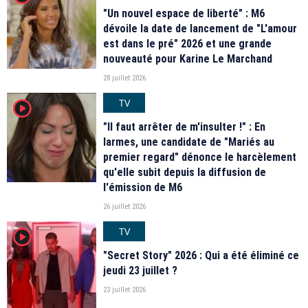
"Un nouvel espace de liberté" : M6
dévoile la date de lancement de "L'amour
est dans le pré" 2026 et une grande
nouveauté pour Karine Le Marchand
28 juillet 2026
TV
player2
"Il faut arrêter de m'insulter !" : En
larmes, une candidate de "Mariés au
premier regard" dénonce le harcèlement
qu'elle subit depuis la diffusion de
l'émission de M6
26 juillet 2026
TV
player2
"Secret Story" 2026 : Qui a été éliminé ce
jeudi 23 juillet ?
23 juillet 2026