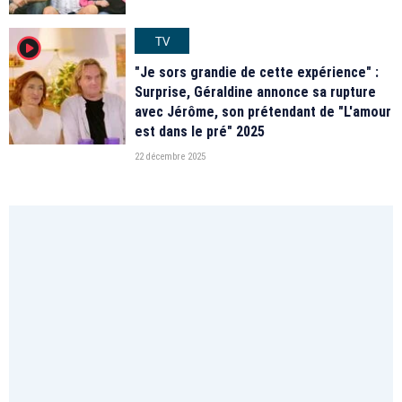
TV
player2
"Je sors grandie de cette expérience" :
Surprise, Géraldine annonce sa rupture
avec Jérôme, son prétendant de "L'amour
est dans le pré" 2025
22 décembre 2025