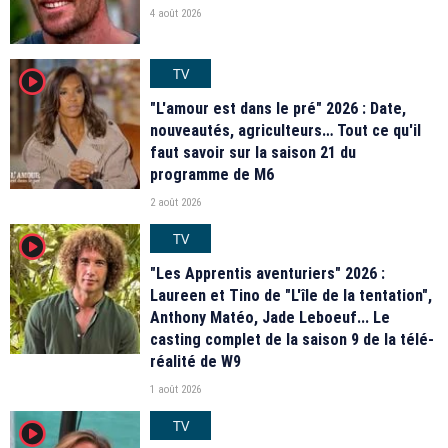
4 août 2026
TV
player2
"L'amour est dans le pré" 2026 : Date,
nouveautés, agriculteurs… Tout ce qu'il
faut savoir sur la saison 21 du
programme de M6
2 août 2026
TV
player2
"Les Apprentis aventuriers" 2026 :
Laureen et Tino de "L'île de la tentation",
Anthony Matéo, Jade Leboeuf... Le
casting complet de la saison 9 de la télé-
réalité de W9
1 août 2026
TV
player2