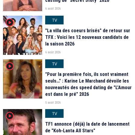
casting de "Secret Story" 2026
6 août 2026
TV
player2
"La villa des coeurs brisés" de retour sur
TFX : Voici les 12 nouveaux candidats de
la saison 2026
6 août 2026
TV
player2
"Pour la première fois, ils sont vraiment
seuls…" : Karine Le Marchand dévoile les
nouveautés des speed dating de "L'Amour
est dans le pré" 2026
5 août 2026
TV
player2
TF1 annonce (déjà) la date de lancement
de "Koh-Lanta All Stars"