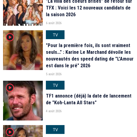
"La villa des coeurs brisés" de retour sur
TFX : Voici les 12 nouveaux candidats de
la saison 2026
6 août 2026
TV
player2
"Pour la première fois, ils sont vraiment
seuls…" : Karine Le Marchand dévoile les
nouveautés des speed dating de "L'Amour
est dans le pré" 2026
5 août 2026
TV
player2
TF1 annonce (déjà) la date de lancement
de "Koh-Lanta All Stars"
4 août 2026
TV
player2