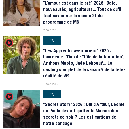
"L'amour est dans le pré" 2026 : Date,
nouveautés, agriculteurs… Tout ce qu'il
faut savoir sur la saison 21 du
programme de M6
2 août 2026
TV
player2
"Les Apprentis aventuriers" 2026 :
Laureen et Tino de "L'île de la tentation",
Anthony Matéo, Jade Leboeuf... Le
casting complet de la saison 9 de la télé-
réalité de W9
1 août 2026
TV
player2
"Secret Story" 2026 : Qui d'Arthur, Léonie
ou Paola devrait quitter la Maison des
secrets ce soir ? Les estimations de
notre sondage