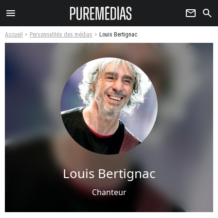
menu
newsletter
search
Accueil
Personnalités des médias
Louis Bertignac
Louis Bertignac
Chanteur