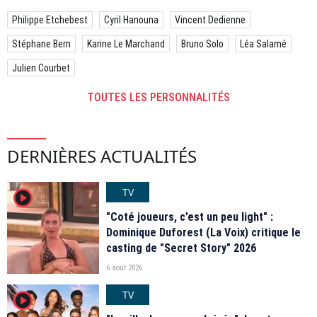
Philippe Etchebest
Cyril Hanouna
Vincent Dedienne
Stéphane Bern
Karine Le Marchand
Bruno Solo
Léa Salamé
Julien Courbet
TOUTES LES PERSONNALITÉS
DERNIÈRES ACTUALITÉS
TV
player2
"Coté joueurs, c’est un peu light" :
Dominique Duforest (La Voix) critique le
casting de "Secret Story" 2026
6 août 2026
TV
player2