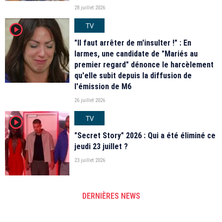
28 juillet 2026
TV
player2
"Il faut arrêter de m'insulter !" : En
larmes, une candidate de "Mariés au
premier regard" dénonce le harcèlement
qu'elle subit depuis la diffusion de
l'émission de M6
26 juillet 2026
TV
player2
"Secret Story" 2026 : Qui a été éliminé ce
jeudi 23 juillet ?
23 juillet 2026
DERNIÈRES NEWS