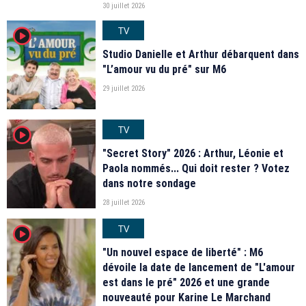
30 juillet 2026
TV
player2
Studio Danielle et Arthur débarquent dans
"L’amour vu du pré" sur M6
29 juillet 2026
TV
player2
"Secret Story" 2026 : Arthur, Léonie et
Paola nommés... Qui doit rester ? Votez
dans notre sondage
28 juillet 2026
TV
player2
"Un nouvel espace de liberté" : M6
dévoile la date de lancement de "L'amour
est dans le pré" 2026 et une grande
nouveauté pour Karine Le Marchand