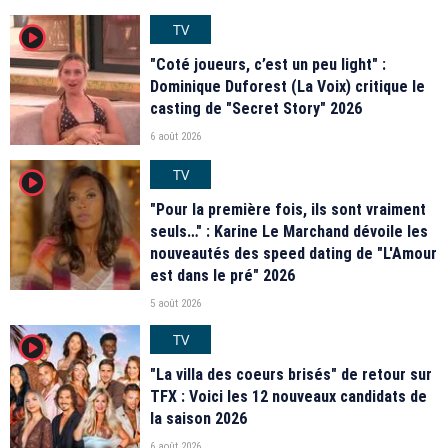
TV
player2
"Coté joueurs, c’est un peu light" :
Dominique Duforest (La Voix) critique le
casting de "Secret Story" 2026
6 août 2026
TV
player2
"Pour la première fois, ils sont vraiment
seuls…" : Karine Le Marchand dévoile les
nouveautés des speed dating de "L'Amour
est dans le pré" 2026
5 août 2026
TV
player2
"La villa des coeurs brisés" de retour sur
TFX : Voici les 12 nouveaux candidats de
la saison 2026
6 août 2026