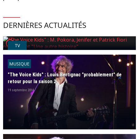
DERNIÈRES ACTUALITÉS
player2
TV
"The Voice Kids" : M. Pokora, Jenifer et Patrick Fiori
reprennent "Une autre histoire"
MUSIQUE
26 août 2016
"The Voice Kids" : Louis Bertignac "probablement" de
retour pour la saison 2
19 septembre 2014