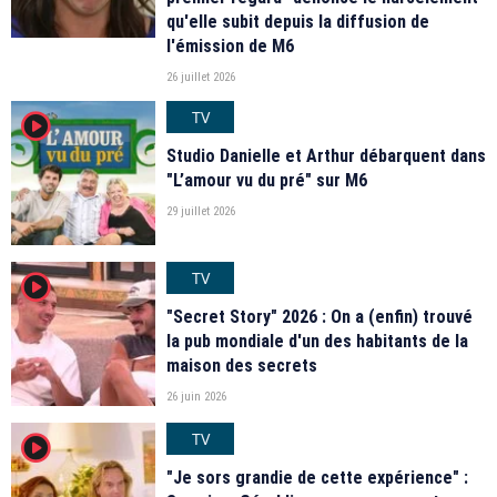
qu'elle subit depuis la diffusion de
l'émission de M6
26 juillet 2026
TV
player2
Studio Danielle et Arthur débarquent dans
"L’amour vu du pré" sur M6
29 juillet 2026
TV
player2
"Secret Story" 2026 : On a (enfin) trouvé
la pub mondiale d'un des habitants de la
maison des secrets
26 juin 2026
TV
player2
"Je sors grandie de cette expérience" :