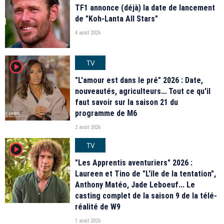
TF1 annonce (déjà) la date de lancement
de "Koh-Lanta All Stars"
4 août 2026
TV
player2
"L'amour est dans le pré" 2026 : Date,
nouveautés, agriculteurs… Tout ce qu'il
faut savoir sur la saison 21 du
programme de M6
2 août 2026
TV
player2
"Les Apprentis aventuriers" 2026 :
Laureen et Tino de "L'île de la tentation",
Anthony Matéo, Jade Leboeuf... Le
casting complet de la saison 9 de la télé-
réalité de W9
1 août 2026