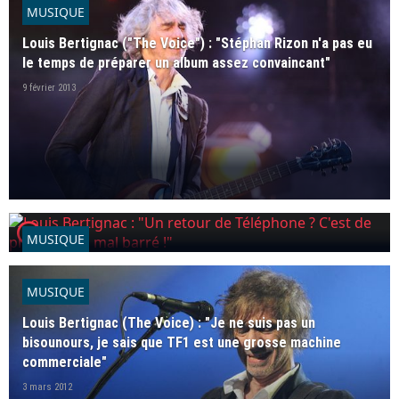
MUSIQUE
Louis Bertignac ("The Voice") : "Stéphan Rizon n'a pas eu
le temps de préparer un album assez convaincant"
9 février 2013
player2
MUSIQUE
Louis Bertignac : "Un retour de Téléphone ? C'est de plus
en plus mal barré !"
MUSIQUE
26 octobre 2012
Louis Bertignac (The Voice) : "Je ne suis pas un
bisounours, je sais que TF1 est une grosse machine
commerciale"
3 mars 2012