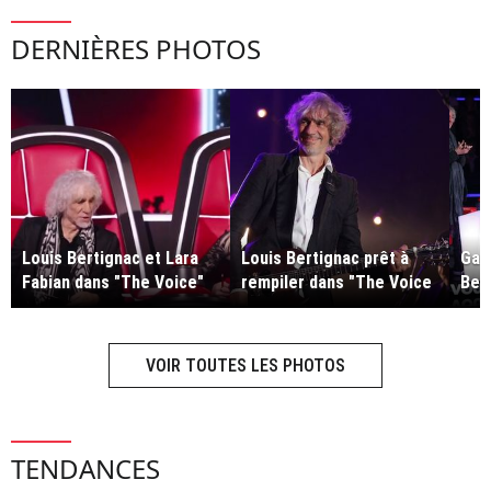
DERNIÈRES PHOTOS
Louis Bertignac et Lara
Louis Bertignac prêt à
Garo
Fabian dans "The Voice"
rempiler dans "The Voice
Ber
sur TF1.
Kids"
sur
"Th
VOIR TOUTES LES PHOTOS
TENDANCES