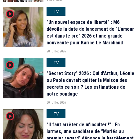
TV
player2
"Un nouvel espace de liberté" : M6
dévoile la date de lancement de "L'amour
est dans le pré" 2026 et une grande
nouveauté pour Karine Le Marchand
28 juillet 2026
TV
player2
"Secret Story" 2026 : Qui d'Arthur, Léonie
ou Paola devrait quitter la Maison des
secrets ce soir ? Les estimations de
notre sondage
30 juillet 2026
TV
player2
"Il faut arrêter de m'insulter !" : En
larmes, une candidate de "Mariés au
premier regard" dénonce le harcèlement