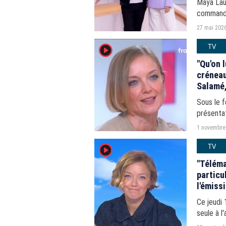
Maya Lau
commande
septembre
27 mai 202
TV
player2
"Qu'on 
créneau
Salamé,
Sous le f
présenta
camarade
1 novembre
TV
player2
"Téléma
particu
l'émiss
à Dami
Ce jeudi 
seule à l
de passer