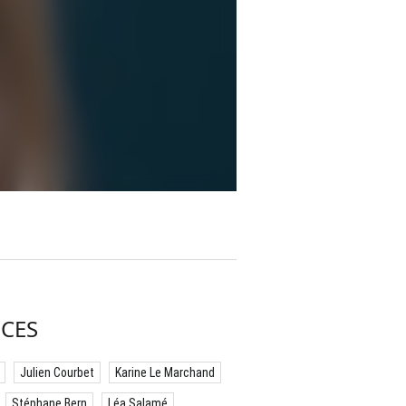
CES
Julien Courbet
Karine Le Marchand
Stéphane Bern
Léa Salamé