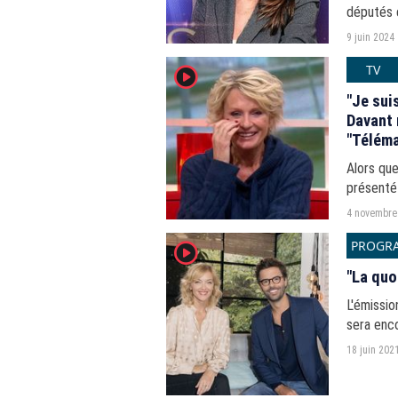
députés e
Télévisio
9 juin 2024
parlement
TV
player2
"Je sui
Davant 
"Téléma
Alors que
présenté 
téléspect
4 novembre
anciens c
PROGR
player2
"La quo
L'émissi
sera enc
décembre
18 juin 202