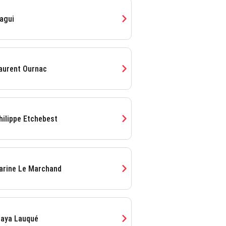
chevron_right
agui
chevron_right
aurent Ournac
chevron_right
hilippe Etchebest
chevron_right
arine Le Marchand
chevron_right
aya Lauqué