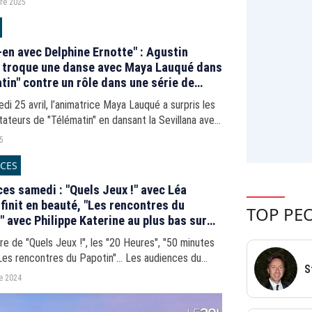
re 2025
nce du...
-en avec Delphine Ernotte" : Agustin
 troque une danse avec Maya Lauqué dans
tin" contre un rôle dans une série de
Télévisions
di 25 avril, l’animatrice Maya Lauqué a surpris les
ateurs de "Télématin" en dansant la Sevillana avec
aliana, vainqueur de "Danse avec les stars" sur
25
CES
es samedi : "Quels Jeux !" avec Léa
finit en beauté, "Les rencontres du
TOP PE
" avec Philippe Katerine au plus bas sur
2
re de "Quels Jeux !", les "20 Heures", "50 minutes
"Les rencontres du Papotin"... Les audiences du
S
 septembre 2024.
e 2024