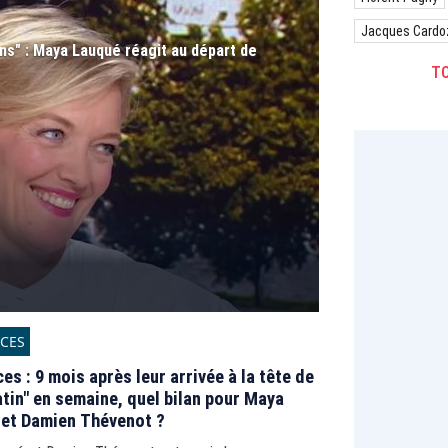
Jacques Cardo
ons" : Maya Lauqué réagit au départ de
TO
CES
es : 9 mois après leur arrivée à la tête de
tin" en semaine, quel bilan pour Maya
et Damien Thévenot ?