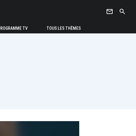
newsletter
search
PROGRAMME TV
TOUS LES THÈMES