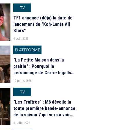
programme de M6
TV
TF1 annonce (déjà) la date de
lancement de "Koh-Lanta All
Stars"
4 août 2026
PLATEFORME
"La Petite Maison dans la
prairie" : Pourquoi le
personnage de Carrie Ingalls
est absente de la nouvelle
10 juillet 2026
série de Netflix ?
TV
"Les Traîtres" : M6 dévoile la
toute première bande-annonce
de la saison 7 qui sera à voir
"prochainement"
5 juillet 2026