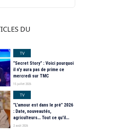
ICLES DU
TV
"Secret Story" : Voici pourquoi
il n'y aura pas de prime ce
mercredi sur TMC
15 juillet 2026
TV
"L'amour est dans le pré" 2026
: Date, nouveautés,
agriculteurs… Tout ce qu'il
faut savoir sur la saison 21 du
2 août 2026