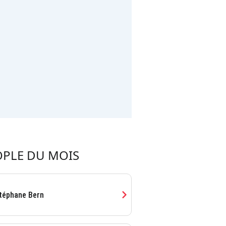
OPLE DU MOIS
chevron_right
téphane Bern