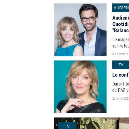
AUDIEN
Audienc
Quotidi
"Balanc
Le magaz
son retou
8 septembr
TV
Le conf
Durant to
du PAF v
musicales
27 avril 20
TV