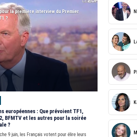
N
pour la première interview du Premier
F1 ?
L
P
K
ns européennes : Que prévoient TF1,
2, BFMTV et les autres pour la soirée
ale ?
M
he 9 juin, les Français votent pour élire leurs