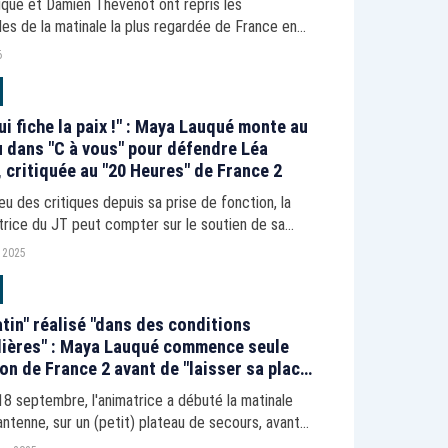
qué et Damien Thévenot ont repris les
s de la matinale la plus regardée de France en
 dernier. Pour quel résultat ?
6
lui fiche la paix !" : Maya Lauqué monte au
 dans "C à vous" pour défendre Léa
 critiquée au "20 Heures" de France 2
eu des critiques depuis sa prise de fonction, la
trice du JT peut compter sur le soutien de sa
 de "Télématin".
 2025
tin" réalisé "dans des conditions
lières" : Maya Lauqué commence seule
ion de France 2 avant de "laisser sa place"
en Thévenot
18 septembre, l'animatrice a débuté la matinale
'antenne, sur un (petit) plateau de secours, avant
 le relais à son habituel complice. Une