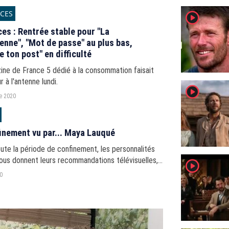
CES
player2
es : Rentrée stable pour "La
enne", "Mot de passe" au plus bas,
e ton post" en difficulté
ine de France 5 dédié à la consommation faisait
r à l'antenne lundi.
player2
e 2020
inement vu par... Maya Lauqué
ute la période de confinement, les personnalités
ous donnent leurs recommandations télévisuelles,
player2
...
20