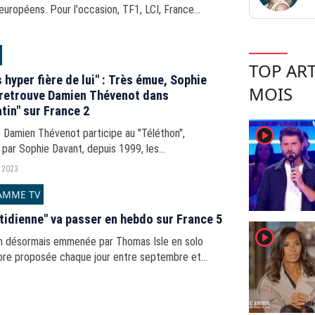
uropéens. Pour l'occasion, TF1, LCI, France
ns, BFMTV, France 24 et les chaînes
aires proposent...
TOP ART
s hyper fière de lui" : Très émue, Sophie
MOIS
retrouve Damien Thévenot dans
tin" sur France 2
player2
 Damien Thévenot participe au "Téléthon",
par Sophie Davant, depuis 1999, les
ateurs ont assisté aux retrouvailles entre les deux
 2023
ollègues sur le...
AMME TV
tidienne" va passer en hebdo sur France 5
player2
on désormais emmenée par Thomas Isle en solo
ore proposée chaque jour entre septembre et
, avant de basculer en hebdo.
1