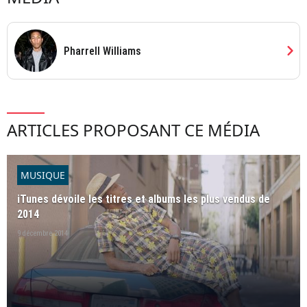
chevron_right
Pharrell Williams
ARTICLES PROPOSANT CE MÉDIA
MUSIQUE
iTunes dévoile les titres et albums les plus vendus de
2014
9 décembre 2014