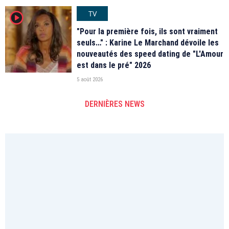
TV
player2
"Pour la première fois, ils sont vraiment
seuls…" : Karine Le Marchand dévoile les
nouveautés des speed dating de "L'Amour
est dans le pré" 2026
5 août 2026
DERNIÈRES NEWS