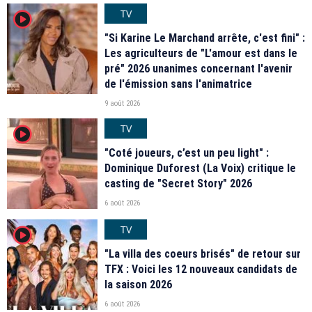
TV
player2
"Si Karine Le Marchand arrête, c'est fini" :
Les agriculteurs de "L'amour est dans le
pré" 2026 unanimes concernant l'avenir
de l'émission sans l'animatrice
9 août 2026
TV
player2
"Coté joueurs, c’est un peu light" :
Dominique Duforest (La Voix) critique le
casting de "Secret Story" 2026
6 août 2026
TV
player2
"La villa des coeurs brisés" de retour sur
TFX : Voici les 12 nouveaux candidats de
la saison 2026
6 août 2026