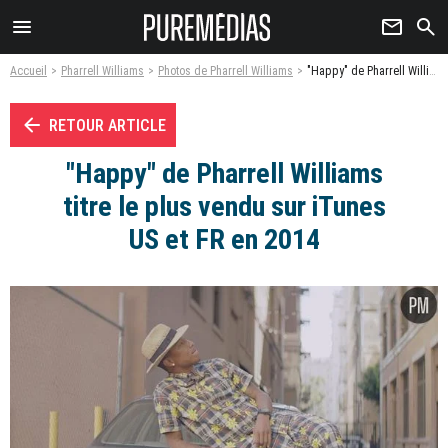
menu
newsletter
search
Accueil
Pharrell Williams
Photos de Pharrell Williams
"Happy" de Pharrell Williams titre le plus vendu sur iTunes US et FR en 2014 - Photo
arrow_left
RETOUR ARTICLE
"Happy" de Pharrell Williams
titre le plus vendu sur iTunes
US et FR en 2014