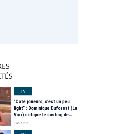
RES
ITÉS
TV
"Coté joueurs, c’est un peu
light" : Dominique Duforest (La
Voix) critique le casting de
"Secret Story" 2026
6 août 2026