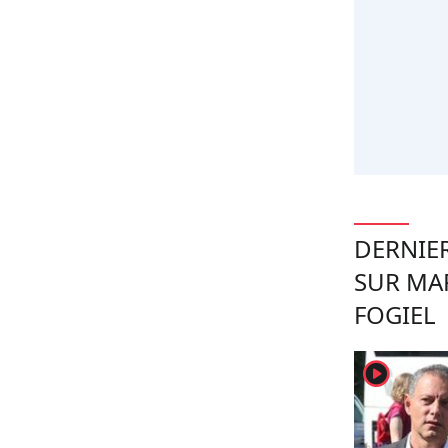
DERNIER
SUR MA
FOGIEL
player2