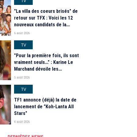
TV
"La villa des coeurs brisés" de
retour sur TFX : Voici les 12
nouveaux candidats de la
saison 2026
6 août 2026
TV
"Pour la première fois, ils sont
vraiment seuls…" : Karine Le
Marchand dévoile les
nouveautés des speed dating
5 août 2026
de "L'Amour est dans le pré"
2026
TV
TF1 annonce (déjà) la date de
lancement de "Koh-Lanta All
Stars"
4 août 2026