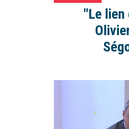
"Le lien
Olivie
Ségo