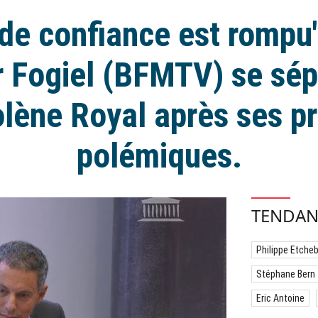
 de confiance est rompu
r Fogiel (BFMTV) se sé
lène Royal après ses p
polémiques.
TENDAN
Philippe Etche
Stéphane Bern
Eric Antoine