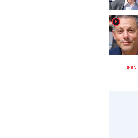
player2
DERNI