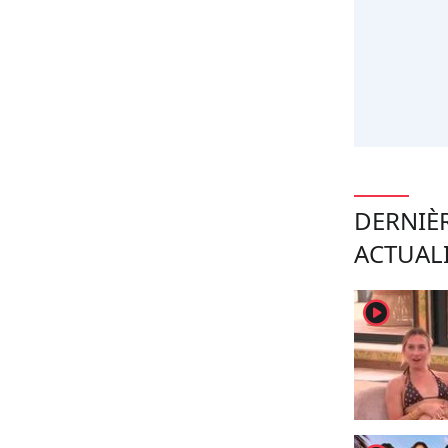
DERNIÈ
ACTUAL
player2