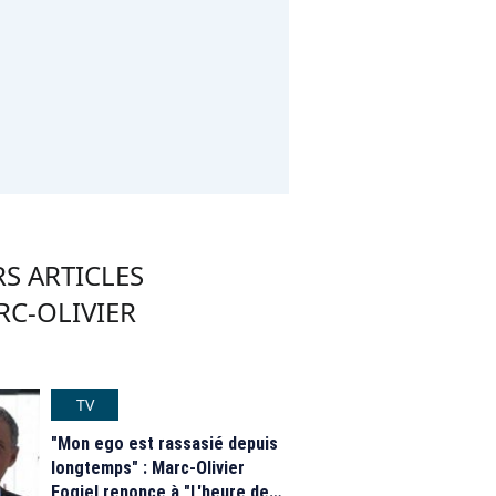
S ARTICLES
RC-OLIVIER
TV
"Mon ego est rassasié depuis
longtemps" : Marc-Olivier
Fogiel renonce à "L'heure de