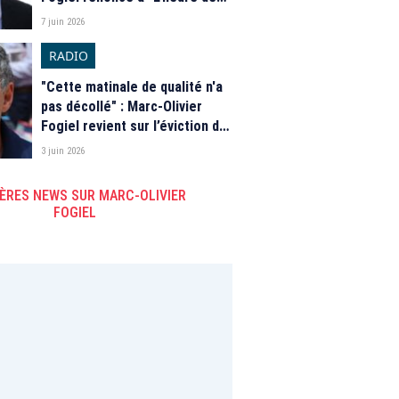
vérité", la nouvelle offre
7 juin 2026
politique de France 2
RADIO
"Cette matinale de qualité n'a
pas décollé" : Marc-Olivier
Fogiel revient sur l’éviction de
Thomas Sotto de RTL
3 juin 2026
ÈRES NEWS SUR MARC-OLIVIER
FOGIEL