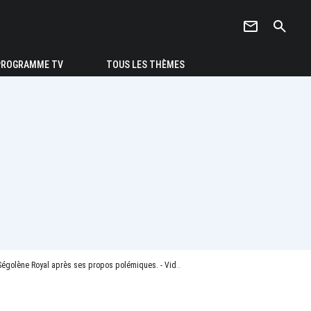
newsletter
search
PROGRAMME TV
TOUS LES THÈMES
Ségolène Royal après ses propos polémiques. - Vidéo