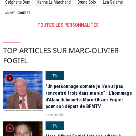
Stéphane Bern
Karine Le Marchand
Bruno Solo
Léa Salamé
Julien Courbet
TOUTES LES PERSONNALITÉS
TOP ARTICLES SUR MARC-OLIVIER
FOGIEL
TV
player2
"Un personnage comme je n'en ai pas
rencontré trois dans ma vie" : L'hommage
d'Alain Duhamel à Marc-Olivier Fogiel
pour son départ de BFMTV
1 octobre 2024
TV
player2