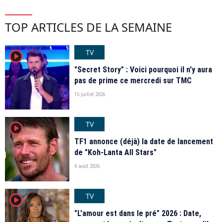
TOP ARTICLES DE LA SEMAINE
TV
player2
"Secret Story" : Voici pourquoi il n'y aura
pas de prime ce mercredi sur TMC
15 juillet 2026
TV
player2
TF1 annonce (déjà) la date de lancement
de "Koh-Lanta All Stars"
4 août 2026
TV
player2
"L'amour est dans le pré" 2026 : Date,