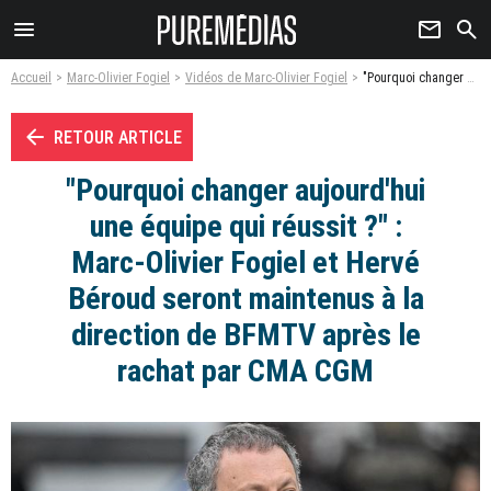
menu
newsletter
search
Accueil
Marc-Olivier Fogiel
Vidéos de Marc-Olivier Fogiel
"Pourquoi changer aujourd'hui une équipe qui réussit ?" : Marc-Olivier Fogiel et Hervé Béroud seront maintenus à la direction de BFMTV après le rachat par CMA CGM - Vidéo
arrow_left
RETOUR ARTICLE
"Pourquoi changer aujourd'hui
une équipe qui réussit ?" :
Marc-Olivier Fogiel et Hervé
Béroud seront maintenus à la
direction de BFMTV après le
rachat par CMA CGM