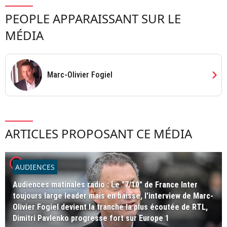
PEOPLE APPARAISSANT SUR LE
MÉDIA
chevron_right
Marc-Olivier Fogiel
ARTICLES PROPOSANT CE MÉDIA
player2
AUDIENCES
Audiences matinales radio : Le "7/10" de France Inter
toujours large leader mais en baisse, l'interview de Marc-
Olivier Fogiel devient la tranche la plus écoutée de RTL,
Dimitri Pavlenko progresse fort sur Europe 1