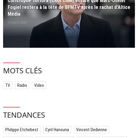
Christophe Tortora (CMA CGM) assure que Marc-Olivier
Fogiel restera à la tête de BFMTV après le rachat d'Altice
Média
19 mars 2024
MOTS CLÉS
TV
Radio
Video
TENDANCES
Philippe Etchebest
Cyril Hanouna
Vincent Dedienne