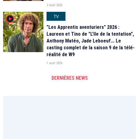
2 août 2026
TV
player2
"Les Apprentis aventuriers" 2026 :
Laureen et Tino de "L'île de la tentation",
Anthony Matéo, Jade Leboeuf... Le
casting complet de la saison 9 de la télé-
réalité de W9
1 août 2026
DERNIÈRES NEWS