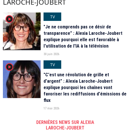
LAROCHE-JOUBERT
TV
player2
"Je ne comprends pas ce désir de
transparence" : Alexia Laroche-Joubert
explique pourquoi elle est favorable à
l'utilisation de l'IA à la télévision
30 juin 2026
TV
player2
"C'est une révolution de grille et
d'argent" : Alexia Laroche-Joubert
explique pourquoi les chaînes vont
favoriser les rediffusions d'émissions de
flux
17 mai 2026
DERNIÈRES NEWS SUR ALEXIA
LAROCHE-JOUBERT