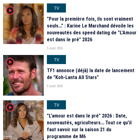
TV
player2
"Pour la première fois, ils sont vraiment
seuls…" : Karine Le Marchand dévoile les
nouveautés des speed dating de "L'Amour
est dans le pré" 2026
5 août 2026
TV
player2
TF1 annonce (déjà) la date de lancement
de "Koh-Lanta All Stars"
4 août 2026
TV
player2
"L'amour est dans le pré" 2026 : Date,
nouveautés, agriculteurs… Tout ce qu'il
faut savoir sur la saison 21 du
programme de M6