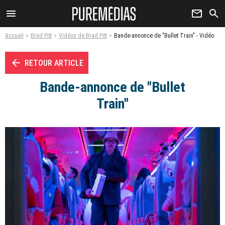
menu
newsletter
search
Accueil
Brad Pitt
Vidéos de Brad Pitt
Bande-annonce de "Bullet Train" - Vidéo
arrow_left
RETOUR ARTICLE
Bande-annonce de "Bullet
Train"