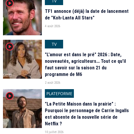
TV
player2
TF1 annonce (déjà) la date de lancement
de "Koh-Lanta All Stars"
4 août 2026
TV
player2
"L'amour est dans le pré" 2026 : Date,
nouveautés, agriculteurs… Tout ce qu'il
faut savoir sur la saison 21 du
programme de M6
2 août 2026
PLATEFORME
player2
"La Petite Maison dans la prairie" :
Pourquoi le personnage de Carrie Ingalls
est absente de la nouvelle série de
Netflix ?
10 juillet 2026