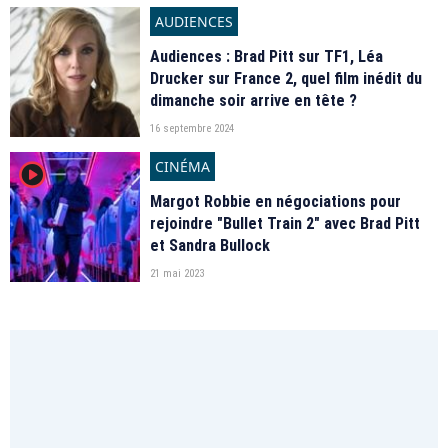
AUDIENCES
Audiences : Brad Pitt sur TF1, Léa
Drucker sur France 2, quel film inédit du
dimanche soir arrive en tête ?
16 septembre 2024
CINÉMA
player2
Margot Robbie en négociations pour
rejoindre "Bullet Train 2" avec Brad Pitt
et Sandra Bullock
21 mai 2023